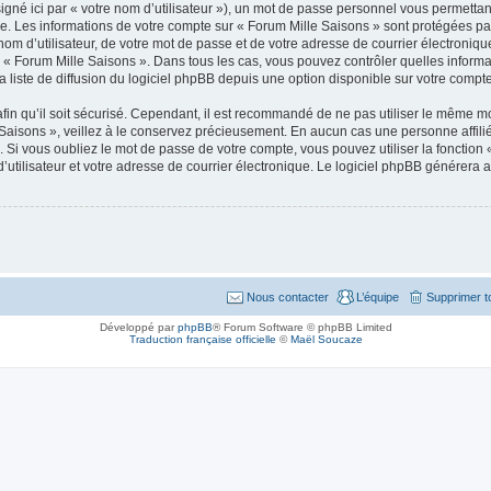
gné ici par « votre nom d’utilisateur »), un mot de passe personnel vous permettan
e. Les informations de votre compte sur « Forum Mille Saisons » sont protégées pa
om d’utilisateur, de votre mot de passe et de votre adresse de courrier électroniq
on de « Forum Mille Saisons ». Dans tous les cas, vous pouvez contrôler quelles info
 liste de diffusion du logiciel phpBB depuis une option disponible sur votre compte
in qu’il soit sécurisé. Cependant, il est recommandé de ne pas utiliser le même mot
aisons », veillez à le conservez précieusement. En aucun cas une personne affilié
i vous oubliez le mot de passe de votre compte, vous pouvez utiliser la fonction « 
tilisateur et votre adresse de courrier électronique. Le logiciel phpBB générera 
Nous contacter
L’équipe
Supprimer t
Développé par
phpBB
® Forum Software © phpBB Limited
Traduction française officielle
©
Maël Soucaze