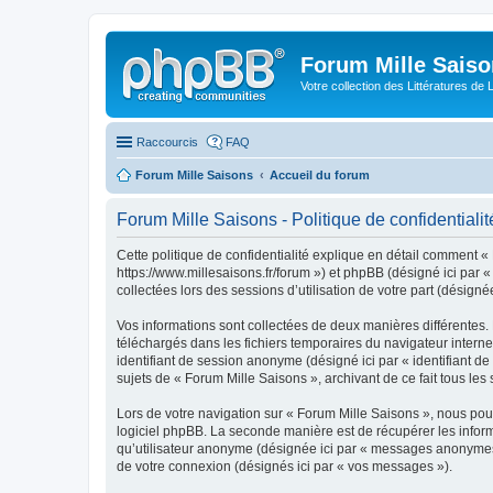
Forum Mille Sais
Votre collection des Littératures de 
Raccourcis
FAQ
Forum Mille Saisons
Accueil du forum
Forum Mille Saisons - Politique de confidentialit
Cette politique de confidentialité explique en détail comment « 
https://www.millesaisons.fr/forum ») et phpBB (désigné ici par «
collectées lors des sessions d’utilisation de votre part (désignée
Vos informations sont collectées de deux manières différentes. 
téléchargés dans les fichiers temporaires du navigateur internet 
identifiant de session anonyme (désigné ici par « identifiant d
sujets de « Forum Mille Saisons », archivant de ce fait tous les 
Lors de votre navigation sur « Forum Mille Saisons », nous po
logiciel phpBB. La seconde manière est de récupérer les infor
qu’utilisateur anonyme (désignée ici par « messages anonymes »)
de votre connexion (désignés ici par « vos messages »).