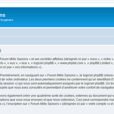
ons
L'imaginaire
é
Forum Mille Saisons » et ses sociétés affiliées (désignés ici par « nous », « notre »
 ils », « eux », « leur », « logiciel phpBB », « www.phpbb.com », « phpBB Limited »,
s ici par « vos informations »).
Premièrement, en naviguant sur « Forum Mille Saisons », le logiciel phpBB créera u
de votre ordinateur. Les deux premiers cookies ne contiennent qu’un identifiant d’util
e la session ») qui vous sont automatiquement assignés par le logiciel phpBB. Un t
sujets que vous avez consultés et permettant d’améliorer votre confort de navigation 
uvons également créer une quatrième sorte de cookies, externes au document qui e
mations que vous nous envoyez et que nous collectons. Ceci peut correspondre mais
, l’inscription sur « Forum Mille Saisons » (désignée ici par « votre compte ») et 