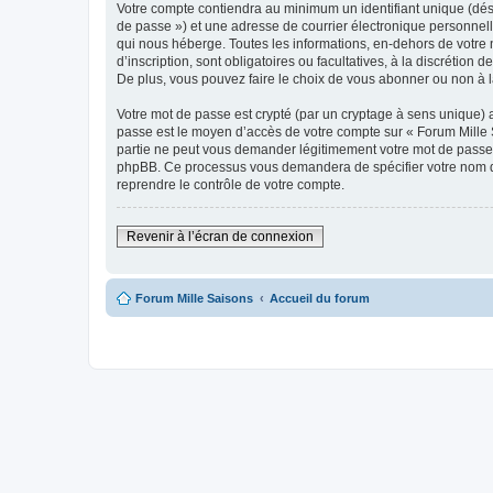
Votre compte contiendra au minimum un identifiant unique (dési
de passe ») et une adresse de courrier électronique personnell
qui nous héberge. Toutes les informations, en-dehors de votre n
d’inscription, sont obligatoires ou facultatives, à la discréti
De plus, vous pouvez faire le choix de vous abonner ou non à la
Votre mot de passe est crypté (par un cryptage à sens unique) af
passe est le moyen d’accès de votre compte sur « Forum Mille S
partie ne peut vous demander légitimement votre mot de passe. S
phpBB. Ce processus vous demandera de spécifier votre nom d’u
reprendre le contrôle de votre compte.
Revenir à l’écran de connexion
Forum Mille Saisons
Accueil du forum