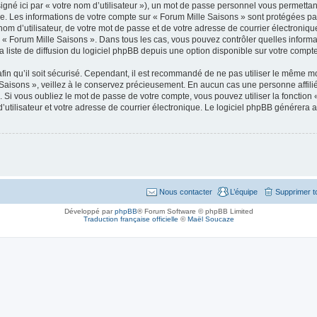
gné ici par « votre nom d’utilisateur »), un mot de passe personnel vous permettan
e. Les informations de votre compte sur « Forum Mille Saisons » sont protégées pa
om d’utilisateur, de votre mot de passe et de votre adresse de courrier électroniq
on de « Forum Mille Saisons ». Dans tous les cas, vous pouvez contrôler quelles info
 liste de diffusion du logiciel phpBB depuis une option disponible sur votre compte
in qu’il soit sécurisé. Cependant, il est recommandé de ne pas utiliser le même mot
aisons », veillez à le conservez précieusement. En aucun cas une personne affilié
i vous oubliez le mot de passe de votre compte, vous pouvez utiliser la fonction « 
tilisateur et votre adresse de courrier électronique. Le logiciel phpBB générera 
Nous contacter
L’équipe
Supprimer t
Développé par
phpBB
® Forum Software © phpBB Limited
Traduction française officielle
©
Maël Soucaze