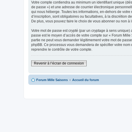
Votre compte contiendra au minimum un identifiant unique (dési
de passe ») et une adresse de courrier électronique personnell
qui nous héberge. Toutes les informations, en-dehors de votre n
d’inscription, sont obligatoires ou facultatives, à la discréti
De plus, vous pouvez faire le choix de vous abonner ou non à la
Votre mot de passe est crypté (par un cryptage à sens unique) af
passe est le moyen d’accès de votre compte sur « Forum Mille S
partie ne peut vous demander légitimement votre mot de passe. S
phpBB. Ce processus vous demandera de spécifier votre nom d’u
reprendre le contrôle de votre compte.
Revenir à l’écran de connexion
Forum Mille Saisons
Accueil du forum