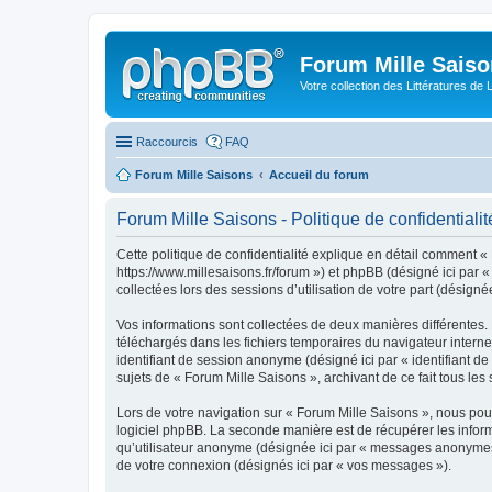
Forum Mille Sais
Votre collection des Littératures de 
Raccourcis
FAQ
Forum Mille Saisons
Accueil du forum
Forum Mille Saisons - Politique de confidentialit
Cette politique de confidentialité explique en détail comment « 
https://www.millesaisons.fr/forum ») et phpBB (désigné ici par «
collectées lors des sessions d’utilisation de votre part (désignée
Vos informations sont collectées de deux manières différentes. 
téléchargés dans les fichiers temporaires du navigateur internet 
identifiant de session anonyme (désigné ici par « identifiant d
sujets de « Forum Mille Saisons », archivant de ce fait tous les 
Lors de votre navigation sur « Forum Mille Saisons », nous po
logiciel phpBB. La seconde manière est de récupérer les infor
qu’utilisateur anonyme (désignée ici par « messages anonymes »)
de votre connexion (désignés ici par « vos messages »).