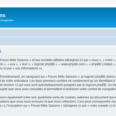
ons
L'imaginaire
é
Forum Mille Saisons » et ses sociétés affiliées (désignés ici par « nous », « notre »
 ils », « eux », « leur », « logiciel phpBB », « www.phpbb.com », « phpBB Limited »,
s ici par « vos informations »).
Premièrement, en naviguant sur « Forum Mille Saisons », le logiciel phpBB créera u
de votre ordinateur. Les deux premiers cookies ne contiennent qu’un identifiant d’util
e la session ») qui vous sont automatiquement assignés par le logiciel phpBB. Un t
sujets que vous avez consultés et permettant d’améliorer votre confort de navigation 
uvons également créer une quatrième sorte de cookies, externes au document qui e
mations que vous nous envoyez et que nous collectons. Ceci peut correspondre mais
, l’inscription sur « Forum Mille Saisons » (désignée ici par « votre compte ») et 