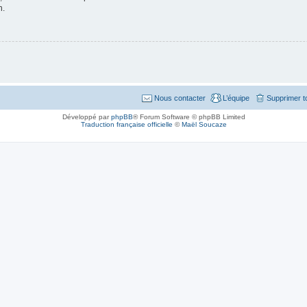
n.
Nous contacter
L’équipe
Supprimer t
Développé par
phpBB
® Forum Software © phpBB Limited
Traduction française officielle
©
Maël Soucaze