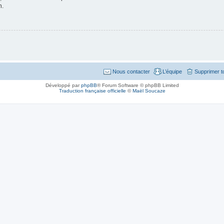
n.
Nous contacter
L’équipe
Supprimer t
Développé par
phpBB
® Forum Software © phpBB Limited
Traduction française officielle
©
Maël Soucaze