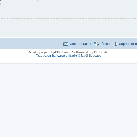
n.
Nous contacter
L’équipe
Supprimer t
Développé par
phpBB
® Forum Software © phpBB Limited
Traduction française officielle
©
Maël Soucaze