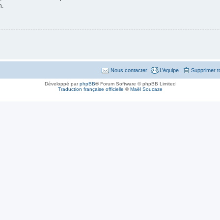
n.
Nous contacter
L’équipe
Supprimer t
Développé par
phpBB
® Forum Software © phpBB Limited
Traduction française officielle
©
Maël Soucaze