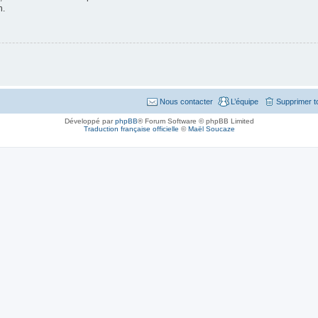
n.
Nous contacter
L’équipe
Supprimer t
Développé par
phpBB
® Forum Software © phpBB Limited
Traduction française officielle
©
Maël Soucaze