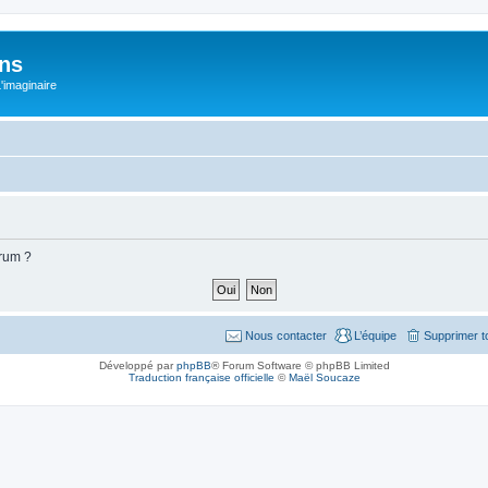
ons
L'imaginaire
orum ?
Nous contacter
L’équipe
Supprimer t
Développé par
phpBB
® Forum Software © phpBB Limited
Traduction française officielle
©
Maël Soucaze