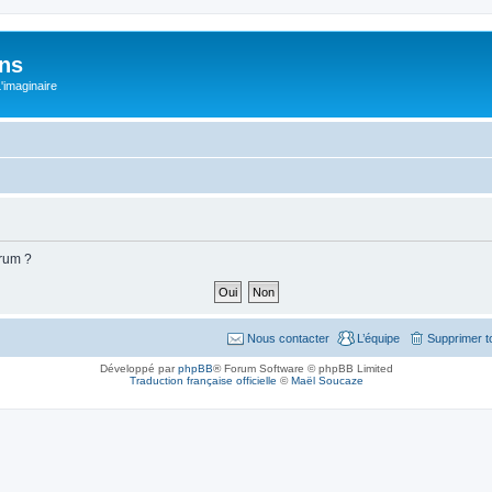
ons
L'imaginaire
orum ?
Nous contacter
L’équipe
Supprimer t
Développé par
phpBB
® Forum Software © phpBB Limited
Traduction française officielle
©
Maël Soucaze