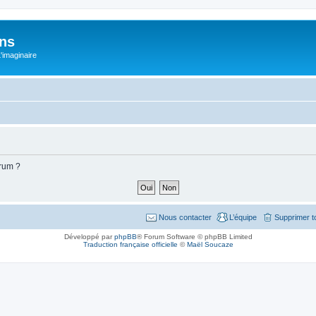
ons
L'imaginaire
orum ?
Nous contacter
L’équipe
Supprimer t
Développé par
phpBB
® Forum Software © phpBB Limited
Traduction française officielle
©
Maël Soucaze