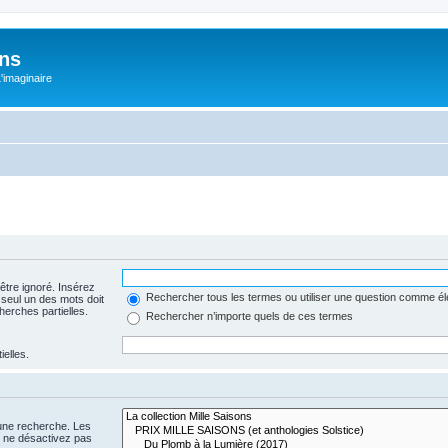
ons
L'imaginaire
être ignoré. Insérez
Rechercher tous les termes ou utiliser une question comme é
 seul un des mots doit
herches partielles.
Rechercher n’importe quels de ces termes
ielles.
 une recherche. Les
s ne désactivez pas