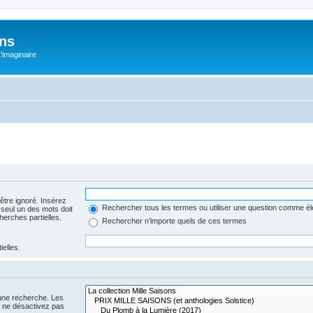
ons
L'imaginaire
être ignoré. Insérez
Rechercher tous les termes ou utiliser une question comme é
 seul un des mots doit
herches partielles.
Rechercher n’importe quels de ces termes
ielles.
 une recherche. Les
s ne désactivez pas