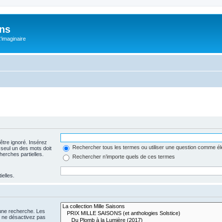
ons
L'imaginaire
être ignoré. Insérez
Rechercher tous les termes ou utiliser une question comme é
 seul un des mots doit
herches partielles.
Rechercher n’importe quels de ces termes
ielles.
 une recherche. Les
s ne désactivez pas