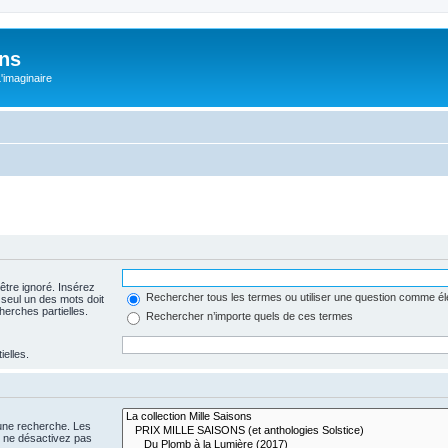
ons
L'imaginaire
être ignoré. Insérez
Rechercher tous les termes ou utiliser une question comme é
 seul un des mots doit
herches partielles.
Rechercher n’importe quels de ces termes
ielles.
 une recherche. Les
s ne désactivez pas