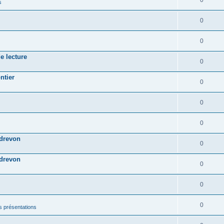
0
s
0
0
e lecture
0
ntier
0
0
0
ndrevon
0
ndrevon
0
0
0
les présentations