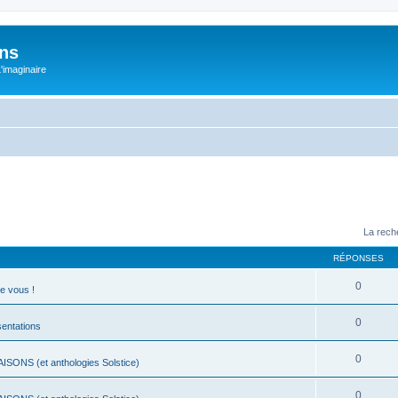
ons
L'imaginaire
La rech
RÉPONSES
0
e vous !
0
ésentations
0
ISONS (et anthologies Solstice)
0