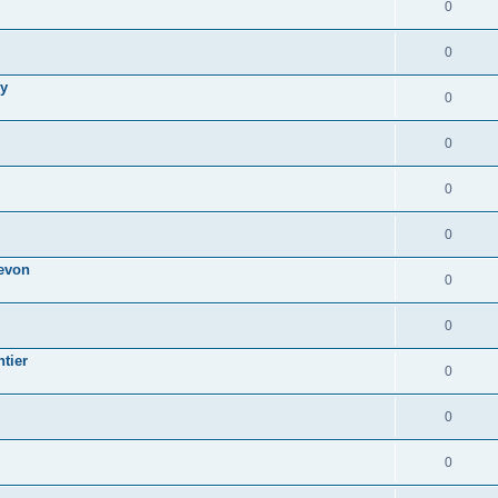
0
0
ly
0
0
0
0
revon
0
0
tier
0
0
0