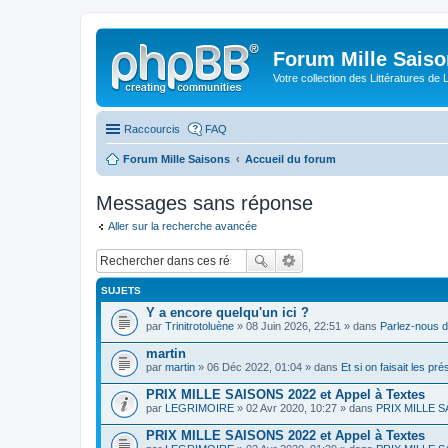
Forum Mille Sais
Votre collection des Littératures de 
Raccourcis
FAQ
Forum Mille Saisons
Accueil du forum
Messages sans réponse
Aller sur la recherche avancée
SUJETS
Y a encore quelqu'un ici ?
par
Trinitrotoluène
» 08 Juin 2026, 22:51 » dans
Parlez-nous d
martin
par
martin
» 06 Déc 2022, 01:04 » dans
Et si on faisait les pr
PRIX MILLE SAISONS 2022 et Appel à Textes
par
LEGRIMOIRE
» 02 Avr 2020, 10:27 » dans
PRIX MILLE SA
PRIX MILLE SAISONS 2022 et Appel à Textes