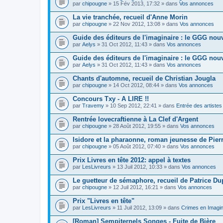
par
chipougne
» 15 Fév 2013, 17:32 » dans
Vos annonces
La vie tranchée, recueil d'Anne Morin
par
chipougne
» 22 Nov 2012, 13:08 » dans
Vos annonces
Guide des éditeurs de l'imaginaire : le GGG nouv
par
Aelys
» 31 Oct 2012, 11:43 » dans
Vos annonces
Guide des éditeurs de l'imaginaire : le GGG nouv
par
Aelys
» 31 Oct 2012, 11:43 » dans
Vos annonces
Chants d'automne, recueil de Christian Jougla
par
chipougne
» 14 Oct 2012, 08:44 » dans
Vos annonces
Concours Txy - A LIRE !!
par
Travemy
» 10 Sep 2012, 22:41 » dans
Entrée des artistes
Rentrée lovecraftienne à La Clef d'Argent
par
chipougne
» 28 Août 2012, 19:55 » dans
Vos annonces
Isidore et la pharaonne, roman jeunesse de Pier
par
chipougne
» 05 Août 2012, 07:40 » dans
Vos annonces
Prix Livres en tête 2012: appel à textes
par
LesLivreurs
» 13 Juil 2012, 10:33 » dans
Vos annonces
Le guetteur de sémaphore, recueil de Patrice Du
par
chipougne
» 12 Juil 2012, 16:21 » dans
Vos annonces
Prix "Livres en tête"
par
LesLivreurs
» 11 Juil 2012, 13:09 » dans
Crimes en Imagin
[Roman] Sempiternels Songes - Fuite de Bière