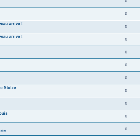
0
0
eau arrive !
0
eau arrive !
0
0
0
0
re Stolze
0
0
puis
0
0
aire