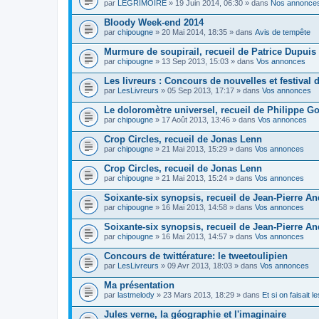
par
LEGRIMOIRE
» 19 Juin 2014, 06:30 » dans
Nos annonce
Bloody Week-end 2014
par
chipougne
» 20 Mai 2014, 18:35 » dans
Avis de tempête
Murmure de soupirail, recueil de Patrice Dupuis
par
chipougne
» 13 Sep 2013, 15:03 » dans
Vos annonces
Les livreurs : Concours de nouvelles et festival d
par
LesLivreurs
» 05 Sep 2013, 17:17 » dans
Vos annonces
Le doloromètre universel, recueil de Philippe Go
par
chipougne
» 17 Août 2013, 13:46 » dans
Vos annonces
Crop Circles, recueil de Jonas Lenn
par
chipougne
» 21 Mai 2013, 15:29 » dans
Vos annonces
Crop Circles, recueil de Jonas Lenn
par
chipougne
» 21 Mai 2013, 15:24 » dans
Vos annonces
Soixante-six synopsis, recueil de Jean-Pierre A
par
chipougne
» 16 Mai 2013, 14:58 » dans
Vos annonces
Soixante-six synopsis, recueil de Jean-Pierre A
par
chipougne
» 16 Mai 2013, 14:57 » dans
Vos annonces
Concours de twittérature: le tweetoulipien
par
LesLivreurs
» 09 Avr 2013, 18:03 » dans
Vos annonces
Ma présentation
par
lastmelody
» 23 Mars 2013, 18:29 » dans
Et si on faisait 
Jules verne, la géographie et l'imaginaire