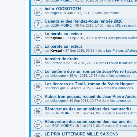
par
LEGRIMOIRE
» 02 Avr 2020, 01:39 » dans
PRIX MILLE SA
hello YOGSOTOTH
par
enger
» 01 Jan 2017, 15:11 » dans
Illustrations
Calendrier des Rendez-Vous rentrée 2016
par
LEGRIMOIRE
» 06 Mai 2016, 17:06 » dans
MS, cet inconn
La parole au lecteur
par
Krystal
» 27 Sep 2015, 00:30 » dans
L'Archipel des Nuée
La parole au lecteur
par
Krystal
» 27 Sep 2015, 00:23 » dans
Les Princes d'Ashor
transfert de droits
par
Ferrand
» 22 Juin 2015, 22:21 » dans
Et si on faisait les 
Le fantôme du mur, roman de Jean-Pierre Favar
par
chipougne
» 15 Avr 2015, 17:38 » dans
Vos annonces
Les licornes de Thulé, roman de Sylvie Huguet
par
chipougne
» 24 Mars 2015, 16:44 » dans
Vos annonces
Aubes trompeuses, recueil de Jean-Pierre Andr
par
chipougne
» 10 Sep 2014, 10:27 » dans
Vos annonces
Réouverture des soumissions des manuscrits
par
LEGRIMOIRE
» 19 Juin 2014, 06:57 » dans
Facettes d'Im
Réouverture des soumissions des manuscrits
par
LEGRIMOIRE
» 19 Juin 2014, 06:49 » dans
Crimes en Ima
LE PRIX LITTÉRAIRE MILLE SAISONS