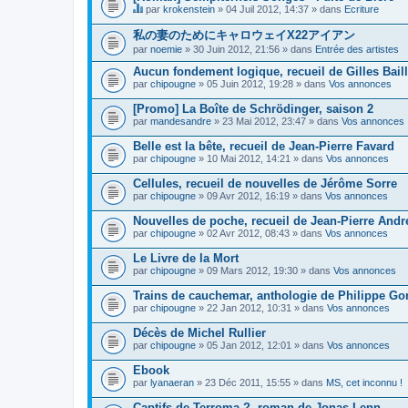
par
krokenstein
» 04 Juil 2012, 14:37 » dans
Ecriture
C
e
私の妻のためにキャロウェイX22アイアン
s
par
noemie
» 30 Juin 2012, 21:56 » dans
Entrée des artistes
u
j
Aucun fondement logique, recueil de Gilles Bail
e
par
t
chipougne
» 05 Juin 2012, 19:28 » dans
Vos annonces
c
o
[Promo] La Boîte de Schrödinger, saison 2
n
par
mandesandre
» 23 Mai 2012, 23:47 » dans
Vos annonces
t
i
Belle est la bête, recueil de Jean-Pierre Favard
e
par
chipougne
» 10 Mai 2012, 14:21 » dans
Vos annonces
n
t
Cellules, recueil de nouvelles de Jérôme Sorre
u
n
par
chipougne
» 09 Avr 2012, 16:19 » dans
Vos annonces
s
o
Nouvelles de poche, recueil de Jean-Pierre And
n
par
chipougne
» 02 Avr 2012, 08:43 » dans
Vos annonces
d
a
Le Livre de la Mort
g
e
par
chipougne
» 09 Mars 2012, 19:30 » dans
Vos annonces
.
Trains de cauchemar, anthologie de Philippe Gon
par
chipougne
» 22 Jan 2012, 10:31 » dans
Vos annonces
Décès de Michel Rullier
par
chipougne
» 05 Jan 2012, 12:01 » dans
Vos annonces
Ebook
par
lyanaeran
» 23 Déc 2011, 15:55 » dans
MS, cet inconnu !
Captifs de Terroma ?, roman de Jonas Lenn