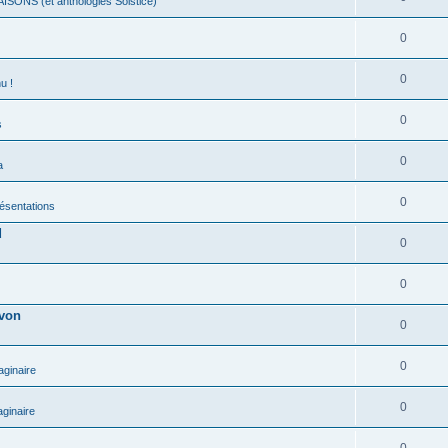
ISONS (et anthologies Solstice)
0
0
u !
0
s
0
a
0
présentations
d
0
0
evon
0
0
aginaire
0
ginaire