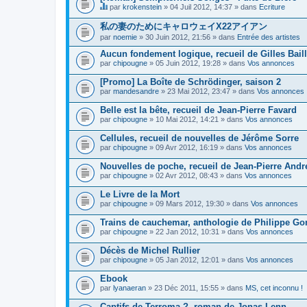
par
krokenstein
» 04 Juil 2012, 14:37 » dans
Ecriture
C
e
私の妻のためにキャロウェイX22アイアン
s
par
noemie
» 30 Juin 2012, 21:56 » dans
Entrée des artistes
u
j
Aucun fondement logique, recueil de Gilles Bail
e
par
t
chipougne
» 05 Juin 2012, 19:28 » dans
Vos annonces
c
o
[Promo] La Boîte de Schrödinger, saison 2
n
par
mandesandre
» 23 Mai 2012, 23:47 » dans
Vos annonces
t
i
Belle est la bête, recueil de Jean-Pierre Favard
e
par
chipougne
» 10 Mai 2012, 14:21 » dans
Vos annonces
n
t
Cellules, recueil de nouvelles de Jérôme Sorre
u
n
par
chipougne
» 09 Avr 2012, 16:19 » dans
Vos annonces
s
o
Nouvelles de poche, recueil de Jean-Pierre And
n
par
chipougne
» 02 Avr 2012, 08:43 » dans
Vos annonces
d
a
Le Livre de la Mort
g
e
par
chipougne
» 09 Mars 2012, 19:30 » dans
Vos annonces
.
Trains de cauchemar, anthologie de Philippe Gon
par
chipougne
» 22 Jan 2012, 10:31 » dans
Vos annonces
Décès de Michel Rullier
par
chipougne
» 05 Jan 2012, 12:01 » dans
Vos annonces
Ebook
par
lyanaeran
» 23 Déc 2011, 15:55 » dans
MS, cet inconnu !
Captifs de Terroma ?, roman de Jonas Lenn