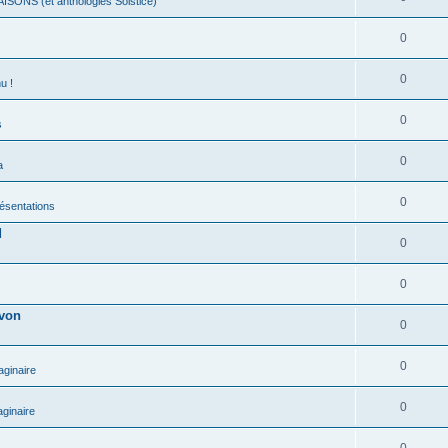
ISONS (et anthologies Solstice)
0
0
u !
0
s
0
a
0
présentations
d
0
0
evon
0
0
aginaire
0
ginaire