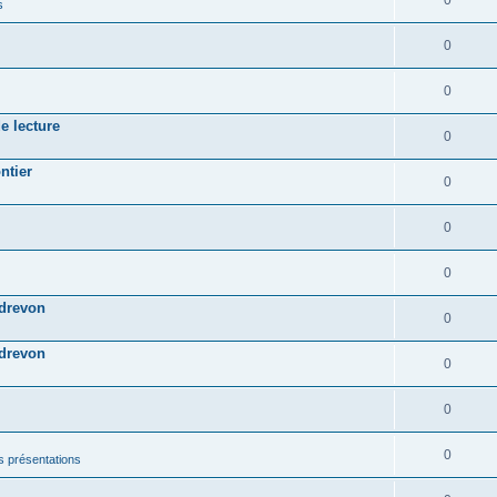
0
s
0
0
e lecture
0
ntier
0
0
0
ndrevon
0
ndrevon
0
0
0
les présentations