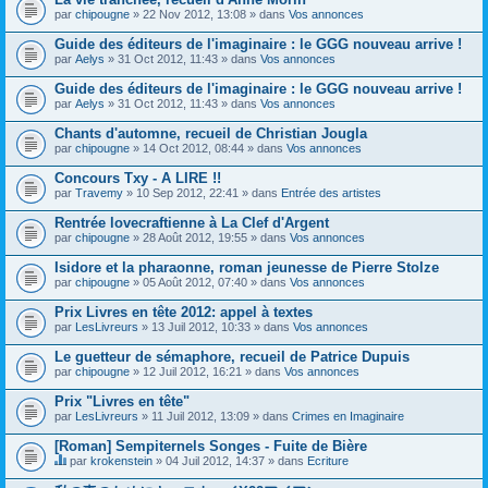
par
chipougne
» 22 Nov 2012, 13:08 » dans
Vos annonces
Guide des éditeurs de l'imaginaire : le GGG nouveau arrive !
par
Aelys
» 31 Oct 2012, 11:43 » dans
Vos annonces
Guide des éditeurs de l'imaginaire : le GGG nouveau arrive !
par
Aelys
» 31 Oct 2012, 11:43 » dans
Vos annonces
Chants d'automne, recueil de Christian Jougla
par
chipougne
» 14 Oct 2012, 08:44 » dans
Vos annonces
Concours Txy - A LIRE !!
par
Travemy
» 10 Sep 2012, 22:41 » dans
Entrée des artistes
Rentrée lovecraftienne à La Clef d'Argent
par
chipougne
» 28 Août 2012, 19:55 » dans
Vos annonces
Isidore et la pharaonne, roman jeunesse de Pierre Stolze
par
chipougne
» 05 Août 2012, 07:40 » dans
Vos annonces
Prix Livres en tête 2012: appel à textes
par
LesLivreurs
» 13 Juil 2012, 10:33 » dans
Vos annonces
Le guetteur de sémaphore, recueil de Patrice Dupuis
par
chipougne
» 12 Juil 2012, 16:21 » dans
Vos annonces
Prix "Livres en tête"
par
LesLivreurs
» 11 Juil 2012, 13:09 » dans
Crimes en Imaginaire
[Roman] Sempiternels Songes - Fuite de Bière
par
krokenstein
» 04 Juil 2012, 14:37 » dans
Ecriture
C
e