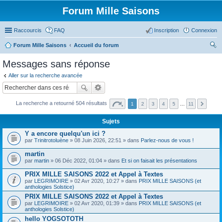
Forum Mille Saisons
Raccourcis
FAQ
Inscription
Connexion
Forum Mille Saisons
Accueil du forum
ec
Messages sans réponse
her
Aller sur la recherche avancée
ch
er
La recherche a retourné 504 résultats
1
2
3
4
5
…
11
Sujets
Y a encore quelqu'un ici ?
par
Trinitrotoluène
» 08 Juin 2026, 22:51 » dans
Parlez-nous de vous !
martin
par
martin
» 06 Déc 2022, 01:04 » dans
Et si on faisait les présentations
PRIX MILLE SAISONS 2022 et Appel à Textes
par
LEGRIMOIRE
» 02 Avr 2020, 10:27 » dans
PRIX MILLE SAISONS (et
anthologies Solstice)
PRIX MILLE SAISONS 2022 et Appel à Textes
par
LEGRIMOIRE
» 02 Avr 2020, 01:39 » dans
PRIX MILLE SAISONS (et
anthologies Solstice)
hello YOGSOTOTH