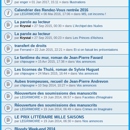
par
enger
» 01 Jan 2017, 15:11 » dans
Illustrations
Calendrier des Rendez-Vous rentrée 2016
par
LEGRIMOIRE
» 06 Mai 2016, 17:06 » dans
MS, cet inconnu !
La parole au lecteur
par
Krystal
» 27 Sep 2015, 00:30 » dans
L'Archipel des Nuées
La parole au lecteur
par
Krystal
» 27 Sep 2015, 00:23 » dans
Les Princes d'Ashora
transfert de droits
par
Ferrand
» 22 Juin 2015, 22:21 » dans
Et si on faisait les présentations
Le fantôme du mur, roman de Jean-Pierre Favard
par
chipougne
» 15 Avr 2015, 17:38 » dans
Vos annonces
Les licornes de Thulé, roman de Sylvie Huguet
par
chipougne
» 24 Mars 2015, 16:44 » dans
Vos annonces
Aubes trompeuses, recueil de Jean-Pierre Andrevon
par
chipougne
» 10 Sep 2014, 10:27 » dans
Vos annonces
Réouverture des soumissions des manuscrits
par
LEGRIMOIRE
» 19 Juin 2014, 06:57 » dans
Facettes d'Imaginaire
Réouverture des soumissions des manuscrits
par
LEGRIMOIRE
» 19 Juin 2014, 06:49 » dans
Crimes en Imaginaire
LE PRIX LITTÉRAIRE MILLE SAISONS
par
LEGRIMOIRE
» 19 Juin 2014, 06:30 » dans
Nos annonces
Bloody Week-end 2014