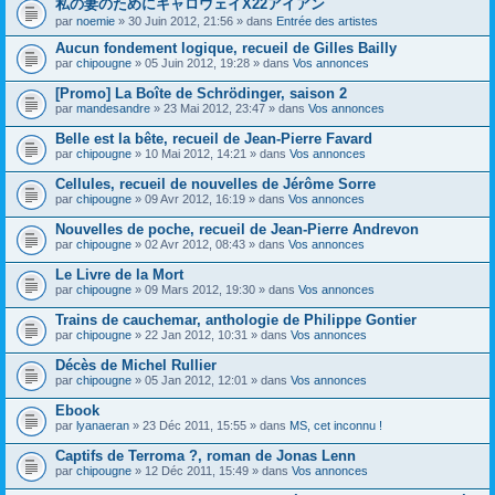
私の妻のためにキャロウェイX22アイアン
s
par
noemie
» 30 Juin 2012, 21:56 » dans
Entrée des artistes
u
j
Aucun fondement logique, recueil de Gilles Bailly
e
par
t
chipougne
» 05 Juin 2012, 19:28 » dans
Vos annonces
c
o
[Promo] La Boîte de Schrödinger, saison 2
n
par
mandesandre
» 23 Mai 2012, 23:47 » dans
Vos annonces
t
i
Belle est la bête, recueil de Jean-Pierre Favard
e
par
chipougne
» 10 Mai 2012, 14:21 » dans
Vos annonces
n
t
Cellules, recueil de nouvelles de Jérôme Sorre
u
n
par
chipougne
» 09 Avr 2012, 16:19 » dans
Vos annonces
s
o
Nouvelles de poche, recueil de Jean-Pierre Andrevon
n
par
chipougne
» 02 Avr 2012, 08:43 » dans
Vos annonces
d
a
Le Livre de la Mort
g
e
par
chipougne
» 09 Mars 2012, 19:30 » dans
Vos annonces
.
Trains de cauchemar, anthologie de Philippe Gontier
par
chipougne
» 22 Jan 2012, 10:31 » dans
Vos annonces
Décès de Michel Rullier
par
chipougne
» 05 Jan 2012, 12:01 » dans
Vos annonces
Ebook
par
lyanaeran
» 23 Déc 2011, 15:55 » dans
MS, cet inconnu !
Captifs de Terroma ?, roman de Jonas Lenn
par
chipougne
» 12 Déc 2011, 15:49 » dans
Vos annonces