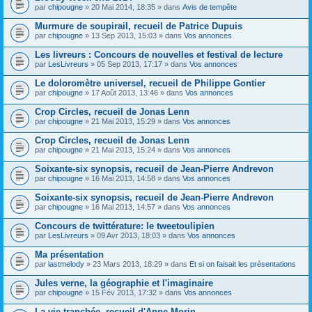
par
chipougne
» 20 Mai 2014, 18:35 » dans
Avis de tempête
Murmure de soupirail, recueil de Patrice Dupuis
par
chipougne
» 13 Sep 2013, 15:03 » dans
Vos annonces
Les livreurs : Concours de nouvelles et festival de lecture
par
LesLivreurs
» 05 Sep 2013, 17:17 » dans
Vos annonces
Le doloromètre universel, recueil de Philippe Gontier
par
chipougne
» 17 Août 2013, 13:46 » dans
Vos annonces
Crop Circles, recueil de Jonas Lenn
par
chipougne
» 21 Mai 2013, 15:29 » dans
Vos annonces
Crop Circles, recueil de Jonas Lenn
par
chipougne
» 21 Mai 2013, 15:24 » dans
Vos annonces
Soixante-six synopsis, recueil de Jean-Pierre Andrevon
par
chipougne
» 16 Mai 2013, 14:58 » dans
Vos annonces
Soixante-six synopsis, recueil de Jean-Pierre Andrevon
par
chipougne
» 16 Mai 2013, 14:57 » dans
Vos annonces
Concours de twittérature: le tweetoulipien
par
LesLivreurs
» 09 Avr 2013, 18:03 » dans
Vos annonces
Ma présentation
par
lastmelody
» 23 Mars 2013, 18:29 » dans
Et si on faisait les présentations
Jules verne, la géographie et l'imaginaire
par
chipougne
» 15 Fév 2013, 17:32 » dans
Vos annonces
La vie tranchée, recueil d'Anne Morin