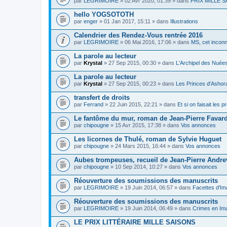
par
LEGRIMOIRE
» 02 Avr 2020, 01:39 » dans
PRIX MILLE SA
hello YOGSOTOTH
par
enger
» 01 Jan 2017, 15:11 » dans
Illustrations
Calendrier des Rendez-Vous rentrée 2016
par
LEGRIMOIRE
» 06 Mai 2016, 17:06 » dans
MS, cet inconn
La parole au lecteur
par
Krystal
» 27 Sep 2015, 00:30 » dans
L'Archipel des Nuée
La parole au lecteur
par
Krystal
» 27 Sep 2015, 00:23 » dans
Les Princes d'Ashor
transfert de droits
par
Ferrand
» 22 Juin 2015, 22:21 » dans
Et si on faisait les 
Le fantôme du mur, roman de Jean-Pierre Favar
par
chipougne
» 15 Avr 2015, 17:38 » dans
Vos annonces
Les licornes de Thulé, roman de Sylvie Huguet
par
chipougne
» 24 Mars 2015, 16:44 » dans
Vos annonces
Aubes trompeuses, recueil de Jean-Pierre Andr
par
chipougne
» 10 Sep 2014, 10:27 » dans
Vos annonces
Réouverture des soumissions des manuscrits
par
LEGRIMOIRE
» 19 Juin 2014, 06:57 » dans
Facettes d'Im
Réouverture des soumissions des manuscrits
par
LEGRIMOIRE
» 19 Juin 2014, 06:49 » dans
Crimes en Ima
LE PRIX LITTÉRAIRE MILLE SAISONS