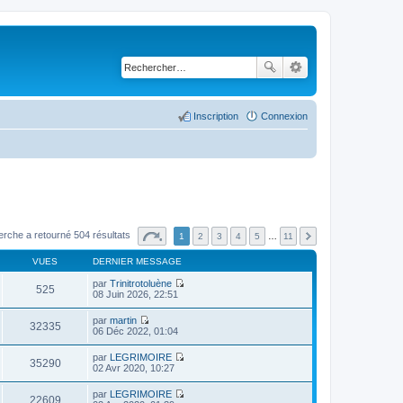
Inscription
Connexion
erche a retourné 504 résultats
1
2
3
4
5
…
11
VUES
DERNIER MESSAGE
par
Trinitrotoluène
525
C
08 Juin 2026, 22:51
o
n
par
martin
s
32335
C
06 Déc 2022, 01:04
u
o
l
n
par
LEGRIMOIRE
t
s
35290
C
02 Avr 2020, 10:27
e
u
o
r
l
n
l
par
LEGRIMOIRE
t
s
22609
e