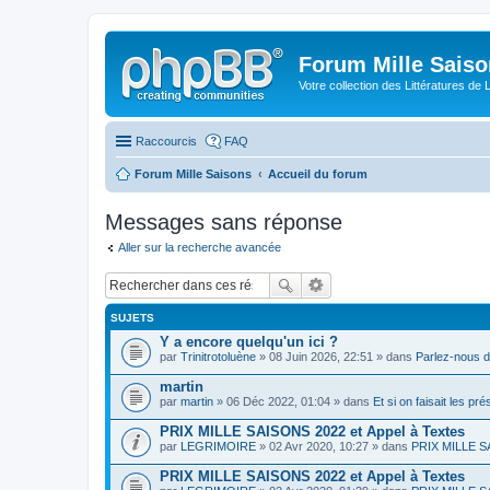
Forum Mille Sais
Votre collection des Littératures de 
Raccourcis
FAQ
Forum Mille Saisons
Accueil du forum
Messages sans réponse
Aller sur la recherche avancée
SUJETS
Y a encore quelqu'un ici ?
par
Trinitrotoluène
» 08 Juin 2026, 22:51 » dans
Parlez-nous d
martin
par
martin
» 06 Déc 2022, 01:04 » dans
Et si on faisait les pr
PRIX MILLE SAISONS 2022 et Appel à Textes
par
LEGRIMOIRE
» 02 Avr 2020, 10:27 » dans
PRIX MILLE SA
PRIX MILLE SAISONS 2022 et Appel à Textes