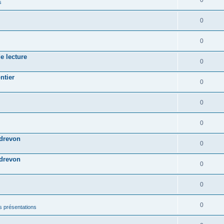
0
s
0
0
e lecture
0
ntier
0
0
0
ndrevon
0
ndrevon
0
0
0
les présentations