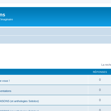
ons
L'imaginaire
La rech
RÉPONSES
0
e vous !
0
ésentations
0
ISONS (et anthologies Solstice)
0