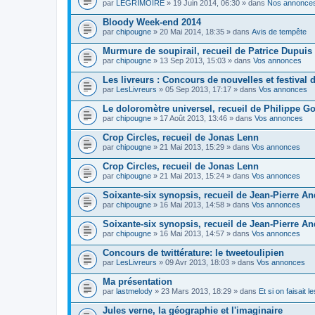
par
LEGRIMOIRE
» 19 Juin 2014, 06:30 » dans
Nos annonce
Bloody Week-end 2014
par
chipougne
» 20 Mai 2014, 18:35 » dans
Avis de tempête
Murmure de soupirail, recueil de Patrice Dupuis
par
chipougne
» 13 Sep 2013, 15:03 » dans
Vos annonces
Les livreurs : Concours de nouvelles et festival d
par
LesLivreurs
» 05 Sep 2013, 17:17 » dans
Vos annonces
Le doloromètre universel, recueil de Philippe Go
par
chipougne
» 17 Août 2013, 13:46 » dans
Vos annonces
Crop Circles, recueil de Jonas Lenn
par
chipougne
» 21 Mai 2013, 15:29 » dans
Vos annonces
Crop Circles, recueil de Jonas Lenn
par
chipougne
» 21 Mai 2013, 15:24 » dans
Vos annonces
Soixante-six synopsis, recueil de Jean-Pierre A
par
chipougne
» 16 Mai 2013, 14:58 » dans
Vos annonces
Soixante-six synopsis, recueil de Jean-Pierre A
par
chipougne
» 16 Mai 2013, 14:57 » dans
Vos annonces
Concours de twittérature: le tweetoulipien
par
LesLivreurs
» 09 Avr 2013, 18:03 » dans
Vos annonces
Ma présentation
par
lastmelody
» 23 Mars 2013, 18:29 » dans
Et si on faisait 
Jules verne, la géographie et l'imaginaire