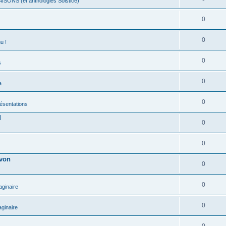
ISONS (et anthologies Solstice)
0
0
u !
0
s
0
a
0
présentations
d
0
0
evon
0
0
aginaire
0
ginaire