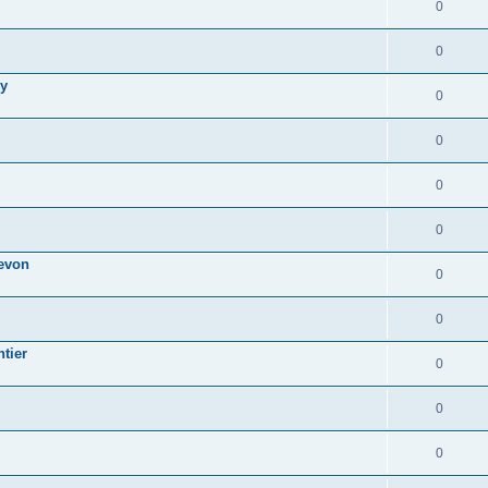
0
0
ly
0
0
0
0
revon
0
0
tier
0
0
0