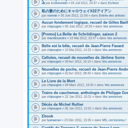
par
krokenstein
» 04 Juil 2012, 14:37 » dans
Ecriture
C
e
私の妻のためにキャロウェイX22アイアン
s
par
noemie
» 30 Juin 2012, 21:56 » dans
Entrée des artistes
u
j
Aucun fondement logique, recueil de Gilles Bail
e
par
t
chipougne
» 05 Juin 2012, 19:28 » dans
Vos annonces
c
o
[Promo] La Boîte de Schrödinger, saison 2
n
par
mandesandre
» 23 Mai 2012, 23:47 » dans
Vos annonces
t
i
Belle est la bête, recueil de Jean-Pierre Favard
e
par
chipougne
» 10 Mai 2012, 14:21 » dans
Vos annonces
n
t
Cellules, recueil de nouvelles de Jérôme Sorre
u
n
par
chipougne
» 09 Avr 2012, 16:19 » dans
Vos annonces
s
o
Nouvelles de poche, recueil de Jean-Pierre And
n
par
chipougne
» 02 Avr 2012, 08:43 » dans
Vos annonces
d
a
Le Livre de la Mort
g
e
par
chipougne
» 09 Mars 2012, 19:30 » dans
Vos annonces
.
Trains de cauchemar, anthologie de Philippe Gon
par
chipougne
» 22 Jan 2012, 10:31 » dans
Vos annonces
Décès de Michel Rullier
par
chipougne
» 05 Jan 2012, 12:01 » dans
Vos annonces
Ebook
par
lyanaeran
» 23 Déc 2011, 15:55 » dans
MS, cet inconnu !
Captifs de Terroma ?, roman de Jonas Lenn