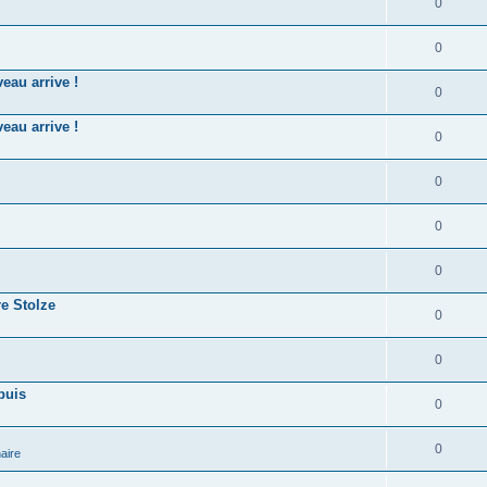
0
0
eau arrive !
0
eau arrive !
0
0
0
0
re Stolze
0
0
puis
0
0
aire