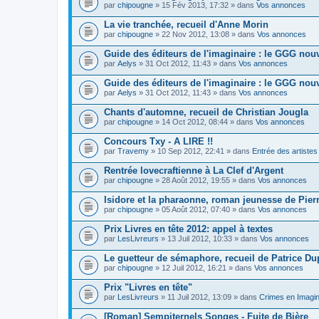
par
chipougne
» 15 Fév 2013, 17:32 » dans
Vos annonces
La vie tranchée, recueil d'Anne Morin
par
chipougne
» 22 Nov 2012, 13:08 » dans
Vos annonces
Guide des éditeurs de l'imaginaire : le GGG nouv
par
Aelys
» 31 Oct 2012, 11:43 » dans
Vos annonces
Guide des éditeurs de l'imaginaire : le GGG nouv
par
Aelys
» 31 Oct 2012, 11:43 » dans
Vos annonces
Chants d'automne, recueil de Christian Jougla
par
chipougne
» 14 Oct 2012, 08:44 » dans
Vos annonces
Concours Txy - A LIRE !!
par
Travemy
» 10 Sep 2012, 22:41 » dans
Entrée des artistes
Rentrée lovecraftienne à La Clef d'Argent
par
chipougne
» 28 Août 2012, 19:55 » dans
Vos annonces
Isidore et la pharaonne, roman jeunesse de Pier
par
chipougne
» 05 Août 2012, 07:40 » dans
Vos annonces
Prix Livres en tête 2012: appel à textes
par
LesLivreurs
» 13 Juil 2012, 10:33 » dans
Vos annonces
Le guetteur de sémaphore, recueil de Patrice Du
par
chipougne
» 12 Juil 2012, 16:21 » dans
Vos annonces
Prix "Livres en tête"
par
LesLivreurs
» 11 Juil 2012, 13:09 » dans
Crimes en Imagin
[Roman] Sempiternels Songes - Fuite de Bière