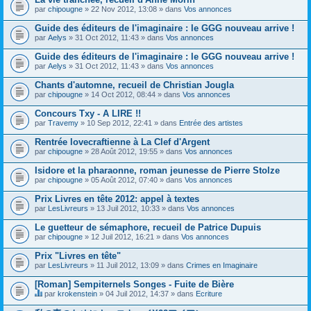
par
chipougne
» 22 Nov 2012, 13:08 » dans
Vos annonces
Guide des éditeurs de l'imaginaire : le GGG nouveau arrive !
par
Aelys
» 31 Oct 2012, 11:43 » dans
Vos annonces
Guide des éditeurs de l'imaginaire : le GGG nouveau arrive !
par
Aelys
» 31 Oct 2012, 11:43 » dans
Vos annonces
Chants d'automne, recueil de Christian Jougla
par
chipougne
» 14 Oct 2012, 08:44 » dans
Vos annonces
Concours Txy - A LIRE !!
par
Travemy
» 10 Sep 2012, 22:41 » dans
Entrée des artistes
Rentrée lovecraftienne à La Clef d'Argent
par
chipougne
» 28 Août 2012, 19:55 » dans
Vos annonces
Isidore et la pharaonne, roman jeunesse de Pierre Stolze
par
chipougne
» 05 Août 2012, 07:40 » dans
Vos annonces
Prix Livres en tête 2012: appel à textes
par
LesLivreurs
» 13 Juil 2012, 10:33 » dans
Vos annonces
Le guetteur de sémaphore, recueil de Patrice Dupuis
par
chipougne
» 12 Juil 2012, 16:21 » dans
Vos annonces
Prix "Livres en tête"
par
LesLivreurs
» 11 Juil 2012, 13:09 » dans
Crimes en Imaginaire
[Roman] Sempiternels Songes - Fuite de Bière
par
krokenstein
» 04 Juil 2012, 14:37 » dans
Ecriture
C
e