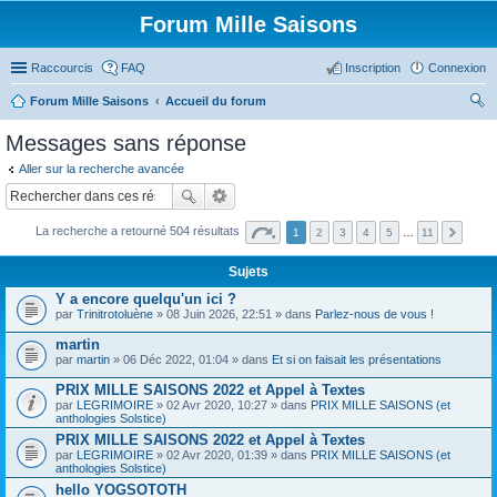
Forum Mille Saisons
Raccourcis
FAQ
Inscription
Connexion
Forum Mille Saisons
Accueil du forum
ec
Messages sans réponse
her
Aller sur la recherche avancée
ch
er
La recherche a retourné 504 résultats
1
2
3
4
5
…
11
Sujets
Y a encore quelqu'un ici ?
par
Trinitrotoluène
» 08 Juin 2026, 22:51 » dans
Parlez-nous de vous !
martin
par
martin
» 06 Déc 2022, 01:04 » dans
Et si on faisait les présentations
PRIX MILLE SAISONS 2022 et Appel à Textes
par
LEGRIMOIRE
» 02 Avr 2020, 10:27 » dans
PRIX MILLE SAISONS (et
anthologies Solstice)
PRIX MILLE SAISONS 2022 et Appel à Textes
par
LEGRIMOIRE
» 02 Avr 2020, 01:39 » dans
PRIX MILLE SAISONS (et
anthologies Solstice)
hello YOGSOTOTH