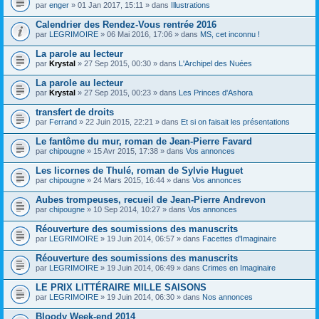
par
enger
» 01 Jan 2017, 15:11 » dans
Illustrations
Calendrier des Rendez-Vous rentrée 2016
par
LEGRIMOIRE
» 06 Mai 2016, 17:06 » dans
MS, cet inconnu !
La parole au lecteur
par
Krystal
» 27 Sep 2015, 00:30 » dans
L'Archipel des Nuées
La parole au lecteur
par
Krystal
» 27 Sep 2015, 00:23 » dans
Les Princes d'Ashora
transfert de droits
par
Ferrand
» 22 Juin 2015, 22:21 » dans
Et si on faisait les présentations
Le fantôme du mur, roman de Jean-Pierre Favard
par
chipougne
» 15 Avr 2015, 17:38 » dans
Vos annonces
Les licornes de Thulé, roman de Sylvie Huguet
par
chipougne
» 24 Mars 2015, 16:44 » dans
Vos annonces
Aubes trompeuses, recueil de Jean-Pierre Andrevon
par
chipougne
» 10 Sep 2014, 10:27 » dans
Vos annonces
Réouverture des soumissions des manuscrits
par
LEGRIMOIRE
» 19 Juin 2014, 06:57 » dans
Facettes d'Imaginaire
Réouverture des soumissions des manuscrits
par
LEGRIMOIRE
» 19 Juin 2014, 06:49 » dans
Crimes en Imaginaire
LE PRIX LITTÉRAIRE MILLE SAISONS
par
LEGRIMOIRE
» 19 Juin 2014, 06:30 » dans
Nos annonces
Bloody Week-end 2014