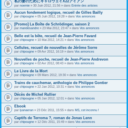
私の妻のためにキャロウェイX22アイアン
s
par
noemie
» 30 Juin 2012, 21:56 » dans
Entrée des artistes
u
j
Aucun fondement logique, recueil de Gilles Bailly
e
par
t
chipougne
» 05 Juin 2012, 19:28 » dans
Vos annonces
c
o
[Promo] La Boîte de Schrödinger, saison 2
n
par
mandesandre
» 23 Mai 2012, 23:47 » dans
Vos annonces
t
i
Belle est la bête, recueil de Jean-Pierre Favard
e
par
chipougne
» 10 Mai 2012, 14:21 » dans
Vos annonces
n
t
Cellules, recueil de nouvelles de Jérôme Sorre
u
n
par
chipougne
» 09 Avr 2012, 16:19 » dans
Vos annonces
s
o
Nouvelles de poche, recueil de Jean-Pierre Andrevon
n
par
chipougne
» 02 Avr 2012, 08:43 » dans
Vos annonces
d
a
Le Livre de la Mort
g
e
par
chipougne
» 09 Mars 2012, 19:30 » dans
Vos annonces
.
Trains de cauchemar, anthologie de Philippe Gontier
par
chipougne
» 22 Jan 2012, 10:31 » dans
Vos annonces
Décès de Michel Rullier
par
chipougne
» 05 Jan 2012, 12:01 » dans
Vos annonces
Ebook
par
lyanaeran
» 23 Déc 2011, 15:55 » dans
MS, cet inconnu !
Captifs de Terroma ?, roman de Jonas Lenn
par
chipougne
» 12 Déc 2011, 15:49 » dans
Vos annonces