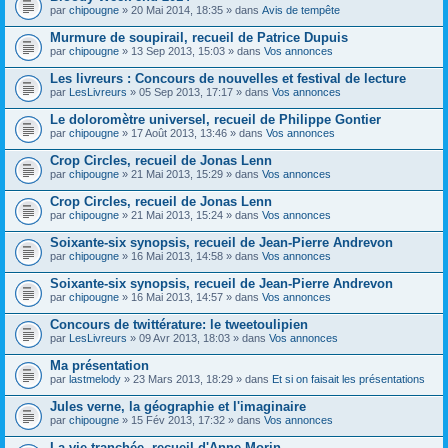
par
chipougne
» 20 Mai 2014, 18:35 » dans
Avis de tempête
Murmure de soupirail, recueil de Patrice Dupuis
par
chipougne
» 13 Sep 2013, 15:03 » dans
Vos annonces
Les livreurs : Concours de nouvelles et festival de lecture
par
LesLivreurs
» 05 Sep 2013, 17:17 » dans
Vos annonces
Le doloromètre universel, recueil de Philippe Gontier
par
chipougne
» 17 Août 2013, 13:46 » dans
Vos annonces
Crop Circles, recueil de Jonas Lenn
par
chipougne
» 21 Mai 2013, 15:29 » dans
Vos annonces
Crop Circles, recueil de Jonas Lenn
par
chipougne
» 21 Mai 2013, 15:24 » dans
Vos annonces
Soixante-six synopsis, recueil de Jean-Pierre Andrevon
par
chipougne
» 16 Mai 2013, 14:58 » dans
Vos annonces
Soixante-six synopsis, recueil de Jean-Pierre Andrevon
par
chipougne
» 16 Mai 2013, 14:57 » dans
Vos annonces
Concours de twittérature: le tweetoulipien
par
LesLivreurs
» 09 Avr 2013, 18:03 » dans
Vos annonces
Ma présentation
par
lastmelody
» 23 Mars 2013, 18:29 » dans
Et si on faisait les présentations
Jules verne, la géographie et l'imaginaire
par
chipougne
» 15 Fév 2013, 17:32 » dans
Vos annonces
La vie tranchée, recueil d'Anne Morin