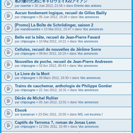
私の妻のためにキャロウェイX22アイアン
s
par
noemie
» 30 Juin 2012, 21:56 » dans
Entrée des artistes
u
j
Aucun fondement logique, recueil de Gilles Bailly
e
par
t
chipougne
» 05 Juin 2012, 19:28 » dans
Vos annonces
c
o
[Promo] La Boîte de Schrödinger, saison 2
n
par
mandesandre
» 23 Mai 2012, 23:47 » dans
Vos annonces
t
i
Belle est la bête, recueil de Jean-Pierre Favard
e
par
chipougne
» 10 Mai 2012, 14:21 » dans
Vos annonces
n
t
Cellules, recueil de nouvelles de Jérôme Sorre
u
n
par
chipougne
» 09 Avr 2012, 16:19 » dans
Vos annonces
s
o
Nouvelles de poche, recueil de Jean-Pierre Andrevon
n
par
chipougne
» 02 Avr 2012, 08:43 » dans
Vos annonces
d
a
Le Livre de la Mort
g
e
par
chipougne
» 09 Mars 2012, 19:30 » dans
Vos annonces
.
Trains de cauchemar, anthologie de Philippe Gontier
par
chipougne
» 22 Jan 2012, 10:31 » dans
Vos annonces
Décès de Michel Rullier
par
chipougne
» 05 Jan 2012, 12:01 » dans
Vos annonces
Ebook
par
lyanaeran
» 23 Déc 2011, 15:55 » dans
MS, cet inconnu !
Captifs de Terroma ?, roman de Jonas Lenn
par
chipougne
» 12 Déc 2011, 15:49 » dans
Vos annonces