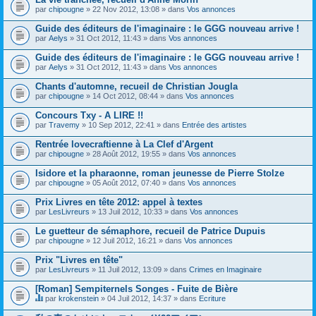
par
chipougne
» 22 Nov 2012, 13:08 » dans
Vos annonces
Guide des éditeurs de l'imaginaire : le GGG nouveau arrive !
par
Aelys
» 31 Oct 2012, 11:43 » dans
Vos annonces
Guide des éditeurs de l'imaginaire : le GGG nouveau arrive !
par
Aelys
» 31 Oct 2012, 11:43 » dans
Vos annonces
Chants d'automne, recueil de Christian Jougla
par
chipougne
» 14 Oct 2012, 08:44 » dans
Vos annonces
Concours Txy - A LIRE !!
par
Travemy
» 10 Sep 2012, 22:41 » dans
Entrée des artistes
Rentrée lovecraftienne à La Clef d'Argent
par
chipougne
» 28 Août 2012, 19:55 » dans
Vos annonces
Isidore et la pharaonne, roman jeunesse de Pierre Stolze
par
chipougne
» 05 Août 2012, 07:40 » dans
Vos annonces
Prix Livres en tête 2012: appel à textes
par
LesLivreurs
» 13 Juil 2012, 10:33 » dans
Vos annonces
Le guetteur de sémaphore, recueil de Patrice Dupuis
par
chipougne
» 12 Juil 2012, 16:21 » dans
Vos annonces
Prix "Livres en tête"
par
LesLivreurs
» 11 Juil 2012, 13:09 » dans
Crimes en Imaginaire
[Roman] Sempiternels Songes - Fuite de Bière
par
krokenstein
» 04 Juil 2012, 14:37 » dans
Ecriture
C
e