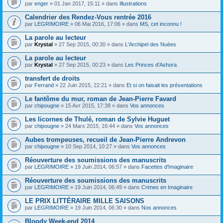
par
enger
» 01 Jan 2017, 15:11 » dans
Illustrations
Calendrier des Rendez-Vous rentrée 2016
par
LEGRIMOIRE
» 06 Mai 2016, 17:06 » dans
MS, cet inconnu !
La parole au lecteur
par
Krystal
» 27 Sep 2015, 00:30 » dans
L'Archipel des Nuées
La parole au lecteur
par
Krystal
» 27 Sep 2015, 00:23 » dans
Les Princes d'Ashora
transfert de droits
par
Ferrand
» 22 Juin 2015, 22:21 » dans
Et si on faisait les présentations
Le fantôme du mur, roman de Jean-Pierre Favard
par
chipougne
» 15 Avr 2015, 17:38 » dans
Vos annonces
Les licornes de Thulé, roman de Sylvie Huguet
par
chipougne
» 24 Mars 2015, 16:44 » dans
Vos annonces
Aubes trompeuses, recueil de Jean-Pierre Andrevon
par
chipougne
» 10 Sep 2014, 10:27 » dans
Vos annonces
Réouverture des soumissions des manuscrits
par
LEGRIMOIRE
» 19 Juin 2014, 06:57 » dans
Facettes d'Imaginaire
Réouverture des soumissions des manuscrits
par
LEGRIMOIRE
» 19 Juin 2014, 06:49 » dans
Crimes en Imaginaire
LE PRIX LITTÉRAIRE MILLE SAISONS
par
LEGRIMOIRE
» 19 Juin 2014, 06:30 » dans
Nos annonces
Bloody Week-end 2014