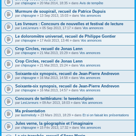
par
chipougne
» 20 Mai 2014, 18:35 » dans
Avis de tempête
Murmure de soupirail, recueil de Patrice Dupuis
par
chipougne
» 13 Sep 2013, 15:03 » dans
Vos annonces
Les livreurs : Concours de nouvelles et festival de lecture
par
LesLivreurs
» 05 Sep 2013, 17:17 » dans
Vos annonces
Le doloromètre universel, recueil de Philippe Gontier
par
chipougne
» 17 Août 2013, 13:46 » dans
Vos annonces
Crop Circles, recueil de Jonas Lenn
par
chipougne
» 21 Mai 2013, 15:29 » dans
Vos annonces
Crop Circles, recueil de Jonas Lenn
par
chipougne
» 21 Mai 2013, 15:24 » dans
Vos annonces
Soixante-six synopsis, recueil de Jean-Pierre Andrevon
par
chipougne
» 16 Mai 2013, 14:58 » dans
Vos annonces
Soixante-six synopsis, recueil de Jean-Pierre Andrevon
par
chipougne
» 16 Mai 2013, 14:57 » dans
Vos annonces
Concours de twittérature: le tweetoulipien
par
LesLivreurs
» 09 Avr 2013, 18:03 » dans
Vos annonces
Ma présentation
par
lastmelody
» 23 Mars 2013, 18:29 » dans
Et si on faisait les présentations
Jules verne, la géographie et l'imaginaire
par
chipougne
» 15 Fév 2013, 17:32 » dans
Vos annonces
La vie tranchée, recueil d'Anne Morin