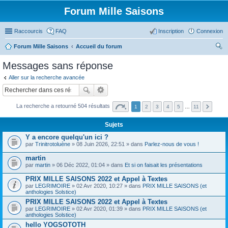
Forum Mille Saisons
Raccourcis
FAQ
Inscription
Connexion
Forum Mille Saisons
Accueil du forum
ec
Messages sans réponse
her
Aller sur la recherche avancée
ch
er
La recherche a retourné 504 résultats
1
2
3
4
5
…
11
Sujets
Y a encore quelqu'un ici ?
par
Trinitrotoluène
» 08 Juin 2026, 22:51 » dans
Parlez-nous de vous !
martin
par
martin
» 06 Déc 2022, 01:04 » dans
Et si on faisait les présentations
PRIX MILLE SAISONS 2022 et Appel à Textes
par
LEGRIMOIRE
» 02 Avr 2020, 10:27 » dans
PRIX MILLE SAISONS (et
anthologies Solstice)
PRIX MILLE SAISONS 2022 et Appel à Textes
par
LEGRIMOIRE
» 02 Avr 2020, 01:39 » dans
PRIX MILLE SAISONS (et
anthologies Solstice)
hello YOGSOTOTH