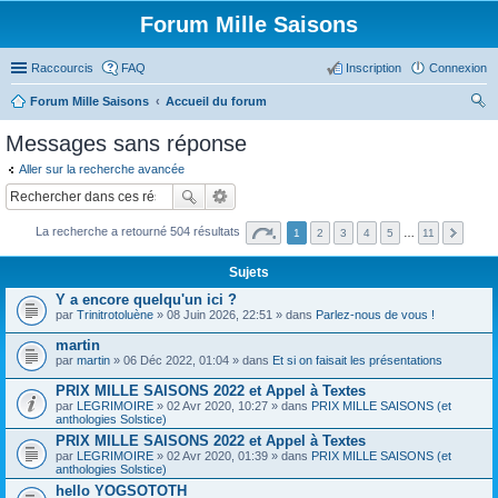
Forum Mille Saisons
Raccourcis
FAQ
Inscription
Connexion
Forum Mille Saisons
Accueil du forum
ec
Messages sans réponse
her
Aller sur la recherche avancée
ch
er
La recherche a retourné 504 résultats
1
2
3
4
5
…
11
Sujets
Y a encore quelqu'un ici ?
par
Trinitrotoluène
» 08 Juin 2026, 22:51 » dans
Parlez-nous de vous !
martin
par
martin
» 06 Déc 2022, 01:04 » dans
Et si on faisait les présentations
PRIX MILLE SAISONS 2022 et Appel à Textes
par
LEGRIMOIRE
» 02 Avr 2020, 10:27 » dans
PRIX MILLE SAISONS (et
anthologies Solstice)
PRIX MILLE SAISONS 2022 et Appel à Textes
par
LEGRIMOIRE
» 02 Avr 2020, 01:39 » dans
PRIX MILLE SAISONS (et
anthologies Solstice)
hello YOGSOTOTH