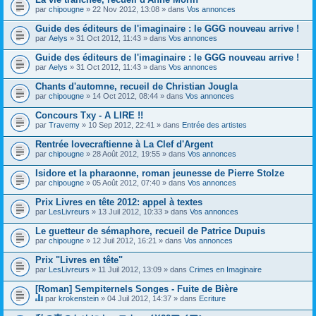
par
chipougne
» 22 Nov 2012, 13:08 » dans
Vos annonces
Guide des éditeurs de l'imaginaire : le GGG nouveau arrive !
par
Aelys
» 31 Oct 2012, 11:43 » dans
Vos annonces
Guide des éditeurs de l'imaginaire : le GGG nouveau arrive !
par
Aelys
» 31 Oct 2012, 11:43 » dans
Vos annonces
Chants d'automne, recueil de Christian Jougla
par
chipougne
» 14 Oct 2012, 08:44 » dans
Vos annonces
Concours Txy - A LIRE !!
par
Travemy
» 10 Sep 2012, 22:41 » dans
Entrée des artistes
Rentrée lovecraftienne à La Clef d'Argent
par
chipougne
» 28 Août 2012, 19:55 » dans
Vos annonces
Isidore et la pharaonne, roman jeunesse de Pierre Stolze
par
chipougne
» 05 Août 2012, 07:40 » dans
Vos annonces
Prix Livres en tête 2012: appel à textes
par
LesLivreurs
» 13 Juil 2012, 10:33 » dans
Vos annonces
Le guetteur de sémaphore, recueil de Patrice Dupuis
par
chipougne
» 12 Juil 2012, 16:21 » dans
Vos annonces
Prix "Livres en tête"
par
LesLivreurs
» 11 Juil 2012, 13:09 » dans
Crimes en Imaginaire
[Roman] Sempiternels Songes - Fuite de Bière
par
krokenstein
» 04 Juil 2012, 14:37 » dans
Ecriture
C
e