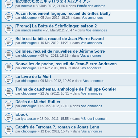
私の妻のためにキャロウェイX22アイアン
s
par
noemie
» 30 Juin 2012, 21:56 » dans
Entrée des artistes
u
j
Aucun fondement logique, recueil de Gilles Bailly
e
par
t
chipougne
» 05 Juin 2012, 19:28 » dans
Vos annonces
c
o
[Promo] La Boîte de Schrödinger, saison 2
n
par
mandesandre
» 23 Mai 2012, 23:47 » dans
Vos annonces
t
i
Belle est la bête, recueil de Jean-Pierre Favard
e
par
chipougne
» 10 Mai 2012, 14:21 » dans
Vos annonces
n
t
Cellules, recueil de nouvelles de Jérôme Sorre
u
n
par
chipougne
» 09 Avr 2012, 16:19 » dans
Vos annonces
s
o
Nouvelles de poche, recueil de Jean-Pierre Andrevon
n
par
chipougne
» 02 Avr 2012, 08:43 » dans
Vos annonces
d
a
Le Livre de la Mort
g
e
par
chipougne
» 09 Mars 2012, 19:30 » dans
Vos annonces
.
Trains de cauchemar, anthologie de Philippe Gontier
par
chipougne
» 22 Jan 2012, 10:31 » dans
Vos annonces
Décès de Michel Rullier
par
chipougne
» 05 Jan 2012, 12:01 » dans
Vos annonces
Ebook
par
lyanaeran
» 23 Déc 2011, 15:55 » dans
MS, cet inconnu !
Captifs de Terroma ?, roman de Jonas Lenn
par
chipougne
» 12 Déc 2011, 15:49 » dans
Vos annonces