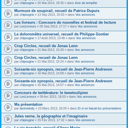
par
chipougne
» 20 Mai 2014, 18:35 » dans
Avis de tempête
Murmure de soupirail, recueil de Patrice Dupuis
par
chipougne
» 13 Sep 2013, 15:03 » dans
Vos annonces
Les livreurs : Concours de nouvelles et festival de lecture
par
LesLivreurs
» 05 Sep 2013, 17:17 » dans
Vos annonces
Le doloromètre universel, recueil de Philippe Gontier
par
chipougne
» 17 Août 2013, 13:46 » dans
Vos annonces
Crop Circles, recueil de Jonas Lenn
par
chipougne
» 21 Mai 2013, 15:29 » dans
Vos annonces
Crop Circles, recueil de Jonas Lenn
par
chipougne
» 21 Mai 2013, 15:24 » dans
Vos annonces
Soixante-six synopsis, recueil de Jean-Pierre Andrevon
par
chipougne
» 16 Mai 2013, 14:58 » dans
Vos annonces
Soixante-six synopsis, recueil de Jean-Pierre Andrevon
par
chipougne
» 16 Mai 2013, 14:57 » dans
Vos annonces
Concours de twittérature: le tweetoulipien
par
LesLivreurs
» 09 Avr 2013, 18:03 » dans
Vos annonces
Ma présentation
par
lastmelody
» 23 Mars 2013, 18:29 » dans
Et si on faisait les présentations
Jules verne, la géographie et l'imaginaire
par
chipougne
» 15 Fév 2013, 17:32 » dans
Vos annonces
La vie tranchée, recueil d'Anne Morin