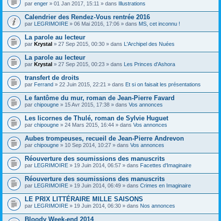
par
enger
» 01 Jan 2017, 15:11 » dans
Illustrations
Calendrier des Rendez-Vous rentrée 2016
par
LEGRIMOIRE
» 06 Mai 2016, 17:06 » dans
MS, cet inconnu !
La parole au lecteur
par
Krystal
» 27 Sep 2015, 00:30 » dans
L'Archipel des Nuées
La parole au lecteur
par
Krystal
» 27 Sep 2015, 00:23 » dans
Les Princes d'Ashora
transfert de droits
par
Ferrand
» 22 Juin 2015, 22:21 » dans
Et si on faisait les présentations
Le fantôme du mur, roman de Jean-Pierre Favard
par
chipougne
» 15 Avr 2015, 17:38 » dans
Vos annonces
Les licornes de Thulé, roman de Sylvie Huguet
par
chipougne
» 24 Mars 2015, 16:44 » dans
Vos annonces
Aubes trompeuses, recueil de Jean-Pierre Andrevon
par
chipougne
» 10 Sep 2014, 10:27 » dans
Vos annonces
Réouverture des soumissions des manuscrits
par
LEGRIMOIRE
» 19 Juin 2014, 06:57 » dans
Facettes d'Imaginaire
Réouverture des soumissions des manuscrits
par
LEGRIMOIRE
» 19 Juin 2014, 06:49 » dans
Crimes en Imaginaire
LE PRIX LITTÉRAIRE MILLE SAISONS
par
LEGRIMOIRE
» 19 Juin 2014, 06:30 » dans
Nos annonces
Bloody Week-end 2014