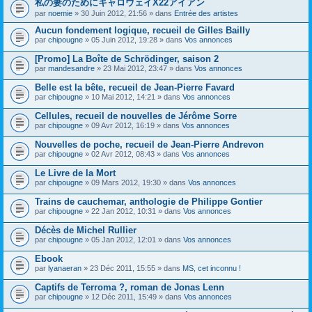
私の妻のためにキャロウェイX22アイアン
s
par
noemie
» 30 Juin 2012, 21:56 » dans
Entrée des artistes
u
j
Aucun fondement logique, recueil de Gilles Bailly
e
par
t
chipougne
» 05 Juin 2012, 19:28 » dans
Vos annonces
c
o
[Promo] La Boîte de Schrödinger, saison 2
n
par
mandesandre
» 23 Mai 2012, 23:47 » dans
Vos annonces
t
i
Belle est la bête, recueil de Jean-Pierre Favard
e
par
chipougne
» 10 Mai 2012, 14:21 » dans
Vos annonces
n
t
Cellules, recueil de nouvelles de Jérôme Sorre
u
n
par
chipougne
» 09 Avr 2012, 16:19 » dans
Vos annonces
s
o
Nouvelles de poche, recueil de Jean-Pierre Andrevon
n
par
chipougne
» 02 Avr 2012, 08:43 » dans
Vos annonces
d
a
Le Livre de la Mort
g
e
par
chipougne
» 09 Mars 2012, 19:30 » dans
Vos annonces
.
Trains de cauchemar, anthologie de Philippe Gontier
par
chipougne
» 22 Jan 2012, 10:31 » dans
Vos annonces
Décès de Michel Rullier
par
chipougne
» 05 Jan 2012, 12:01 » dans
Vos annonces
Ebook
par
lyanaeran
» 23 Déc 2011, 15:55 » dans
MS, cet inconnu !
Captifs de Terroma ?, roman de Jonas Lenn
par
chipougne
» 12 Déc 2011, 15:49 » dans
Vos annonces