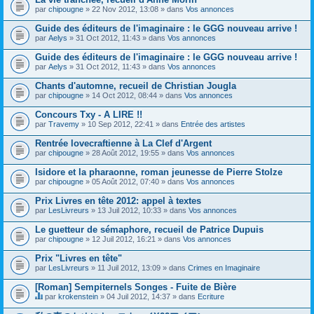
par
chipougne
» 22 Nov 2012, 13:08 » dans
Vos annonces
Guide des éditeurs de l'imaginaire : le GGG nouveau arrive !
par
Aelys
» 31 Oct 2012, 11:43 » dans
Vos annonces
Guide des éditeurs de l'imaginaire : le GGG nouveau arrive !
par
Aelys
» 31 Oct 2012, 11:43 » dans
Vos annonces
Chants d'automne, recueil de Christian Jougla
par
chipougne
» 14 Oct 2012, 08:44 » dans
Vos annonces
Concours Txy - A LIRE !!
par
Travemy
» 10 Sep 2012, 22:41 » dans
Entrée des artistes
Rentrée lovecraftienne à La Clef d'Argent
par
chipougne
» 28 Août 2012, 19:55 » dans
Vos annonces
Isidore et la pharaonne, roman jeunesse de Pierre Stolze
par
chipougne
» 05 Août 2012, 07:40 » dans
Vos annonces
Prix Livres en tête 2012: appel à textes
par
LesLivreurs
» 13 Juil 2012, 10:33 » dans
Vos annonces
Le guetteur de sémaphore, recueil de Patrice Dupuis
par
chipougne
» 12 Juil 2012, 16:21 » dans
Vos annonces
Prix "Livres en tête"
par
LesLivreurs
» 11 Juil 2012, 13:09 » dans
Crimes en Imaginaire
[Roman] Sempiternels Songes - Fuite de Bière
par
krokenstein
» 04 Juil 2012, 14:37 » dans
Ecriture
C
e