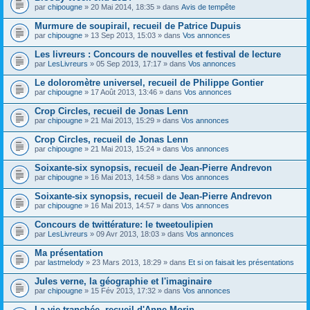
par
chipougne
» 20 Mai 2014, 18:35 » dans
Avis de tempête
Murmure de soupirail, recueil de Patrice Dupuis
par
chipougne
» 13 Sep 2013, 15:03 » dans
Vos annonces
Les livreurs : Concours de nouvelles et festival de lecture
par
LesLivreurs
» 05 Sep 2013, 17:17 » dans
Vos annonces
Le doloromètre universel, recueil de Philippe Gontier
par
chipougne
» 17 Août 2013, 13:46 » dans
Vos annonces
Crop Circles, recueil de Jonas Lenn
par
chipougne
» 21 Mai 2013, 15:29 » dans
Vos annonces
Crop Circles, recueil de Jonas Lenn
par
chipougne
» 21 Mai 2013, 15:24 » dans
Vos annonces
Soixante-six synopsis, recueil de Jean-Pierre Andrevon
par
chipougne
» 16 Mai 2013, 14:58 » dans
Vos annonces
Soixante-six synopsis, recueil de Jean-Pierre Andrevon
par
chipougne
» 16 Mai 2013, 14:57 » dans
Vos annonces
Concours de twittérature: le tweetoulipien
par
LesLivreurs
» 09 Avr 2013, 18:03 » dans
Vos annonces
Ma présentation
par
lastmelody
» 23 Mars 2013, 18:29 » dans
Et si on faisait les présentations
Jules verne, la géographie et l'imaginaire
par
chipougne
» 15 Fév 2013, 17:32 » dans
Vos annonces
La vie tranchée, recueil d'Anne Morin