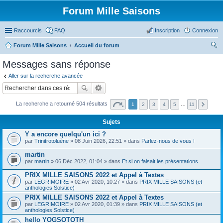
Forum Mille Saisons
Raccourcis
FAQ
Inscription
Connexion
Forum Mille Saisons
Accueil du forum
ec
Messages sans réponse
her
Aller sur la recherche avancée
ch
er
La recherche a retourné 504 résultats
1
2
3
4
5
…
11
Sujets
Y a encore quelqu'un ici ?
par
Trinitrotoluène
» 08 Juin 2026, 22:51 » dans
Parlez-nous de vous !
martin
par
martin
» 06 Déc 2022, 01:04 » dans
Et si on faisait les présentations
PRIX MILLE SAISONS 2022 et Appel à Textes
par
LEGRIMOIRE
» 02 Avr 2020, 10:27 » dans
PRIX MILLE SAISONS (et
anthologies Solstice)
PRIX MILLE SAISONS 2022 et Appel à Textes
par
LEGRIMOIRE
» 02 Avr 2020, 01:39 » dans
PRIX MILLE SAISONS (et
anthologies Solstice)
hello YOGSOTOTH