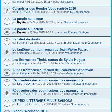
par
enger
» 01 Jan 2017, 15:11 » dans
Illustrations
Calendrier des Rendez-Vous rentrée 2016
par
LEGRIMOIRE
» 06 Mai 2016, 17:06 » dans
MS, cet inconnu !
La parole au lecteur
par
Krystal
» 27 Sep 2015, 00:30 » dans
L'Archipel des Nuées
La parole au lecteur
par
Krystal
» 27 Sep 2015, 00:23 » dans
Les Princes d'Ashora
transfert de droits
par
Ferrand
» 22 Juin 2015, 22:21 » dans
Et si on faisait les présentations
Le fantôme du mur, roman de Jean-Pierre Favard
par
chipougne
» 15 Avr 2015, 17:38 » dans
Vos annonces
Les licornes de Thulé, roman de Sylvie Huguet
par
chipougne
» 24 Mars 2015, 16:44 » dans
Vos annonces
Aubes trompeuses, recueil de Jean-Pierre Andrevon
par
chipougne
» 10 Sep 2014, 10:27 » dans
Vos annonces
Réouverture des soumissions des manuscrits
par
LEGRIMOIRE
» 19 Juin 2014, 06:57 » dans
Facettes d'Imaginaire
Réouverture des soumissions des manuscrits
par
LEGRIMOIRE
» 19 Juin 2014, 06:49 » dans
Crimes en Imaginaire
LE PRIX LITTÉRAIRE MILLE SAISONS
par
LEGRIMOIRE
» 19 Juin 2014, 06:30 » dans
Nos annonces
Bloody Week-end 2014