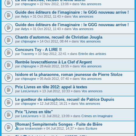
par
chipougne
» 22 Nov 2012, 13:08 » dans
Vos annonces
Guide des éditeurs de l'imaginaire : le GGG nouveau arrive !
par
Aelys
» 31 Oct 2012, 11:43 » dans
Vos annonces
Guide des éditeurs de l'imaginaire : le GGG nouveau arrive !
par
Aelys
» 31 Oct 2012, 11:43 » dans
Vos annonces
Chants d'automne, recueil de Christian Jougla
par
chipougne
» 14 Oct 2012, 08:44 » dans
Vos annonces
Concours Txy - A LIRE !!
par
Travemy
» 10 Sep 2012, 22:41 » dans
Entrée des artistes
Rentrée lovecraftienne à La Clef d'Argent
par
chipougne
» 28 Août 2012, 19:55 » dans
Vos annonces
Isidore et la pharaonne, roman jeunesse de Pierre Stolze
par
chipougne
» 05 Août 2012, 07:40 » dans
Vos annonces
Prix Livres en tête 2012: appel à textes
par
LesLivreurs
» 13 Juil 2012, 10:33 » dans
Vos annonces
Le guetteur de sémaphore, recueil de Patrice Dupuis
par
chipougne
» 12 Juil 2012, 16:21 » dans
Vos annonces
Prix "Livres en tête"
par
LesLivreurs
» 11 Juil 2012, 13:09 » dans
Crimes en Imaginaire
[Roman] Sempiternels Songes - Fuite de Bière
par
krokenstein
» 04 Juil 2012, 14:37 » dans
Ecriture
C
e