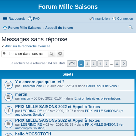
Forum Mille Saisons
Raccourcis
FAQ
Inscription
Connexion
Forum Mille Saisons
Accueil du forum
ec
Messages sans réponse
her
Aller sur la recherche avancée
ch
er
La recherche a retourné 504 résultats
1
2
3
4
5
…
11
Sujets
Y a encore quelqu'un ici ?
par
Trinitrotoluène
» 08 Juin 2026, 22:51 » dans
Parlez-nous de vous !
martin
par
martin
» 06 Déc 2022, 01:04 » dans
Et si on faisait les présentations
PRIX MILLE SAISONS 2022 et Appel à Textes
par
LEGRIMOIRE
» 02 Avr 2020, 10:27 » dans
PRIX MILLE SAISONS (et
anthologies Solstice)
PRIX MILLE SAISONS 2022 et Appel à Textes
par
LEGRIMOIRE
» 02 Avr 2020, 01:39 » dans
PRIX MILLE SAISONS (et
anthologies Solstice)
hello YOGSOTOTH