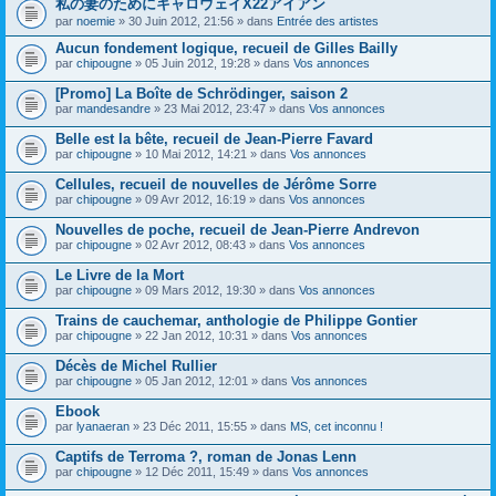
私の妻のためにキャロウェイX22アイアン
s
par
noemie
» 30 Juin 2012, 21:56 » dans
Entrée des artistes
u
j
Aucun fondement logique, recueil de Gilles Bailly
e
par
t
chipougne
» 05 Juin 2012, 19:28 » dans
Vos annonces
c
o
[Promo] La Boîte de Schrödinger, saison 2
n
par
mandesandre
» 23 Mai 2012, 23:47 » dans
Vos annonces
t
i
Belle est la bête, recueil de Jean-Pierre Favard
e
par
chipougne
» 10 Mai 2012, 14:21 » dans
Vos annonces
n
t
Cellules, recueil de nouvelles de Jérôme Sorre
u
n
par
chipougne
» 09 Avr 2012, 16:19 » dans
Vos annonces
s
o
Nouvelles de poche, recueil de Jean-Pierre Andrevon
n
par
chipougne
» 02 Avr 2012, 08:43 » dans
Vos annonces
d
a
Le Livre de la Mort
g
e
par
chipougne
» 09 Mars 2012, 19:30 » dans
Vos annonces
.
Trains de cauchemar, anthologie de Philippe Gontier
par
chipougne
» 22 Jan 2012, 10:31 » dans
Vos annonces
Décès de Michel Rullier
par
chipougne
» 05 Jan 2012, 12:01 » dans
Vos annonces
Ebook
par
lyanaeran
» 23 Déc 2011, 15:55 » dans
MS, cet inconnu !
Captifs de Terroma ?, roman de Jonas Lenn
par
chipougne
» 12 Déc 2011, 15:49 » dans
Vos annonces