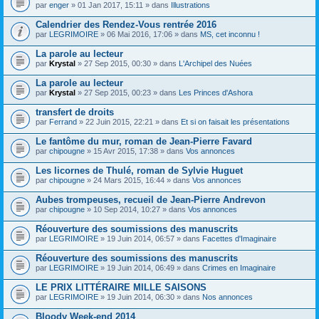
par
enger
» 01 Jan 2017, 15:11 » dans
Illustrations
Calendrier des Rendez-Vous rentrée 2016
par
LEGRIMOIRE
» 06 Mai 2016, 17:06 » dans
MS, cet inconnu !
La parole au lecteur
par
Krystal
» 27 Sep 2015, 00:30 » dans
L'Archipel des Nuées
La parole au lecteur
par
Krystal
» 27 Sep 2015, 00:23 » dans
Les Princes d'Ashora
transfert de droits
par
Ferrand
» 22 Juin 2015, 22:21 » dans
Et si on faisait les présentations
Le fantôme du mur, roman de Jean-Pierre Favard
par
chipougne
» 15 Avr 2015, 17:38 » dans
Vos annonces
Les licornes de Thulé, roman de Sylvie Huguet
par
chipougne
» 24 Mars 2015, 16:44 » dans
Vos annonces
Aubes trompeuses, recueil de Jean-Pierre Andrevon
par
chipougne
» 10 Sep 2014, 10:27 » dans
Vos annonces
Réouverture des soumissions des manuscrits
par
LEGRIMOIRE
» 19 Juin 2014, 06:57 » dans
Facettes d'Imaginaire
Réouverture des soumissions des manuscrits
par
LEGRIMOIRE
» 19 Juin 2014, 06:49 » dans
Crimes en Imaginaire
LE PRIX LITTÉRAIRE MILLE SAISONS
par
LEGRIMOIRE
» 19 Juin 2014, 06:30 » dans
Nos annonces
Bloody Week-end 2014