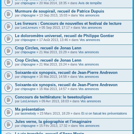
par
chipougne
» 20 Mai 2014, 18:35 » dans
Avis de tempête
Murmure de soupirail, recueil de Patrice Dupuis
par
chipougne
» 13 Sep 2013, 15:03 » dans
Vos annonces
Les livreurs : Concours de nouvelles et festival de lecture
par
LesLivreurs
» 05 Sep 2013, 17:17 » dans
Vos annonces
Le doloromètre universel, recueil de Philippe Gontier
par
chipougne
» 17 Août 2013, 13:46 » dans
Vos annonces
Crop Circles, recueil de Jonas Lenn
par
chipougne
» 21 Mai 2013, 15:29 » dans
Vos annonces
Crop Circles, recueil de Jonas Lenn
par
chipougne
» 21 Mai 2013, 15:24 » dans
Vos annonces
Soixante-six synopsis, recueil de Jean-Pierre Andrevon
par
chipougne
» 16 Mai 2013, 14:58 » dans
Vos annonces
Soixante-six synopsis, recueil de Jean-Pierre Andrevon
par
chipougne
» 16 Mai 2013, 14:57 » dans
Vos annonces
Concours de twittérature: le tweetoulipien
par
LesLivreurs
» 09 Avr 2013, 18:03 » dans
Vos annonces
Ma présentation
par
lastmelody
» 23 Mars 2013, 18:29 » dans
Et si on faisait les présentations
Jules verne, la géographie et l'imaginaire
par
chipougne
» 15 Fév 2013, 17:32 » dans
Vos annonces
La vie tranchée, recueil d'Anne Morin