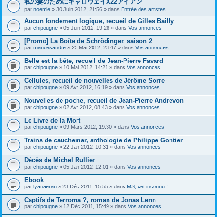
私の妻のためにキャロウェイX22アイアン
s
par
noemie
» 30 Juin 2012, 21:56 » dans
Entrée des artistes
u
j
Aucun fondement logique, recueil de Gilles Bailly
e
par
t
chipougne
» 05 Juin 2012, 19:28 » dans
Vos annonces
c
o
[Promo] La Boîte de Schrödinger, saison 2
n
par
mandesandre
» 23 Mai 2012, 23:47 » dans
Vos annonces
t
i
Belle est la bête, recueil de Jean-Pierre Favard
e
par
chipougne
» 10 Mai 2012, 14:21 » dans
Vos annonces
n
t
Cellules, recueil de nouvelles de Jérôme Sorre
u
n
par
chipougne
» 09 Avr 2012, 16:19 » dans
Vos annonces
s
o
Nouvelles de poche, recueil de Jean-Pierre Andrevon
n
par
chipougne
» 02 Avr 2012, 08:43 » dans
Vos annonces
d
a
Le Livre de la Mort
g
e
par
chipougne
» 09 Mars 2012, 19:30 » dans
Vos annonces
.
Trains de cauchemar, anthologie de Philippe Gontier
par
chipougne
» 22 Jan 2012, 10:31 » dans
Vos annonces
Décès de Michel Rullier
par
chipougne
» 05 Jan 2012, 12:01 » dans
Vos annonces
Ebook
par
lyanaeran
» 23 Déc 2011, 15:55 » dans
MS, cet inconnu !
Captifs de Terroma ?, roman de Jonas Lenn
par
chipougne
» 12 Déc 2011, 15:49 » dans
Vos annonces