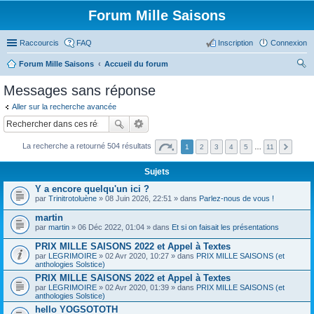
Forum Mille Saisons
Raccourcis
FAQ
Inscription
Connexion
Forum Mille Saisons
Accueil du forum
ec
Messages sans réponse
her
Aller sur la recherche avancée
ch
er
La recherche a retourné 504 résultats
1
2
3
4
5
…
11
Sujets
Y a encore quelqu'un ici ?
par
Trinitrotoluène
» 08 Juin 2026, 22:51 » dans
Parlez-nous de vous !
martin
par
martin
» 06 Déc 2022, 01:04 » dans
Et si on faisait les présentations
PRIX MILLE SAISONS 2022 et Appel à Textes
par
LEGRIMOIRE
» 02 Avr 2020, 10:27 » dans
PRIX MILLE SAISONS (et
anthologies Solstice)
PRIX MILLE SAISONS 2022 et Appel à Textes
par
LEGRIMOIRE
» 02 Avr 2020, 01:39 » dans
PRIX MILLE SAISONS (et
anthologies Solstice)
hello YOGSOTOTH