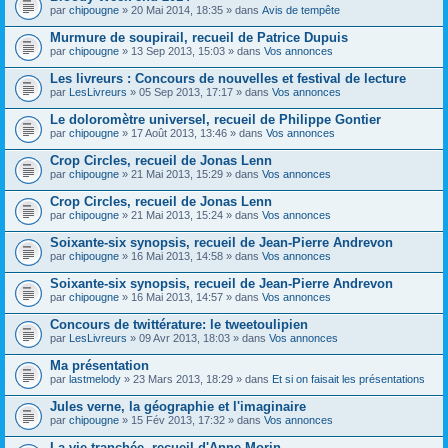
par
chipougne
» 20 Mai 2014, 18:35 » dans
Avis de tempête
Murmure de soupirail, recueil de Patrice Dupuis
par
chipougne
» 13 Sep 2013, 15:03 » dans
Vos annonces
Les livreurs : Concours de nouvelles et festival de lecture
par
LesLivreurs
» 05 Sep 2013, 17:17 » dans
Vos annonces
Le doloromètre universel, recueil de Philippe Gontier
par
chipougne
» 17 Août 2013, 13:46 » dans
Vos annonces
Crop Circles, recueil de Jonas Lenn
par
chipougne
» 21 Mai 2013, 15:29 » dans
Vos annonces
Crop Circles, recueil de Jonas Lenn
par
chipougne
» 21 Mai 2013, 15:24 » dans
Vos annonces
Soixante-six synopsis, recueil de Jean-Pierre Andrevon
par
chipougne
» 16 Mai 2013, 14:58 » dans
Vos annonces
Soixante-six synopsis, recueil de Jean-Pierre Andrevon
par
chipougne
» 16 Mai 2013, 14:57 » dans
Vos annonces
Concours de twittérature: le tweetoulipien
par
LesLivreurs
» 09 Avr 2013, 18:03 » dans
Vos annonces
Ma présentation
par
lastmelody
» 23 Mars 2013, 18:29 » dans
Et si on faisait les présentations
Jules verne, la géographie et l'imaginaire
par
chipougne
» 15 Fév 2013, 17:32 » dans
Vos annonces
La vie tranchée, recueil d'Anne Morin