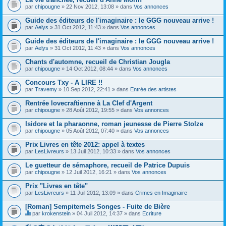
par
chipougne
» 22 Nov 2012, 13:08 » dans
Vos annonces
Guide des éditeurs de l'imaginaire : le GGG nouveau arrive !
par
Aelys
» 31 Oct 2012, 11:43 » dans
Vos annonces
Guide des éditeurs de l'imaginaire : le GGG nouveau arrive !
par
Aelys
» 31 Oct 2012, 11:43 » dans
Vos annonces
Chants d'automne, recueil de Christian Jougla
par
chipougne
» 14 Oct 2012, 08:44 » dans
Vos annonces
Concours Txy - A LIRE !!
par
Travemy
» 10 Sep 2012, 22:41 » dans
Entrée des artistes
Rentrée lovecraftienne à La Clef d'Argent
par
chipougne
» 28 Août 2012, 19:55 » dans
Vos annonces
Isidore et la pharaonne, roman jeunesse de Pierre Stolze
par
chipougne
» 05 Août 2012, 07:40 » dans
Vos annonces
Prix Livres en tête 2012: appel à textes
par
LesLivreurs
» 13 Juil 2012, 10:33 » dans
Vos annonces
Le guetteur de sémaphore, recueil de Patrice Dupuis
par
chipougne
» 12 Juil 2012, 16:21 » dans
Vos annonces
Prix "Livres en tête"
par
LesLivreurs
» 11 Juil 2012, 13:09 » dans
Crimes en Imaginaire
[Roman] Sempiternels Songes - Fuite de Bière
par
krokenstein
» 04 Juil 2012, 14:37 » dans
Ecriture
C
e