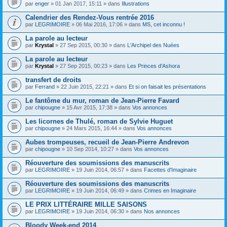
par
enger
» 01 Jan 2017, 15:11 » dans
Illustrations
Calendrier des Rendez-Vous rentrée 2016
par
LEGRIMOIRE
» 06 Mai 2016, 17:06 » dans
MS, cet inconnu !
La parole au lecteur
par
Krystal
» 27 Sep 2015, 00:30 » dans
L'Archipel des Nuées
La parole au lecteur
par
Krystal
» 27 Sep 2015, 00:23 » dans
Les Princes d'Ashora
transfert de droits
par
Ferrand
» 22 Juin 2015, 22:21 » dans
Et si on faisait les présentations
Le fantôme du mur, roman de Jean-Pierre Favard
par
chipougne
» 15 Avr 2015, 17:38 » dans
Vos annonces
Les licornes de Thulé, roman de Sylvie Huguet
par
chipougne
» 24 Mars 2015, 16:44 » dans
Vos annonces
Aubes trompeuses, recueil de Jean-Pierre Andrevon
par
chipougne
» 10 Sep 2014, 10:27 » dans
Vos annonces
Réouverture des soumissions des manuscrits
par
LEGRIMOIRE
» 19 Juin 2014, 06:57 » dans
Facettes d'Imaginaire
Réouverture des soumissions des manuscrits
par
LEGRIMOIRE
» 19 Juin 2014, 06:49 » dans
Crimes en Imaginaire
LE PRIX LITTÉRAIRE MILLE SAISONS
par
LEGRIMOIRE
» 19 Juin 2014, 06:30 » dans
Nos annonces
Bloody Week-end 2014