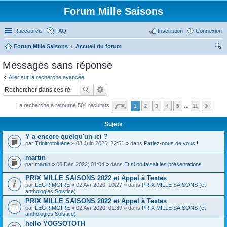
Forum Mille Saisons
Raccourcis
FAQ
Inscription
Connexion
Forum Mille Saisons
Accueil du forum
ec
Messages sans réponse
her
Aller sur la recherche avancée
ch
er
La recherche a retourné 504 résultats
1
2
3
4
5
…
11
Sujets
Y a encore quelqu'un ici ?
par
Trinitrotoluène
» 08 Juin 2026, 22:51 » dans
Parlez-nous de vous !
martin
par
martin
» 06 Déc 2022, 01:04 » dans
Et si on faisait les présentations
PRIX MILLE SAISONS 2022 et Appel à Textes
par
LEGRIMOIRE
» 02 Avr 2020, 10:27 » dans
PRIX MILLE SAISONS (et
anthologies Solstice)
PRIX MILLE SAISONS 2022 et Appel à Textes
par
LEGRIMOIRE
» 02 Avr 2020, 01:39 » dans
PRIX MILLE SAISONS (et
anthologies Solstice)
hello YOGSOTOTH