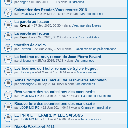
par
enger
» 01 Jan 2017, 15:11 » dans
Illustrations
Calendrier des Rendez-Vous rentrée 2016
par
LEGRIMOIRE
» 06 Mai 2016, 17:06 » dans
MS, cet inconnu !
La parole au lecteur
par
Krystal
» 27 Sep 2015, 00:30 » dans
L'Archipel des Nuées
La parole au lecteur
par
Krystal
» 27 Sep 2015, 00:23 » dans
Les Princes d'Ashora
transfert de droits
par
Ferrand
» 22 Juin 2015, 22:21 » dans
Et si on faisait les présentations
Le fantôme du mur, roman de Jean-Pierre Favard
par
chipougne
» 15 Avr 2015, 17:38 » dans
Vos annonces
Les licornes de Thulé, roman de Sylvie Huguet
par
chipougne
» 24 Mars 2015, 16:44 » dans
Vos annonces
Aubes trompeuses, recueil de Jean-Pierre Andrevon
par
chipougne
» 10 Sep 2014, 10:27 » dans
Vos annonces
Réouverture des soumissions des manuscrits
par
LEGRIMOIRE
» 19 Juin 2014, 06:57 » dans
Facettes d'Imaginaire
Réouverture des soumissions des manuscrits
par
LEGRIMOIRE
» 19 Juin 2014, 06:49 » dans
Crimes en Imaginaire
LE PRIX LITTÉRAIRE MILLE SAISONS
par
LEGRIMOIRE
» 19 Juin 2014, 06:30 » dans
Nos annonces
Bloody Week-end 2014