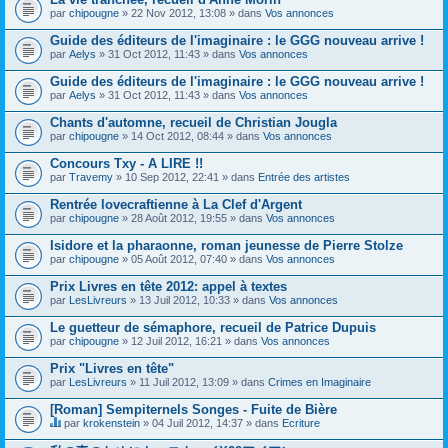
par
chipougne
» 22 Nov 2012, 13:08 » dans
Vos annonces
Guide des éditeurs de l'imaginaire : le GGG nouveau arrive !
par
Aelys
» 31 Oct 2012, 11:43 » dans
Vos annonces
Guide des éditeurs de l'imaginaire : le GGG nouveau arrive !
par
Aelys
» 31 Oct 2012, 11:43 » dans
Vos annonces
Chants d'automne, recueil de Christian Jougla
par
chipougne
» 14 Oct 2012, 08:44 » dans
Vos annonces
Concours Txy - A LIRE !!
par
Travemy
» 10 Sep 2012, 22:41 » dans
Entrée des artistes
Rentrée lovecraftienne à La Clef d'Argent
par
chipougne
» 28 Août 2012, 19:55 » dans
Vos annonces
Isidore et la pharaonne, roman jeunesse de Pierre Stolze
par
chipougne
» 05 Août 2012, 07:40 » dans
Vos annonces
Prix Livres en tête 2012: appel à textes
par
LesLivreurs
» 13 Juil 2012, 10:33 » dans
Vos annonces
Le guetteur de sémaphore, recueil de Patrice Dupuis
par
chipougne
» 12 Juil 2012, 16:21 » dans
Vos annonces
Prix "Livres en tête"
par
LesLivreurs
» 11 Juil 2012, 13:09 » dans
Crimes en Imaginaire
[Roman] Sempiternels Songes - Fuite de Bière
par
krokenstein
» 04 Juil 2012, 14:37 » dans
Ecriture
C
e