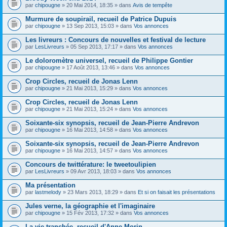
par
chipougne
» 20 Mai 2014, 18:35 » dans
Avis de tempête
Murmure de soupirail, recueil de Patrice Dupuis
par
chipougne
» 13 Sep 2013, 15:03 » dans
Vos annonces
Les livreurs : Concours de nouvelles et festival de lecture
par
LesLivreurs
» 05 Sep 2013, 17:17 » dans
Vos annonces
Le doloromètre universel, recueil de Philippe Gontier
par
chipougne
» 17 Août 2013, 13:46 » dans
Vos annonces
Crop Circles, recueil de Jonas Lenn
par
chipougne
» 21 Mai 2013, 15:29 » dans
Vos annonces
Crop Circles, recueil de Jonas Lenn
par
chipougne
» 21 Mai 2013, 15:24 » dans
Vos annonces
Soixante-six synopsis, recueil de Jean-Pierre Andrevon
par
chipougne
» 16 Mai 2013, 14:58 » dans
Vos annonces
Soixante-six synopsis, recueil de Jean-Pierre Andrevon
par
chipougne
» 16 Mai 2013, 14:57 » dans
Vos annonces
Concours de twittérature: le tweetoulipien
par
LesLivreurs
» 09 Avr 2013, 18:03 » dans
Vos annonces
Ma présentation
par
lastmelody
» 23 Mars 2013, 18:29 » dans
Et si on faisait les présentations
Jules verne, la géographie et l'imaginaire
par
chipougne
» 15 Fév 2013, 17:32 » dans
Vos annonces
La vie tranchée, recueil d'Anne Morin