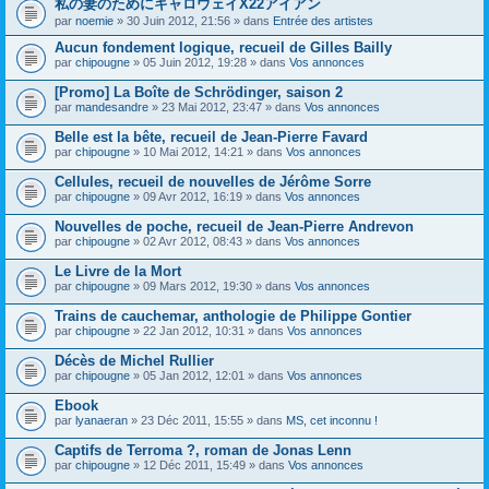
私の妻のためにキャロウェイX22アイアン
s
par
noemie
» 30 Juin 2012, 21:56 » dans
Entrée des artistes
u
j
Aucun fondement logique, recueil de Gilles Bailly
e
par
t
chipougne
» 05 Juin 2012, 19:28 » dans
Vos annonces
c
o
[Promo] La Boîte de Schrödinger, saison 2
n
par
mandesandre
» 23 Mai 2012, 23:47 » dans
Vos annonces
t
i
Belle est la bête, recueil de Jean-Pierre Favard
e
par
chipougne
» 10 Mai 2012, 14:21 » dans
Vos annonces
n
t
Cellules, recueil de nouvelles de Jérôme Sorre
u
n
par
chipougne
» 09 Avr 2012, 16:19 » dans
Vos annonces
s
o
Nouvelles de poche, recueil de Jean-Pierre Andrevon
n
par
chipougne
» 02 Avr 2012, 08:43 » dans
Vos annonces
d
a
Le Livre de la Mort
g
e
par
chipougne
» 09 Mars 2012, 19:30 » dans
Vos annonces
.
Trains de cauchemar, anthologie de Philippe Gontier
par
chipougne
» 22 Jan 2012, 10:31 » dans
Vos annonces
Décès de Michel Rullier
par
chipougne
» 05 Jan 2012, 12:01 » dans
Vos annonces
Ebook
par
lyanaeran
» 23 Déc 2011, 15:55 » dans
MS, cet inconnu !
Captifs de Terroma ?, roman de Jonas Lenn
par
chipougne
» 12 Déc 2011, 15:49 » dans
Vos annonces