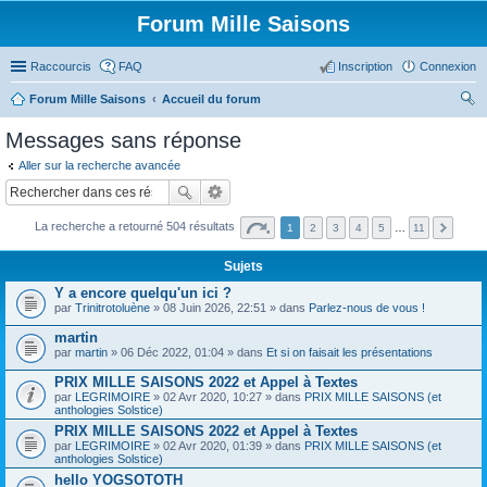
Forum Mille Saisons
Raccourcis
FAQ
Inscription
Connexion
Forum Mille Saisons
Accueil du forum
ec
Messages sans réponse
her
Aller sur la recherche avancée
ch
er
La recherche a retourné 504 résultats
1
2
3
4
5
…
11
Sujets
Y a encore quelqu'un ici ?
par
Trinitrotoluène
» 08 Juin 2026, 22:51 » dans
Parlez-nous de vous !
martin
par
martin
» 06 Déc 2022, 01:04 » dans
Et si on faisait les présentations
PRIX MILLE SAISONS 2022 et Appel à Textes
par
LEGRIMOIRE
» 02 Avr 2020, 10:27 » dans
PRIX MILLE SAISONS (et
anthologies Solstice)
PRIX MILLE SAISONS 2022 et Appel à Textes
par
LEGRIMOIRE
» 02 Avr 2020, 01:39 » dans
PRIX MILLE SAISONS (et
anthologies Solstice)
hello YOGSOTOTH