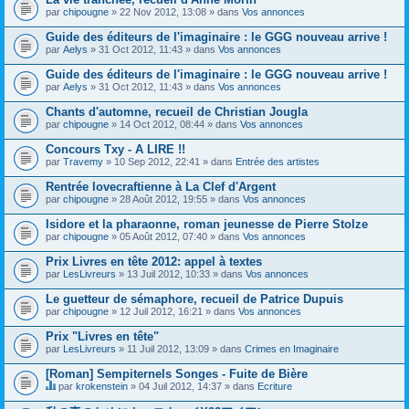
par
chipougne
» 22 Nov 2012, 13:08 » dans
Vos annonces
Guide des éditeurs de l'imaginaire : le GGG nouveau arrive !
par
Aelys
» 31 Oct 2012, 11:43 » dans
Vos annonces
Guide des éditeurs de l'imaginaire : le GGG nouveau arrive !
par
Aelys
» 31 Oct 2012, 11:43 » dans
Vos annonces
Chants d'automne, recueil de Christian Jougla
par
chipougne
» 14 Oct 2012, 08:44 » dans
Vos annonces
Concours Txy - A LIRE !!
par
Travemy
» 10 Sep 2012, 22:41 » dans
Entrée des artistes
Rentrée lovecraftienne à La Clef d'Argent
par
chipougne
» 28 Août 2012, 19:55 » dans
Vos annonces
Isidore et la pharaonne, roman jeunesse de Pierre Stolze
par
chipougne
» 05 Août 2012, 07:40 » dans
Vos annonces
Prix Livres en tête 2012: appel à textes
par
LesLivreurs
» 13 Juil 2012, 10:33 » dans
Vos annonces
Le guetteur de sémaphore, recueil de Patrice Dupuis
par
chipougne
» 12 Juil 2012, 16:21 » dans
Vos annonces
Prix "Livres en tête"
par
LesLivreurs
» 11 Juil 2012, 13:09 » dans
Crimes en Imaginaire
[Roman] Sempiternels Songes - Fuite de Bière
par
krokenstein
» 04 Juil 2012, 14:37 » dans
Ecriture
C
e