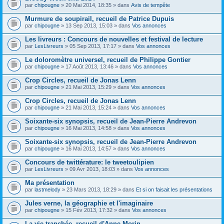
par
chipougne
» 20 Mai 2014, 18:35 » dans
Avis de tempête
Murmure de soupirail, recueil de Patrice Dupuis
par
chipougne
» 13 Sep 2013, 15:03 » dans
Vos annonces
Les livreurs : Concours de nouvelles et festival de lecture
par
LesLivreurs
» 05 Sep 2013, 17:17 » dans
Vos annonces
Le doloromètre universel, recueil de Philippe Gontier
par
chipougne
» 17 Août 2013, 13:46 » dans
Vos annonces
Crop Circles, recueil de Jonas Lenn
par
chipougne
» 21 Mai 2013, 15:29 » dans
Vos annonces
Crop Circles, recueil de Jonas Lenn
par
chipougne
» 21 Mai 2013, 15:24 » dans
Vos annonces
Soixante-six synopsis, recueil de Jean-Pierre Andrevon
par
chipougne
» 16 Mai 2013, 14:58 » dans
Vos annonces
Soixante-six synopsis, recueil de Jean-Pierre Andrevon
par
chipougne
» 16 Mai 2013, 14:57 » dans
Vos annonces
Concours de twittérature: le tweetoulipien
par
LesLivreurs
» 09 Avr 2013, 18:03 » dans
Vos annonces
Ma présentation
par
lastmelody
» 23 Mars 2013, 18:29 » dans
Et si on faisait les présentations
Jules verne, la géographie et l'imaginaire
par
chipougne
» 15 Fév 2013, 17:32 » dans
Vos annonces
La vie tranchée, recueil d'Anne Morin