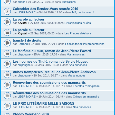
par
enger
» 01 Jan 2017, 15:11 » dans
Illustrations
Calendrier des Rendez-Vous rentrée 2016
par
LEGRIMOIRE
» 06 Mai 2016, 17:06 » dans
MS, cet inconnu !
La parole au lecteur
par
Krystal
» 27 Sep 2015, 00:30 » dans
L'Archipel des Nuées
La parole au lecteur
par
Krystal
» 27 Sep 2015, 00:23 » dans
Les Princes d'Ashora
transfert de droits
par
Ferrand
» 22 Juin 2015, 22:21 » dans
Et si on faisait les présentations
Le fantôme du mur, roman de Jean-Pierre Favard
par
chipougne
» 15 Avr 2015, 17:38 » dans
Vos annonces
Les licornes de Thulé, roman de Sylvie Huguet
par
chipougne
» 24 Mars 2015, 16:44 » dans
Vos annonces
Aubes trompeuses, recueil de Jean-Pierre Andrevon
par
chipougne
» 10 Sep 2014, 10:27 » dans
Vos annonces
Réouverture des soumissions des manuscrits
par
LEGRIMOIRE
» 19 Juin 2014, 06:57 » dans
Facettes d'Imaginaire
Réouverture des soumissions des manuscrits
par
LEGRIMOIRE
» 19 Juin 2014, 06:49 » dans
Crimes en Imaginaire
LE PRIX LITTÉRAIRE MILLE SAISONS
par
LEGRIMOIRE
» 19 Juin 2014, 06:30 » dans
Nos annonces
Bloody Week-end 2014