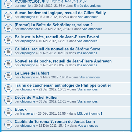
私の妻のためにキャロウェイX22アイアン
s
par
noemie
» 30 Juin 2012, 21:56 » dans
Entrée des artistes
u
j
Aucun fondement logique, recueil de Gilles Bailly
e
par
t
chipougne
» 05 Juin 2012, 19:28 » dans
Vos annonces
c
o
[Promo] La Boîte de Schrödinger, saison 2
n
par
mandesandre
» 23 Mai 2012, 23:47 » dans
Vos annonces
t
i
Belle est la bête, recueil de Jean-Pierre Favard
e
par
chipougne
» 10 Mai 2012, 14:21 » dans
Vos annonces
n
t
Cellules, recueil de nouvelles de Jérôme Sorre
u
n
par
chipougne
» 09 Avr 2012, 16:19 » dans
Vos annonces
s
o
Nouvelles de poche, recueil de Jean-Pierre Andrevon
n
par
chipougne
» 02 Avr 2012, 08:43 » dans
Vos annonces
d
a
Le Livre de la Mort
g
e
par
chipougne
» 09 Mars 2012, 19:30 » dans
Vos annonces
.
Trains de cauchemar, anthologie de Philippe Gontier
par
chipougne
» 22 Jan 2012, 10:31 » dans
Vos annonces
Décès de Michel Rullier
par
chipougne
» 05 Jan 2012, 12:01 » dans
Vos annonces
Ebook
par
lyanaeran
» 23 Déc 2011, 15:55 » dans
MS, cet inconnu !
Captifs de Terroma ?, roman de Jonas Lenn
par
chipougne
» 12 Déc 2011, 15:49 » dans
Vos annonces