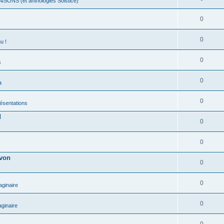
ISONS (et anthologies Solstice)
0
0
u !
0
s
0
a
0
présentations
d
0
0
evon
0
0
aginaire
0
ginaire