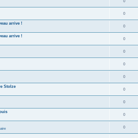
0
0
eau arrive !
0
eau arrive !
0
0
0
0
re Stolze
0
0
puis
0
0
aire