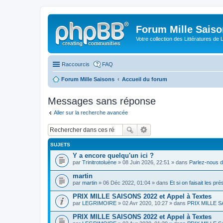
Forum Mille Sais
Votre collection des Littératures de 
Raccourcis
FAQ
Forum Mille Saisons
Accueil du forum
Messages sans réponse
Aller sur la recherche avancée
SUJETS
Y a encore quelqu'un ici ?
par
Trinitrotoluène
» 08 Juin 2026, 22:51 » dans
Parlez-nous d
martin
par
martin
» 06 Déc 2022, 01:04 » dans
Et si on faisait les pr
PRIX MILLE SAISONS 2022 et Appel à Textes
par
LEGRIMOIRE
» 02 Avr 2020, 10:27 » dans
PRIX MILLE SA
PRIX MILLE SAISONS 2022 et Appel à Textes