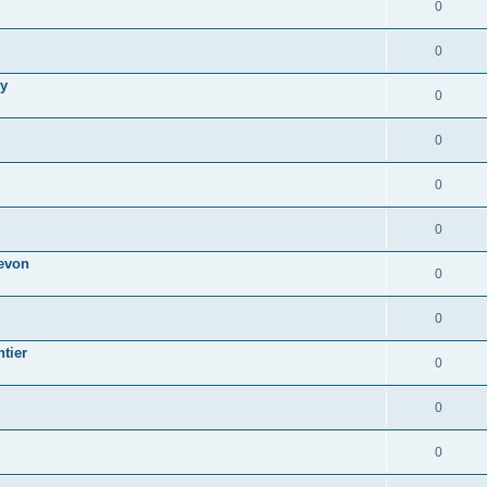
0
0
ly
0
0
0
0
revon
0
0
tier
0
0
0