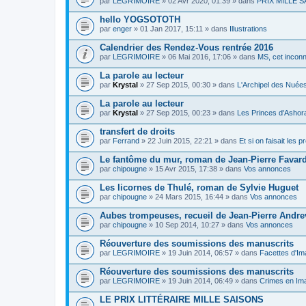
par
LEGRIMOIRE
» 02 Avr 2020, 01:39 » dans
PRIX MILLE SA
hello YOGSOTOTH
par
enger
» 01 Jan 2017, 15:11 » dans
Illustrations
Calendrier des Rendez-Vous rentrée 2016
par
LEGRIMOIRE
» 06 Mai 2016, 17:06 » dans
MS, cet inconn
La parole au lecteur
par
Krystal
» 27 Sep 2015, 00:30 » dans
L'Archipel des Nuée
La parole au lecteur
par
Krystal
» 27 Sep 2015, 00:23 » dans
Les Princes d'Ashor
transfert de droits
par
Ferrand
» 22 Juin 2015, 22:21 » dans
Et si on faisait les 
Le fantôme du mur, roman de Jean-Pierre Favar
par
chipougne
» 15 Avr 2015, 17:38 » dans
Vos annonces
Les licornes de Thulé, roman de Sylvie Huguet
par
chipougne
» 24 Mars 2015, 16:44 » dans
Vos annonces
Aubes trompeuses, recueil de Jean-Pierre Andr
par
chipougne
» 10 Sep 2014, 10:27 » dans
Vos annonces
Réouverture des soumissions des manuscrits
par
LEGRIMOIRE
» 19 Juin 2014, 06:57 » dans
Facettes d'Im
Réouverture des soumissions des manuscrits
par
LEGRIMOIRE
» 19 Juin 2014, 06:49 » dans
Crimes en Ima
LE PRIX LITTÉRAIRE MILLE SAISONS