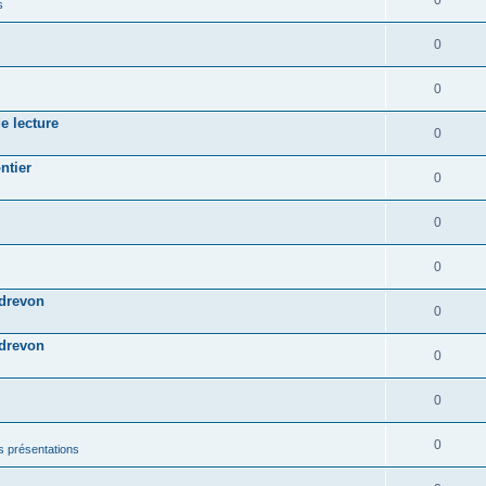
0
s
0
0
e lecture
0
ntier
0
0
0
ndrevon
0
ndrevon
0
0
0
les présentations