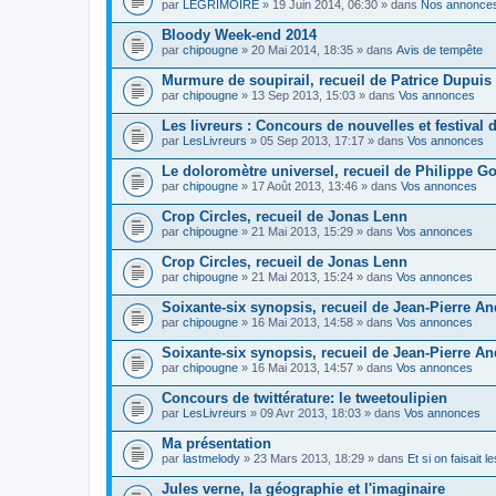
par
LEGRIMOIRE
» 19 Juin 2014, 06:30 » dans
Nos annonce
Bloody Week-end 2014
par
chipougne
» 20 Mai 2014, 18:35 » dans
Avis de tempête
Murmure de soupirail, recueil de Patrice Dupuis
par
chipougne
» 13 Sep 2013, 15:03 » dans
Vos annonces
Les livreurs : Concours de nouvelles et festival d
par
LesLivreurs
» 05 Sep 2013, 17:17 » dans
Vos annonces
Le doloromètre universel, recueil de Philippe Go
par
chipougne
» 17 Août 2013, 13:46 » dans
Vos annonces
Crop Circles, recueil de Jonas Lenn
par
chipougne
» 21 Mai 2013, 15:29 » dans
Vos annonces
Crop Circles, recueil de Jonas Lenn
par
chipougne
» 21 Mai 2013, 15:24 » dans
Vos annonces
Soixante-six synopsis, recueil de Jean-Pierre A
par
chipougne
» 16 Mai 2013, 14:58 » dans
Vos annonces
Soixante-six synopsis, recueil de Jean-Pierre A
par
chipougne
» 16 Mai 2013, 14:57 » dans
Vos annonces
Concours de twittérature: le tweetoulipien
par
LesLivreurs
» 09 Avr 2013, 18:03 » dans
Vos annonces
Ma présentation
par
lastmelody
» 23 Mars 2013, 18:29 » dans
Et si on faisait 
Jules verne, la géographie et l'imaginaire