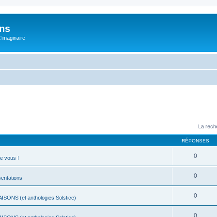
ons
L'imaginaire
La rech
RÉPONSES
0
e vous !
0
ésentations
0
ISONS (et anthologies Solstice)
0