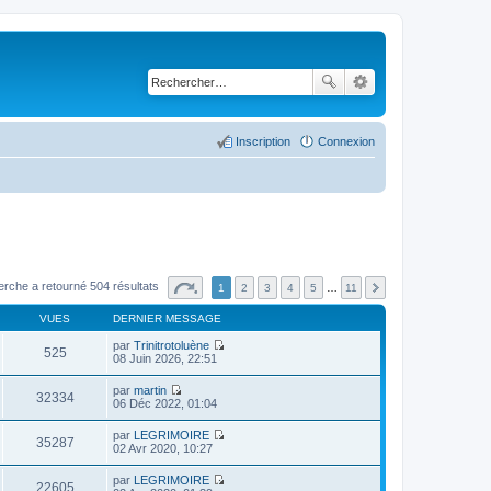
Inscription
Connexion
erche a retourné 504 résultats
1
2
3
4
5
…
11
VUES
DERNIER MESSAGE
par
Trinitrotoluène
525
C
08 Juin 2026, 22:51
o
n
par
martin
s
32334
C
06 Déc 2022, 01:04
u
o
l
n
par
LEGRIMOIRE
t
s
35287
C
02 Avr 2020, 10:27
e
u
o
r
l
n
l
par
LEGRIMOIRE
t
s
22605
e