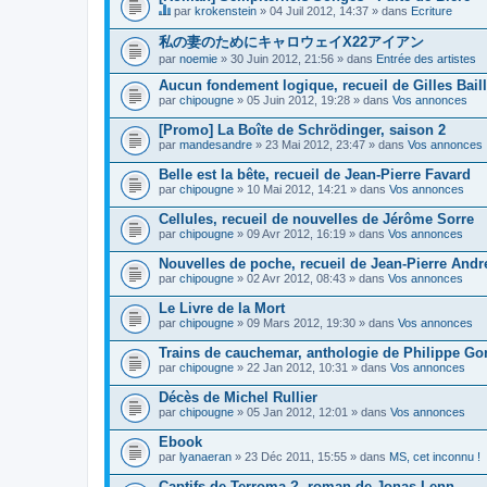
par
krokenstein
» 04 Juil 2012, 14:37 » dans
Ecriture
C
e
私の妻のためにキャロウェイX22アイアン
s
par
noemie
» 30 Juin 2012, 21:56 » dans
Entrée des artistes
u
j
Aucun fondement logique, recueil de Gilles Bail
e
par
t
chipougne
» 05 Juin 2012, 19:28 » dans
Vos annonces
c
o
[Promo] La Boîte de Schrödinger, saison 2
n
par
mandesandre
» 23 Mai 2012, 23:47 » dans
Vos annonces
t
i
Belle est la bête, recueil de Jean-Pierre Favard
e
par
chipougne
» 10 Mai 2012, 14:21 » dans
Vos annonces
n
t
Cellules, recueil de nouvelles de Jérôme Sorre
u
n
par
chipougne
» 09 Avr 2012, 16:19 » dans
Vos annonces
s
o
Nouvelles de poche, recueil de Jean-Pierre And
n
par
chipougne
» 02 Avr 2012, 08:43 » dans
Vos annonces
d
a
Le Livre de la Mort
g
e
par
chipougne
» 09 Mars 2012, 19:30 » dans
Vos annonces
.
Trains de cauchemar, anthologie de Philippe Gon
par
chipougne
» 22 Jan 2012, 10:31 » dans
Vos annonces
Décès de Michel Rullier
par
chipougne
» 05 Jan 2012, 12:01 » dans
Vos annonces
Ebook
par
lyanaeran
» 23 Déc 2011, 15:55 » dans
MS, cet inconnu !
Captifs de Terroma ?, roman de Jonas Lenn