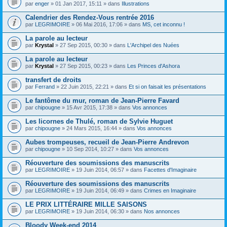
par
enger
» 01 Jan 2017, 15:11 » dans
Illustrations
Calendrier des Rendez-Vous rentrée 2016
par
LEGRIMOIRE
» 06 Mai 2016, 17:06 » dans
MS, cet inconnu !
La parole au lecteur
par
Krystal
» 27 Sep 2015, 00:30 » dans
L'Archipel des Nuées
La parole au lecteur
par
Krystal
» 27 Sep 2015, 00:23 » dans
Les Princes d'Ashora
transfert de droits
par
Ferrand
» 22 Juin 2015, 22:21 » dans
Et si on faisait les présentations
Le fantôme du mur, roman de Jean-Pierre Favard
par
chipougne
» 15 Avr 2015, 17:38 » dans
Vos annonces
Les licornes de Thulé, roman de Sylvie Huguet
par
chipougne
» 24 Mars 2015, 16:44 » dans
Vos annonces
Aubes trompeuses, recueil de Jean-Pierre Andrevon
par
chipougne
» 10 Sep 2014, 10:27 » dans
Vos annonces
Réouverture des soumissions des manuscrits
par
LEGRIMOIRE
» 19 Juin 2014, 06:57 » dans
Facettes d'Imaginaire
Réouverture des soumissions des manuscrits
par
LEGRIMOIRE
» 19 Juin 2014, 06:49 » dans
Crimes en Imaginaire
LE PRIX LITTÉRAIRE MILLE SAISONS
par
LEGRIMOIRE
» 19 Juin 2014, 06:30 » dans
Nos annonces
Bloody Week-end 2014