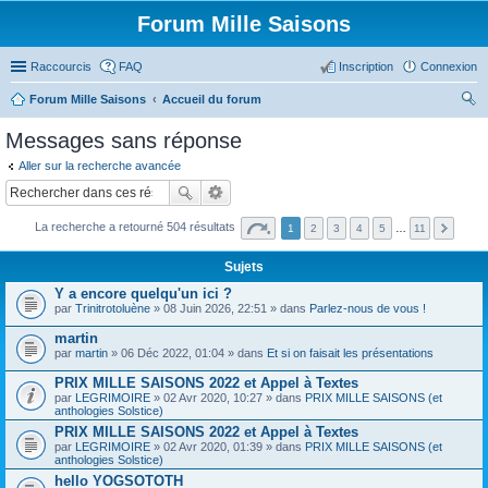
Forum Mille Saisons
Raccourcis
FAQ
Inscription
Connexion
Forum Mille Saisons
Accueil du forum
ec
Messages sans réponse
her
Aller sur la recherche avancée
ch
er
La recherche a retourné 504 résultats
1
2
3
4
5
…
11
Sujets
Y a encore quelqu'un ici ?
par
Trinitrotoluène
» 08 Juin 2026, 22:51 » dans
Parlez-nous de vous !
martin
par
martin
» 06 Déc 2022, 01:04 » dans
Et si on faisait les présentations
PRIX MILLE SAISONS 2022 et Appel à Textes
par
LEGRIMOIRE
» 02 Avr 2020, 10:27 » dans
PRIX MILLE SAISONS (et
anthologies Solstice)
PRIX MILLE SAISONS 2022 et Appel à Textes
par
LEGRIMOIRE
» 02 Avr 2020, 01:39 » dans
PRIX MILLE SAISONS (et
anthologies Solstice)
hello YOGSOTOTH