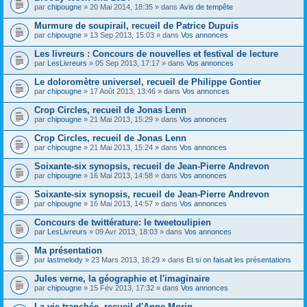
par
chipougne
» 20 Mai 2014, 18:35 » dans
Avis de tempête
Murmure de soupirail, recueil de Patrice Dupuis
par
chipougne
» 13 Sep 2013, 15:03 » dans
Vos annonces
Les livreurs : Concours de nouvelles et festival de lecture
par
LesLivreurs
» 05 Sep 2013, 17:17 » dans
Vos annonces
Le doloromètre universel, recueil de Philippe Gontier
par
chipougne
» 17 Août 2013, 13:46 » dans
Vos annonces
Crop Circles, recueil de Jonas Lenn
par
chipougne
» 21 Mai 2013, 15:29 » dans
Vos annonces
Crop Circles, recueil de Jonas Lenn
par
chipougne
» 21 Mai 2013, 15:24 » dans
Vos annonces
Soixante-six synopsis, recueil de Jean-Pierre Andrevon
par
chipougne
» 16 Mai 2013, 14:58 » dans
Vos annonces
Soixante-six synopsis, recueil de Jean-Pierre Andrevon
par
chipougne
» 16 Mai 2013, 14:57 » dans
Vos annonces
Concours de twittérature: le tweetoulipien
par
LesLivreurs
» 09 Avr 2013, 18:03 » dans
Vos annonces
Ma présentation
par
lastmelody
» 23 Mars 2013, 18:29 » dans
Et si on faisait les présentations
Jules verne, la géographie et l'imaginaire
par
chipougne
» 15 Fév 2013, 17:32 » dans
Vos annonces
La vie tranchée, recueil d'Anne Morin