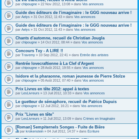
par
chipougne
» 22 Nov 2012, 13:08 » dans
Vos annonces
Guide des éditeurs de l'imaginaire : le GGG nouveau arrive !
par
Aelys
» 31 Oct 2012, 11:43 » dans
Vos annonces
Guide des éditeurs de l'imaginaire : le GGG nouveau arrive !
par
Aelys
» 31 Oct 2012, 11:43 » dans
Vos annonces
Chants d'automne, recueil de Christian Jougla
par
chipougne
» 14 Oct 2012, 08:44 » dans
Vos annonces
Concours Txy - A LIRE !!
par
Travemy
» 10 Sep 2012, 22:41 » dans
Entrée des artistes
Rentrée lovecraftienne à La Clef d'Argent
par
chipougne
» 28 Août 2012, 19:55 » dans
Vos annonces
Isidore et la pharaonne, roman jeunesse de Pierre Stolze
par
chipougne
» 05 Août 2012, 07:40 » dans
Vos annonces
Prix Livres en tête 2012: appel à textes
par
LesLivreurs
» 13 Juil 2012, 10:33 » dans
Vos annonces
Le guetteur de sémaphore, recueil de Patrice Dupuis
par
chipougne
» 12 Juil 2012, 16:21 » dans
Vos annonces
Prix "Livres en tête"
par
LesLivreurs
» 11 Juil 2012, 13:09 » dans
Crimes en Imaginaire
[Roman] Sempiternels Songes - Fuite de Bière
par
krokenstein
» 04 Juil 2012, 14:37 » dans
Ecriture
C
e