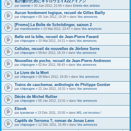
私の妻のためにキャロウェイX22アイアン
s
par
noemie
» 30 Juin 2012, 21:56 » dans
Entrée des artistes
u
j
Aucun fondement logique, recueil de Gilles Bailly
e
par
t
chipougne
» 05 Juin 2012, 19:28 » dans
Vos annonces
c
o
[Promo] La Boîte de Schrödinger, saison 2
n
par
mandesandre
» 23 Mai 2012, 23:47 » dans
Vos annonces
t
i
Belle est la bête, recueil de Jean-Pierre Favard
e
par
chipougne
» 10 Mai 2012, 14:21 » dans
Vos annonces
n
t
Cellules, recueil de nouvelles de Jérôme Sorre
u
n
par
chipougne
» 09 Avr 2012, 16:19 » dans
Vos annonces
s
o
Nouvelles de poche, recueil de Jean-Pierre Andrevon
n
par
chipougne
» 02 Avr 2012, 08:43 » dans
Vos annonces
d
a
Le Livre de la Mort
g
e
par
chipougne
» 09 Mars 2012, 19:30 » dans
Vos annonces
.
Trains de cauchemar, anthologie de Philippe Gontier
par
chipougne
» 22 Jan 2012, 10:31 » dans
Vos annonces
Décès de Michel Rullier
par
chipougne
» 05 Jan 2012, 12:01 » dans
Vos annonces
Ebook
par
lyanaeran
» 23 Déc 2011, 15:55 » dans
MS, cet inconnu !
Captifs de Terroma ?, roman de Jonas Lenn
par
chipougne
» 12 Déc 2011, 15:49 » dans
Vos annonces