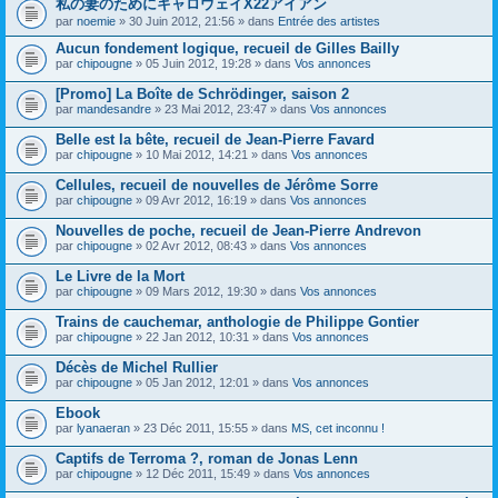
私の妻のためにキャロウェイX22アイアン
s
par
noemie
» 30 Juin 2012, 21:56 » dans
Entrée des artistes
u
j
Aucun fondement logique, recueil de Gilles Bailly
e
par
t
chipougne
» 05 Juin 2012, 19:28 » dans
Vos annonces
c
o
[Promo] La Boîte de Schrödinger, saison 2
n
par
mandesandre
» 23 Mai 2012, 23:47 » dans
Vos annonces
t
i
Belle est la bête, recueil de Jean-Pierre Favard
e
par
chipougne
» 10 Mai 2012, 14:21 » dans
Vos annonces
n
t
Cellules, recueil de nouvelles de Jérôme Sorre
u
n
par
chipougne
» 09 Avr 2012, 16:19 » dans
Vos annonces
s
o
Nouvelles de poche, recueil de Jean-Pierre Andrevon
n
par
chipougne
» 02 Avr 2012, 08:43 » dans
Vos annonces
d
a
Le Livre de la Mort
g
e
par
chipougne
» 09 Mars 2012, 19:30 » dans
Vos annonces
.
Trains de cauchemar, anthologie de Philippe Gontier
par
chipougne
» 22 Jan 2012, 10:31 » dans
Vos annonces
Décès de Michel Rullier
par
chipougne
» 05 Jan 2012, 12:01 » dans
Vos annonces
Ebook
par
lyanaeran
» 23 Déc 2011, 15:55 » dans
MS, cet inconnu !
Captifs de Terroma ?, roman de Jonas Lenn
par
chipougne
» 12 Déc 2011, 15:49 » dans
Vos annonces