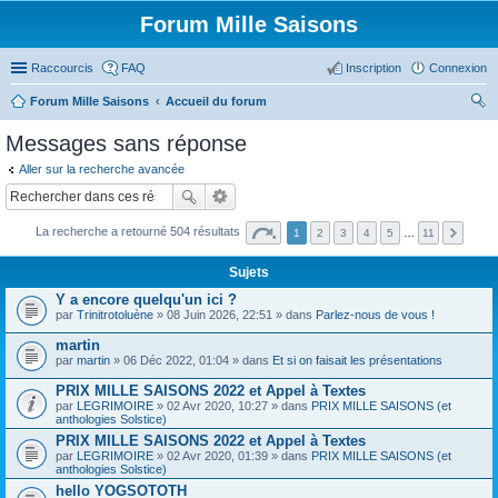
Forum Mille Saisons
Raccourcis
FAQ
Inscription
Connexion
Forum Mille Saisons
Accueil du forum
ec
Messages sans réponse
her
Aller sur la recherche avancée
ch
er
La recherche a retourné 504 résultats
1
2
3
4
5
…
11
Sujets
Y a encore quelqu'un ici ?
par
Trinitrotoluène
» 08 Juin 2026, 22:51 » dans
Parlez-nous de vous !
martin
par
martin
» 06 Déc 2022, 01:04 » dans
Et si on faisait les présentations
PRIX MILLE SAISONS 2022 et Appel à Textes
par
LEGRIMOIRE
» 02 Avr 2020, 10:27 » dans
PRIX MILLE SAISONS (et
anthologies Solstice)
PRIX MILLE SAISONS 2022 et Appel à Textes
par
LEGRIMOIRE
» 02 Avr 2020, 01:39 » dans
PRIX MILLE SAISONS (et
anthologies Solstice)
hello YOGSOTOTH