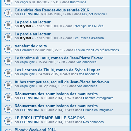
par
enger
» 01 Jan 2017, 15:11 » dans
Illustrations
Calendrier des Rendez-Vous rentrée 2016
par
LEGRIMOIRE
» 06 Mai 2016, 17:06 » dans
MS, cet inconnu !
La parole au lecteur
par
Krystal
» 27 Sep 2015, 00:30 » dans
L'Archipel des Nuées
La parole au lecteur
par
Krystal
» 27 Sep 2015, 00:23 » dans
Les Princes d'Ashora
transfert de droits
par
Ferrand
» 22 Juin 2015, 22:21 » dans
Et si on faisait les présentations
Le fantôme du mur, roman de Jean-Pierre Favard
par
chipougne
» 15 Avr 2015, 17:38 » dans
Vos annonces
Les licornes de Thulé, roman de Sylvie Huguet
par
chipougne
» 24 Mars 2015, 16:44 » dans
Vos annonces
Aubes trompeuses, recueil de Jean-Pierre Andrevon
par
chipougne
» 10 Sep 2014, 10:27 » dans
Vos annonces
Réouverture des soumissions des manuscrits
par
LEGRIMOIRE
» 19 Juin 2014, 06:57 » dans
Facettes d'Imaginaire
Réouverture des soumissions des manuscrits
par
LEGRIMOIRE
» 19 Juin 2014, 06:49 » dans
Crimes en Imaginaire
LE PRIX LITTÉRAIRE MILLE SAISONS
par
LEGRIMOIRE
» 19 Juin 2014, 06:30 » dans
Nos annonces
Bloody Week-end 2014