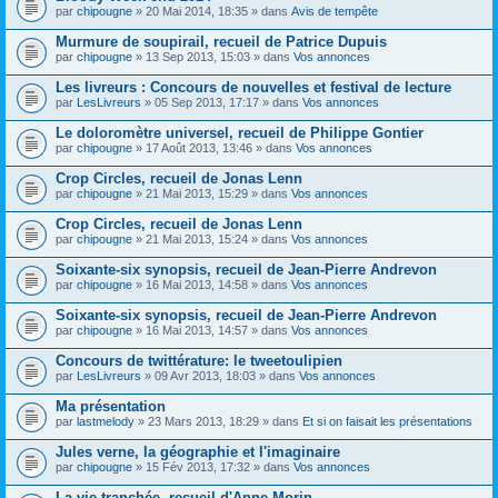
par
chipougne
» 20 Mai 2014, 18:35 » dans
Avis de tempête
Murmure de soupirail, recueil de Patrice Dupuis
par
chipougne
» 13 Sep 2013, 15:03 » dans
Vos annonces
Les livreurs : Concours de nouvelles et festival de lecture
par
LesLivreurs
» 05 Sep 2013, 17:17 » dans
Vos annonces
Le doloromètre universel, recueil de Philippe Gontier
par
chipougne
» 17 Août 2013, 13:46 » dans
Vos annonces
Crop Circles, recueil de Jonas Lenn
par
chipougne
» 21 Mai 2013, 15:29 » dans
Vos annonces
Crop Circles, recueil de Jonas Lenn
par
chipougne
» 21 Mai 2013, 15:24 » dans
Vos annonces
Soixante-six synopsis, recueil de Jean-Pierre Andrevon
par
chipougne
» 16 Mai 2013, 14:58 » dans
Vos annonces
Soixante-six synopsis, recueil de Jean-Pierre Andrevon
par
chipougne
» 16 Mai 2013, 14:57 » dans
Vos annonces
Concours de twittérature: le tweetoulipien
par
LesLivreurs
» 09 Avr 2013, 18:03 » dans
Vos annonces
Ma présentation
par
lastmelody
» 23 Mars 2013, 18:29 » dans
Et si on faisait les présentations
Jules verne, la géographie et l'imaginaire
par
chipougne
» 15 Fév 2013, 17:32 » dans
Vos annonces
La vie tranchée, recueil d'Anne Morin