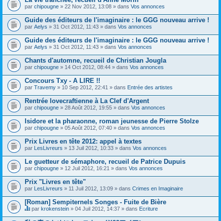
par
chipougne
» 22 Nov 2012, 13:08 » dans
Vos annonces
Guide des éditeurs de l'imaginaire : le GGG nouveau arrive !
par
Aelys
» 31 Oct 2012, 11:43 » dans
Vos annonces
Guide des éditeurs de l'imaginaire : le GGG nouveau arrive !
par
Aelys
» 31 Oct 2012, 11:43 » dans
Vos annonces
Chants d'automne, recueil de Christian Jougla
par
chipougne
» 14 Oct 2012, 08:44 » dans
Vos annonces
Concours Txy - A LIRE !!
par
Travemy
» 10 Sep 2012, 22:41 » dans
Entrée des artistes
Rentrée lovecraftienne à La Clef d'Argent
par
chipougne
» 28 Août 2012, 19:55 » dans
Vos annonces
Isidore et la pharaonne, roman jeunesse de Pierre Stolze
par
chipougne
» 05 Août 2012, 07:40 » dans
Vos annonces
Prix Livres en tête 2012: appel à textes
par
LesLivreurs
» 13 Juil 2012, 10:33 » dans
Vos annonces
Le guetteur de sémaphore, recueil de Patrice Dupuis
par
chipougne
» 12 Juil 2012, 16:21 » dans
Vos annonces
Prix "Livres en tête"
par
LesLivreurs
» 11 Juil 2012, 13:09 » dans
Crimes en Imaginaire
[Roman] Sempiternels Songes - Fuite de Bière
par
krokenstein
» 04 Juil 2012, 14:37 » dans
Ecriture
C
e