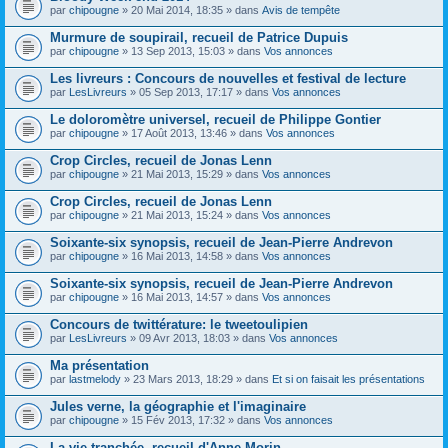
par
chipougne
» 20 Mai 2014, 18:35 » dans
Avis de tempête
Murmure de soupirail, recueil de Patrice Dupuis
par
chipougne
» 13 Sep 2013, 15:03 » dans
Vos annonces
Les livreurs : Concours de nouvelles et festival de lecture
par
LesLivreurs
» 05 Sep 2013, 17:17 » dans
Vos annonces
Le doloromètre universel, recueil de Philippe Gontier
par
chipougne
» 17 Août 2013, 13:46 » dans
Vos annonces
Crop Circles, recueil de Jonas Lenn
par
chipougne
» 21 Mai 2013, 15:29 » dans
Vos annonces
Crop Circles, recueil de Jonas Lenn
par
chipougne
» 21 Mai 2013, 15:24 » dans
Vos annonces
Soixante-six synopsis, recueil de Jean-Pierre Andrevon
par
chipougne
» 16 Mai 2013, 14:58 » dans
Vos annonces
Soixante-six synopsis, recueil de Jean-Pierre Andrevon
par
chipougne
» 16 Mai 2013, 14:57 » dans
Vos annonces
Concours de twittérature: le tweetoulipien
par
LesLivreurs
» 09 Avr 2013, 18:03 » dans
Vos annonces
Ma présentation
par
lastmelody
» 23 Mars 2013, 18:29 » dans
Et si on faisait les présentations
Jules verne, la géographie et l'imaginaire
par
chipougne
» 15 Fév 2013, 17:32 » dans
Vos annonces
La vie tranchée, recueil d'Anne Morin