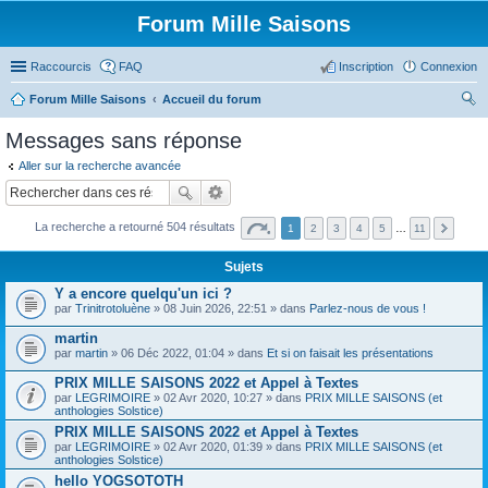
Forum Mille Saisons
Raccourcis
FAQ
Inscription
Connexion
Forum Mille Saisons
Accueil du forum
ec
Messages sans réponse
her
Aller sur la recherche avancée
ch
er
La recherche a retourné 504 résultats
1
2
3
4
5
…
11
Sujets
Y a encore quelqu'un ici ?
par
Trinitrotoluène
» 08 Juin 2026, 22:51 » dans
Parlez-nous de vous !
martin
par
martin
» 06 Déc 2022, 01:04 » dans
Et si on faisait les présentations
PRIX MILLE SAISONS 2022 et Appel à Textes
par
LEGRIMOIRE
» 02 Avr 2020, 10:27 » dans
PRIX MILLE SAISONS (et
anthologies Solstice)
PRIX MILLE SAISONS 2022 et Appel à Textes
par
LEGRIMOIRE
» 02 Avr 2020, 01:39 » dans
PRIX MILLE SAISONS (et
anthologies Solstice)
hello YOGSOTOTH