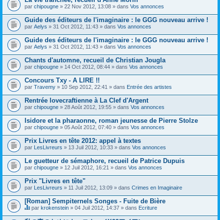
par
chipougne
» 22 Nov 2012, 13:08 » dans
Vos annonces
Guide des éditeurs de l'imaginaire : le GGG nouveau arrive !
par
Aelys
» 31 Oct 2012, 11:43 » dans
Vos annonces
Guide des éditeurs de l'imaginaire : le GGG nouveau arrive !
par
Aelys
» 31 Oct 2012, 11:43 » dans
Vos annonces
Chants d'automne, recueil de Christian Jougla
par
chipougne
» 14 Oct 2012, 08:44 » dans
Vos annonces
Concours Txy - A LIRE !!
par
Travemy
» 10 Sep 2012, 22:41 » dans
Entrée des artistes
Rentrée lovecraftienne à La Clef d'Argent
par
chipougne
» 28 Août 2012, 19:55 » dans
Vos annonces
Isidore et la pharaonne, roman jeunesse de Pierre Stolze
par
chipougne
» 05 Août 2012, 07:40 » dans
Vos annonces
Prix Livres en tête 2012: appel à textes
par
LesLivreurs
» 13 Juil 2012, 10:33 » dans
Vos annonces
Le guetteur de sémaphore, recueil de Patrice Dupuis
par
chipougne
» 12 Juil 2012, 16:21 » dans
Vos annonces
Prix "Livres en tête"
par
LesLivreurs
» 11 Juil 2012, 13:09 » dans
Crimes en Imaginaire
[Roman] Sempiternels Songes - Fuite de Bière
par
krokenstein
» 04 Juil 2012, 14:37 » dans
Ecriture
C
e