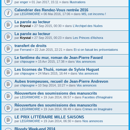
par
enger
» 01 Jan 2017, 15:11 » dans
Illustrations
Calendrier des Rendez-Vous rentrée 2016
par
LEGRIMOIRE
» 06 Mai 2016, 17:06 » dans
MS, cet inconnu !
La parole au lecteur
par
Krystal
» 27 Sep 2015, 00:30 » dans
L'Archipel des Nuées
La parole au lecteur
par
Krystal
» 27 Sep 2015, 00:23 » dans
Les Princes d'Ashora
transfert de droits
par
Ferrand
» 22 Juin 2015, 22:21 » dans
Et si on faisait les présentations
Le fantôme du mur, roman de Jean-Pierre Favard
par
chipougne
» 15 Avr 2015, 17:38 » dans
Vos annonces
Les licornes de Thulé, roman de Sylvie Huguet
par
chipougne
» 24 Mars 2015, 16:44 » dans
Vos annonces
Aubes trompeuses, recueil de Jean-Pierre Andrevon
par
chipougne
» 10 Sep 2014, 10:27 » dans
Vos annonces
Réouverture des soumissions des manuscrits
par
LEGRIMOIRE
» 19 Juin 2014, 06:57 » dans
Facettes d'Imaginaire
Réouverture des soumissions des manuscrits
par
LEGRIMOIRE
» 19 Juin 2014, 06:49 » dans
Crimes en Imaginaire
LE PRIX LITTÉRAIRE MILLE SAISONS
par
LEGRIMOIRE
» 19 Juin 2014, 06:30 » dans
Nos annonces
Bloody Week-end 2014