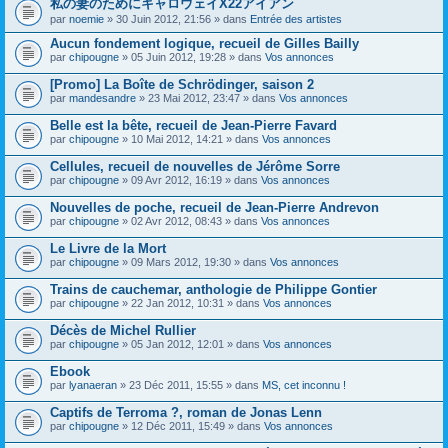
私の妻のためにキャロウェイX22アイアン
s
par
noemie
» 30 Juin 2012, 21:56 » dans
Entrée des artistes
u
j
Aucun fondement logique, recueil de Gilles Bailly
e
par
t
chipougne
» 05 Juin 2012, 19:28 » dans
Vos annonces
c
o
[Promo] La Boîte de Schrödinger, saison 2
n
par
mandesandre
» 23 Mai 2012, 23:47 » dans
Vos annonces
t
i
Belle est la bête, recueil de Jean-Pierre Favard
e
par
chipougne
» 10 Mai 2012, 14:21 » dans
Vos annonces
n
t
Cellules, recueil de nouvelles de Jérôme Sorre
u
n
par
chipougne
» 09 Avr 2012, 16:19 » dans
Vos annonces
s
o
Nouvelles de poche, recueil de Jean-Pierre Andrevon
n
par
chipougne
» 02 Avr 2012, 08:43 » dans
Vos annonces
d
a
Le Livre de la Mort
g
e
par
chipougne
» 09 Mars 2012, 19:30 » dans
Vos annonces
.
Trains de cauchemar, anthologie de Philippe Gontier
par
chipougne
» 22 Jan 2012, 10:31 » dans
Vos annonces
Décès de Michel Rullier
par
chipougne
» 05 Jan 2012, 12:01 » dans
Vos annonces
Ebook
par
lyanaeran
» 23 Déc 2011, 15:55 » dans
MS, cet inconnu !
Captifs de Terroma ?, roman de Jonas Lenn
par
chipougne
» 12 Déc 2011, 15:49 » dans
Vos annonces