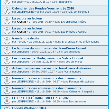
par
enger
» 01 Jan 2017, 15:11 » dans
Illustrations
Calendrier des Rendez-Vous rentrée 2016
par
LEGRIMOIRE
» 06 Mai 2016, 17:06 » dans
MS, cet inconnu !
La parole au lecteur
par
Krystal
» 27 Sep 2015, 00:30 » dans
L'Archipel des Nuées
La parole au lecteur
par
Krystal
» 27 Sep 2015, 00:23 » dans
Les Princes d'Ashora
transfert de droits
par
Ferrand
» 22 Juin 2015, 22:21 » dans
Et si on faisait les présentations
Le fantôme du mur, roman de Jean-Pierre Favard
par
chipougne
» 15 Avr 2015, 17:38 » dans
Vos annonces
Les licornes de Thulé, roman de Sylvie Huguet
par
chipougne
» 24 Mars 2015, 16:44 » dans
Vos annonces
Aubes trompeuses, recueil de Jean-Pierre Andrevon
par
chipougne
» 10 Sep 2014, 10:27 » dans
Vos annonces
Réouverture des soumissions des manuscrits
par
LEGRIMOIRE
» 19 Juin 2014, 06:57 » dans
Facettes d'Imaginaire
Réouverture des soumissions des manuscrits
par
LEGRIMOIRE
» 19 Juin 2014, 06:49 » dans
Crimes en Imaginaire
LE PRIX LITTÉRAIRE MILLE SAISONS
par
LEGRIMOIRE
» 19 Juin 2014, 06:30 » dans
Nos annonces
Bloody Week-end 2014