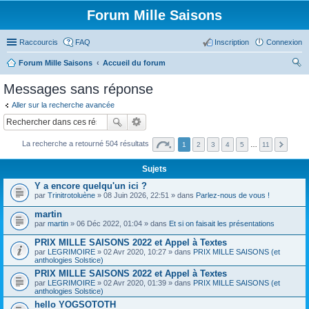
Forum Mille Saisons
Raccourcis
FAQ
Inscription
Connexion
Forum Mille Saisons
Accueil du forum
ec
Messages sans réponse
her
Aller sur la recherche avancée
ch
er
La recherche a retourné 504 résultats
1
2
3
4
5
…
11
Sujets
Y a encore quelqu'un ici ?
par
Trinitrotoluène
» 08 Juin 2026, 22:51 » dans
Parlez-nous de vous !
martin
par
martin
» 06 Déc 2022, 01:04 » dans
Et si on faisait les présentations
PRIX MILLE SAISONS 2022 et Appel à Textes
par
LEGRIMOIRE
» 02 Avr 2020, 10:27 » dans
PRIX MILLE SAISONS (et
anthologies Solstice)
PRIX MILLE SAISONS 2022 et Appel à Textes
par
LEGRIMOIRE
» 02 Avr 2020, 01:39 » dans
PRIX MILLE SAISONS (et
anthologies Solstice)
hello YOGSOTOTH