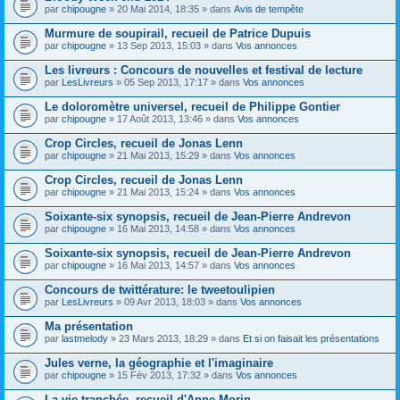
par
chipougne
» 20 Mai 2014, 18:35 » dans
Avis de tempête
Murmure de soupirail, recueil de Patrice Dupuis
par
chipougne
» 13 Sep 2013, 15:03 » dans
Vos annonces
Les livreurs : Concours de nouvelles et festival de lecture
par
LesLivreurs
» 05 Sep 2013, 17:17 » dans
Vos annonces
Le doloromètre universel, recueil de Philippe Gontier
par
chipougne
» 17 Août 2013, 13:46 » dans
Vos annonces
Crop Circles, recueil de Jonas Lenn
par
chipougne
» 21 Mai 2013, 15:29 » dans
Vos annonces
Crop Circles, recueil de Jonas Lenn
par
chipougne
» 21 Mai 2013, 15:24 » dans
Vos annonces
Soixante-six synopsis, recueil de Jean-Pierre Andrevon
par
chipougne
» 16 Mai 2013, 14:58 » dans
Vos annonces
Soixante-six synopsis, recueil de Jean-Pierre Andrevon
par
chipougne
» 16 Mai 2013, 14:57 » dans
Vos annonces
Concours de twittérature: le tweetoulipien
par
LesLivreurs
» 09 Avr 2013, 18:03 » dans
Vos annonces
Ma présentation
par
lastmelody
» 23 Mars 2013, 18:29 » dans
Et si on faisait les présentations
Jules verne, la géographie et l'imaginaire
par
chipougne
» 15 Fév 2013, 17:32 » dans
Vos annonces
La vie tranchée, recueil d'Anne Morin