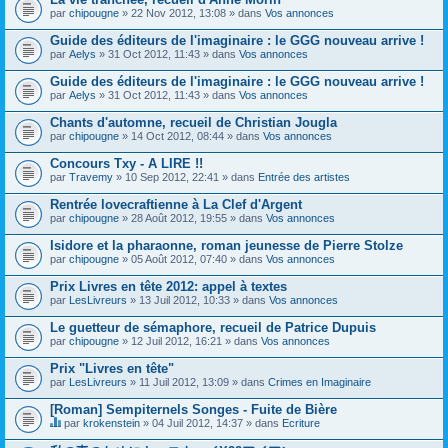
par
chipougne
» 22 Nov 2012, 13:08 » dans
Vos annonces
Guide des éditeurs de l'imaginaire : le GGG nouveau arrive !
par
Aelys
» 31 Oct 2012, 11:43 » dans
Vos annonces
Guide des éditeurs de l'imaginaire : le GGG nouveau arrive !
par
Aelys
» 31 Oct 2012, 11:43 » dans
Vos annonces
Chants d'automne, recueil de Christian Jougla
par
chipougne
» 14 Oct 2012, 08:44 » dans
Vos annonces
Concours Txy - A LIRE !!
par
Travemy
» 10 Sep 2012, 22:41 » dans
Entrée des artistes
Rentrée lovecraftienne à La Clef d'Argent
par
chipougne
» 28 Août 2012, 19:55 » dans
Vos annonces
Isidore et la pharaonne, roman jeunesse de Pierre Stolze
par
chipougne
» 05 Août 2012, 07:40 » dans
Vos annonces
Prix Livres en tête 2012: appel à textes
par
LesLivreurs
» 13 Juil 2012, 10:33 » dans
Vos annonces
Le guetteur de sémaphore, recueil de Patrice Dupuis
par
chipougne
» 12 Juil 2012, 16:21 » dans
Vos annonces
Prix "Livres en tête"
par
LesLivreurs
» 11 Juil 2012, 13:09 » dans
Crimes en Imaginaire
[Roman] Sempiternels Songes - Fuite de Bière
par
krokenstein
» 04 Juil 2012, 14:37 » dans
Ecriture
C
e