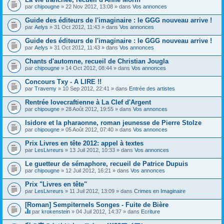
par
chipougne
» 22 Nov 2012, 13:08 » dans
Vos annonces
Guide des éditeurs de l'imaginaire : le GGG nouveau arrive !
par
Aelys
» 31 Oct 2012, 11:43 » dans
Vos annonces
Guide des éditeurs de l'imaginaire : le GGG nouveau arrive !
par
Aelys
» 31 Oct 2012, 11:43 » dans
Vos annonces
Chants d'automne, recueil de Christian Jougla
par
chipougne
» 14 Oct 2012, 08:44 » dans
Vos annonces
Concours Txy - A LIRE !!
par
Travemy
» 10 Sep 2012, 22:41 » dans
Entrée des artistes
Rentrée lovecraftienne à La Clef d'Argent
par
chipougne
» 28 Août 2012, 19:55 » dans
Vos annonces
Isidore et la pharaonne, roman jeunesse de Pierre Stolze
par
chipougne
» 05 Août 2012, 07:40 » dans
Vos annonces
Prix Livres en tête 2012: appel à textes
par
LesLivreurs
» 13 Juil 2012, 10:33 » dans
Vos annonces
Le guetteur de sémaphore, recueil de Patrice Dupuis
par
chipougne
» 12 Juil 2012, 16:21 » dans
Vos annonces
Prix "Livres en tête"
par
LesLivreurs
» 11 Juil 2012, 13:09 » dans
Crimes en Imaginaire
[Roman] Sempiternels Songes - Fuite de Bière
par
krokenstein
» 04 Juil 2012, 14:37 » dans
Ecriture
C
e