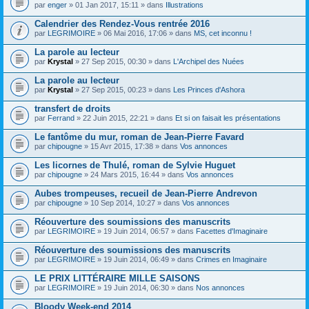
par
enger
» 01 Jan 2017, 15:11 » dans
Illustrations
Calendrier des Rendez-Vous rentrée 2016
par
LEGRIMOIRE
» 06 Mai 2016, 17:06 » dans
MS, cet inconnu !
La parole au lecteur
par
Krystal
» 27 Sep 2015, 00:30 » dans
L'Archipel des Nuées
La parole au lecteur
par
Krystal
» 27 Sep 2015, 00:23 » dans
Les Princes d'Ashora
transfert de droits
par
Ferrand
» 22 Juin 2015, 22:21 » dans
Et si on faisait les présentations
Le fantôme du mur, roman de Jean-Pierre Favard
par
chipougne
» 15 Avr 2015, 17:38 » dans
Vos annonces
Les licornes de Thulé, roman de Sylvie Huguet
par
chipougne
» 24 Mars 2015, 16:44 » dans
Vos annonces
Aubes trompeuses, recueil de Jean-Pierre Andrevon
par
chipougne
» 10 Sep 2014, 10:27 » dans
Vos annonces
Réouverture des soumissions des manuscrits
par
LEGRIMOIRE
» 19 Juin 2014, 06:57 » dans
Facettes d'Imaginaire
Réouverture des soumissions des manuscrits
par
LEGRIMOIRE
» 19 Juin 2014, 06:49 » dans
Crimes en Imaginaire
LE PRIX LITTÉRAIRE MILLE SAISONS
par
LEGRIMOIRE
» 19 Juin 2014, 06:30 » dans
Nos annonces
Bloody Week-end 2014