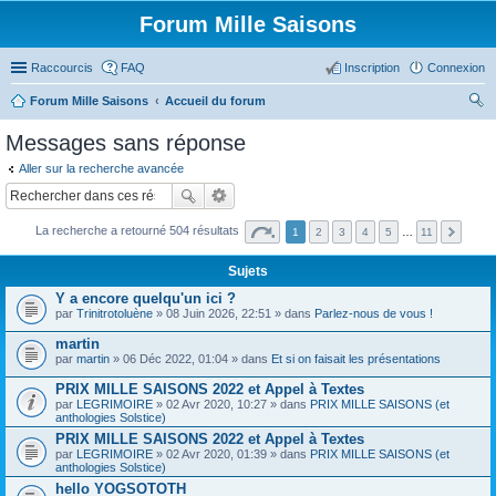
Forum Mille Saisons
Raccourcis
FAQ
Inscription
Connexion
Forum Mille Saisons
Accueil du forum
ec
Messages sans réponse
her
Aller sur la recherche avancée
ch
er
La recherche a retourné 504 résultats
1
2
3
4
5
…
11
Sujets
Y a encore quelqu'un ici ?
par
Trinitrotoluène
» 08 Juin 2026, 22:51 » dans
Parlez-nous de vous !
martin
par
martin
» 06 Déc 2022, 01:04 » dans
Et si on faisait les présentations
PRIX MILLE SAISONS 2022 et Appel à Textes
par
LEGRIMOIRE
» 02 Avr 2020, 10:27 » dans
PRIX MILLE SAISONS (et
anthologies Solstice)
PRIX MILLE SAISONS 2022 et Appel à Textes
par
LEGRIMOIRE
» 02 Avr 2020, 01:39 » dans
PRIX MILLE SAISONS (et
anthologies Solstice)
hello YOGSOTOTH