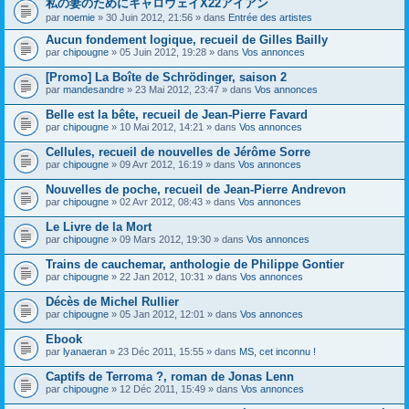
私の妻のためにキャロウェイX22アイアン
s
par
noemie
» 30 Juin 2012, 21:56 » dans
Entrée des artistes
u
j
Aucun fondement logique, recueil de Gilles Bailly
e
par
t
chipougne
» 05 Juin 2012, 19:28 » dans
Vos annonces
c
o
[Promo] La Boîte de Schrödinger, saison 2
n
par
mandesandre
» 23 Mai 2012, 23:47 » dans
Vos annonces
t
i
Belle est la bête, recueil de Jean-Pierre Favard
e
par
chipougne
» 10 Mai 2012, 14:21 » dans
Vos annonces
n
t
Cellules, recueil de nouvelles de Jérôme Sorre
u
n
par
chipougne
» 09 Avr 2012, 16:19 » dans
Vos annonces
s
o
Nouvelles de poche, recueil de Jean-Pierre Andrevon
n
par
chipougne
» 02 Avr 2012, 08:43 » dans
Vos annonces
d
a
Le Livre de la Mort
g
e
par
chipougne
» 09 Mars 2012, 19:30 » dans
Vos annonces
.
Trains de cauchemar, anthologie de Philippe Gontier
par
chipougne
» 22 Jan 2012, 10:31 » dans
Vos annonces
Décès de Michel Rullier
par
chipougne
» 05 Jan 2012, 12:01 » dans
Vos annonces
Ebook
par
lyanaeran
» 23 Déc 2011, 15:55 » dans
MS, cet inconnu !
Captifs de Terroma ?, roman de Jonas Lenn
par
chipougne
» 12 Déc 2011, 15:49 » dans
Vos annonces