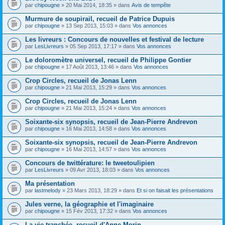
par
chipougne
» 20 Mai 2014, 18:35 » dans
Avis de tempête
Murmure de soupirail, recueil de Patrice Dupuis
par
chipougne
» 13 Sep 2013, 15:03 » dans
Vos annonces
Les livreurs : Concours de nouvelles et festival de lecture
par
LesLivreurs
» 05 Sep 2013, 17:17 » dans
Vos annonces
Le doloromètre universel, recueil de Philippe Gontier
par
chipougne
» 17 Août 2013, 13:46 » dans
Vos annonces
Crop Circles, recueil de Jonas Lenn
par
chipougne
» 21 Mai 2013, 15:29 » dans
Vos annonces
Crop Circles, recueil de Jonas Lenn
par
chipougne
» 21 Mai 2013, 15:24 » dans
Vos annonces
Soixante-six synopsis, recueil de Jean-Pierre Andrevon
par
chipougne
» 16 Mai 2013, 14:58 » dans
Vos annonces
Soixante-six synopsis, recueil de Jean-Pierre Andrevon
par
chipougne
» 16 Mai 2013, 14:57 » dans
Vos annonces
Concours de twittérature: le tweetoulipien
par
LesLivreurs
» 09 Avr 2013, 18:03 » dans
Vos annonces
Ma présentation
par
lastmelody
» 23 Mars 2013, 18:29 » dans
Et si on faisait les présentations
Jules verne, la géographie et l'imaginaire
par
chipougne
» 15 Fév 2013, 17:32 » dans
Vos annonces
La vie tranchée, recueil d'Anne Morin