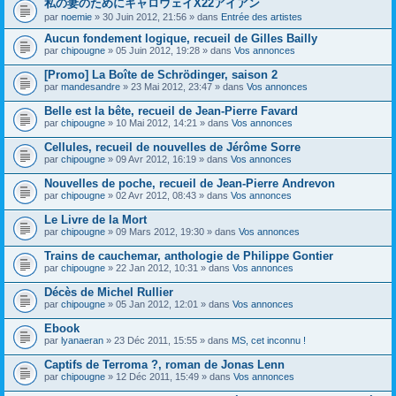
私の妻のためにキャロウェイX22アイアン
s
par
noemie
» 30 Juin 2012, 21:56 » dans
Entrée des artistes
u
j
Aucun fondement logique, recueil de Gilles Bailly
e
par
t
chipougne
» 05 Juin 2012, 19:28 » dans
Vos annonces
c
o
[Promo] La Boîte de Schrödinger, saison 2
n
par
mandesandre
» 23 Mai 2012, 23:47 » dans
Vos annonces
t
i
Belle est la bête, recueil de Jean-Pierre Favard
e
par
chipougne
» 10 Mai 2012, 14:21 » dans
Vos annonces
n
t
Cellules, recueil de nouvelles de Jérôme Sorre
u
n
par
chipougne
» 09 Avr 2012, 16:19 » dans
Vos annonces
s
o
Nouvelles de poche, recueil de Jean-Pierre Andrevon
n
par
chipougne
» 02 Avr 2012, 08:43 » dans
Vos annonces
d
a
Le Livre de la Mort
g
e
par
chipougne
» 09 Mars 2012, 19:30 » dans
Vos annonces
.
Trains de cauchemar, anthologie de Philippe Gontier
par
chipougne
» 22 Jan 2012, 10:31 » dans
Vos annonces
Décès de Michel Rullier
par
chipougne
» 05 Jan 2012, 12:01 » dans
Vos annonces
Ebook
par
lyanaeran
» 23 Déc 2011, 15:55 » dans
MS, cet inconnu !
Captifs de Terroma ?, roman de Jonas Lenn
par
chipougne
» 12 Déc 2011, 15:49 » dans
Vos annonces