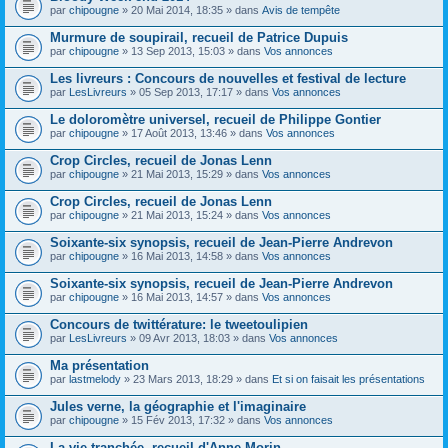
par
chipougne
» 20 Mai 2014, 18:35 » dans
Avis de tempête
Murmure de soupirail, recueil de Patrice Dupuis
par
chipougne
» 13 Sep 2013, 15:03 » dans
Vos annonces
Les livreurs : Concours de nouvelles et festival de lecture
par
LesLivreurs
» 05 Sep 2013, 17:17 » dans
Vos annonces
Le doloromètre universel, recueil de Philippe Gontier
par
chipougne
» 17 Août 2013, 13:46 » dans
Vos annonces
Crop Circles, recueil de Jonas Lenn
par
chipougne
» 21 Mai 2013, 15:29 » dans
Vos annonces
Crop Circles, recueil de Jonas Lenn
par
chipougne
» 21 Mai 2013, 15:24 » dans
Vos annonces
Soixante-six synopsis, recueil de Jean-Pierre Andrevon
par
chipougne
» 16 Mai 2013, 14:58 » dans
Vos annonces
Soixante-six synopsis, recueil de Jean-Pierre Andrevon
par
chipougne
» 16 Mai 2013, 14:57 » dans
Vos annonces
Concours de twittérature: le tweetoulipien
par
LesLivreurs
» 09 Avr 2013, 18:03 » dans
Vos annonces
Ma présentation
par
lastmelody
» 23 Mars 2013, 18:29 » dans
Et si on faisait les présentations
Jules verne, la géographie et l'imaginaire
par
chipougne
» 15 Fév 2013, 17:32 » dans
Vos annonces
La vie tranchée, recueil d'Anne Morin