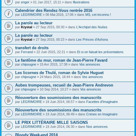
par
enger
» 01 Jan 2017, 15:11 » dans
Illustrations
Calendrier des Rendez-Vous rentrée 2016
par
LEGRIMOIRE
» 06 Mai 2016, 17:06 » dans
MS, cet inconnu !
La parole au lecteur
par
Krystal
» 27 Sep 2015, 00:30 » dans
L'Archipel des Nuées
La parole au lecteur
par
Krystal
» 27 Sep 2015, 00:23 » dans
Les Princes d'Ashora
transfert de droits
par
Ferrand
» 22 Juin 2015, 22:21 » dans
Et si on faisait les présentations
Le fantôme du mur, roman de Jean-Pierre Favard
par
chipougne
» 15 Avr 2015, 17:38 » dans
Vos annonces
Les licornes de Thulé, roman de Sylvie Huguet
par
chipougne
» 24 Mars 2015, 16:44 » dans
Vos annonces
Aubes trompeuses, recueil de Jean-Pierre Andrevon
par
chipougne
» 10 Sep 2014, 10:27 » dans
Vos annonces
Réouverture des soumissions des manuscrits
par
LEGRIMOIRE
» 19 Juin 2014, 06:57 » dans
Facettes d'Imaginaire
Réouverture des soumissions des manuscrits
par
LEGRIMOIRE
» 19 Juin 2014, 06:49 » dans
Crimes en Imaginaire
LE PRIX LITTÉRAIRE MILLE SAISONS
par
LEGRIMOIRE
» 19 Juin 2014, 06:30 » dans
Nos annonces
Bloody Week-end 2014