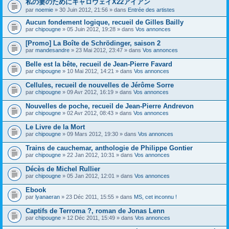
私の妻のためにキャロウェイX22アイアン
s
par
noemie
» 30 Juin 2012, 21:56 » dans
Entrée des artistes
u
j
Aucun fondement logique, recueil de Gilles Bailly
e
par
t
chipougne
» 05 Juin 2012, 19:28 » dans
Vos annonces
c
o
[Promo] La Boîte de Schrödinger, saison 2
n
par
mandesandre
» 23 Mai 2012, 23:47 » dans
Vos annonces
t
i
Belle est la bête, recueil de Jean-Pierre Favard
e
par
chipougne
» 10 Mai 2012, 14:21 » dans
Vos annonces
n
t
Cellules, recueil de nouvelles de Jérôme Sorre
u
n
par
chipougne
» 09 Avr 2012, 16:19 » dans
Vos annonces
s
o
Nouvelles de poche, recueil de Jean-Pierre Andrevon
n
par
chipougne
» 02 Avr 2012, 08:43 » dans
Vos annonces
d
a
Le Livre de la Mort
g
e
par
chipougne
» 09 Mars 2012, 19:30 » dans
Vos annonces
.
Trains de cauchemar, anthologie de Philippe Gontier
par
chipougne
» 22 Jan 2012, 10:31 » dans
Vos annonces
Décès de Michel Rullier
par
chipougne
» 05 Jan 2012, 12:01 » dans
Vos annonces
Ebook
par
lyanaeran
» 23 Déc 2011, 15:55 » dans
MS, cet inconnu !
Captifs de Terroma ?, roman de Jonas Lenn
par
chipougne
» 12 Déc 2011, 15:49 » dans
Vos annonces