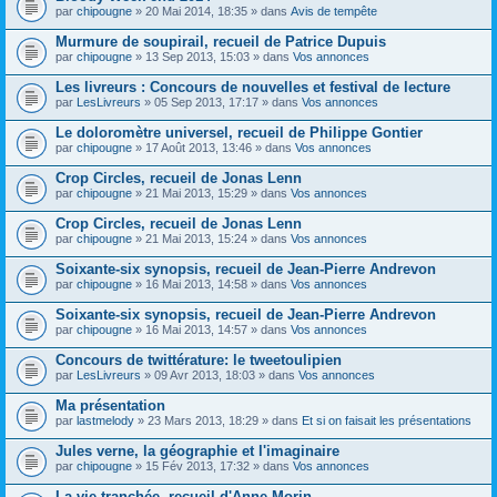
par
chipougne
» 20 Mai 2014, 18:35 » dans
Avis de tempête
Murmure de soupirail, recueil de Patrice Dupuis
par
chipougne
» 13 Sep 2013, 15:03 » dans
Vos annonces
Les livreurs : Concours de nouvelles et festival de lecture
par
LesLivreurs
» 05 Sep 2013, 17:17 » dans
Vos annonces
Le doloromètre universel, recueil de Philippe Gontier
par
chipougne
» 17 Août 2013, 13:46 » dans
Vos annonces
Crop Circles, recueil de Jonas Lenn
par
chipougne
» 21 Mai 2013, 15:29 » dans
Vos annonces
Crop Circles, recueil de Jonas Lenn
par
chipougne
» 21 Mai 2013, 15:24 » dans
Vos annonces
Soixante-six synopsis, recueil de Jean-Pierre Andrevon
par
chipougne
» 16 Mai 2013, 14:58 » dans
Vos annonces
Soixante-six synopsis, recueil de Jean-Pierre Andrevon
par
chipougne
» 16 Mai 2013, 14:57 » dans
Vos annonces
Concours de twittérature: le tweetoulipien
par
LesLivreurs
» 09 Avr 2013, 18:03 » dans
Vos annonces
Ma présentation
par
lastmelody
» 23 Mars 2013, 18:29 » dans
Et si on faisait les présentations
Jules verne, la géographie et l'imaginaire
par
chipougne
» 15 Fév 2013, 17:32 » dans
Vos annonces
La vie tranchée, recueil d'Anne Morin