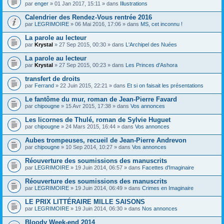
par
enger
» 01 Jan 2017, 15:11 » dans
Illustrations
Calendrier des Rendez-Vous rentrée 2016
par
LEGRIMOIRE
» 06 Mai 2016, 17:06 » dans
MS, cet inconnu !
La parole au lecteur
par
Krystal
» 27 Sep 2015, 00:30 » dans
L'Archipel des Nuées
La parole au lecteur
par
Krystal
» 27 Sep 2015, 00:23 » dans
Les Princes d'Ashora
transfert de droits
par
Ferrand
» 22 Juin 2015, 22:21 » dans
Et si on faisait les présentations
Le fantôme du mur, roman de Jean-Pierre Favard
par
chipougne
» 15 Avr 2015, 17:38 » dans
Vos annonces
Les licornes de Thulé, roman de Sylvie Huguet
par
chipougne
» 24 Mars 2015, 16:44 » dans
Vos annonces
Aubes trompeuses, recueil de Jean-Pierre Andrevon
par
chipougne
» 10 Sep 2014, 10:27 » dans
Vos annonces
Réouverture des soumissions des manuscrits
par
LEGRIMOIRE
» 19 Juin 2014, 06:57 » dans
Facettes d'Imaginaire
Réouverture des soumissions des manuscrits
par
LEGRIMOIRE
» 19 Juin 2014, 06:49 » dans
Crimes en Imaginaire
LE PRIX LITTÉRAIRE MILLE SAISONS
par
LEGRIMOIRE
» 19 Juin 2014, 06:30 » dans
Nos annonces
Bloody Week-end 2014