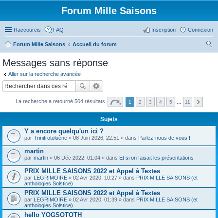
Forum Mille Saisons
Raccourcis
FAQ
Inscription
Connexion
Forum Mille Saisons
Accueil du forum
ec
Messages sans réponse
her
Aller sur la recherche avancée
ch
er
La recherche a retourné 504 résultats
1
2
3
4
5
…
11
Sujets
Y a encore quelqu'un ici ?
par
Trinitrotoluène
» 08 Juin 2026, 22:51 » dans
Parlez-nous de vous !
martin
par
martin
» 06 Déc 2022, 01:04 » dans
Et si on faisait les présentations
PRIX MILLE SAISONS 2022 et Appel à Textes
par
LEGRIMOIRE
» 02 Avr 2020, 10:27 » dans
PRIX MILLE SAISONS (et
anthologies Solstice)
PRIX MILLE SAISONS 2022 et Appel à Textes
par
LEGRIMOIRE
» 02 Avr 2020, 01:39 » dans
PRIX MILLE SAISONS (et
anthologies Solstice)
hello YOGSOTOTH