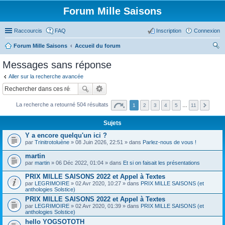
Forum Mille Saisons
Raccourcis
FAQ
Inscription
Connexion
Forum Mille Saisons
Accueil du forum
ec
Messages sans réponse
her
Aller sur la recherche avancée
ch
er
La recherche a retourné 504 résultats
1
2
3
4
5
…
11
Sujets
Y a encore quelqu'un ici ?
par
Trinitrotoluène
» 08 Juin 2026, 22:51 » dans
Parlez-nous de vous !
martin
par
martin
» 06 Déc 2022, 01:04 » dans
Et si on faisait les présentations
PRIX MILLE SAISONS 2022 et Appel à Textes
par
LEGRIMOIRE
» 02 Avr 2020, 10:27 » dans
PRIX MILLE SAISONS (et
anthologies Solstice)
PRIX MILLE SAISONS 2022 et Appel à Textes
par
LEGRIMOIRE
» 02 Avr 2020, 01:39 » dans
PRIX MILLE SAISONS (et
anthologies Solstice)
hello YOGSOTOTH