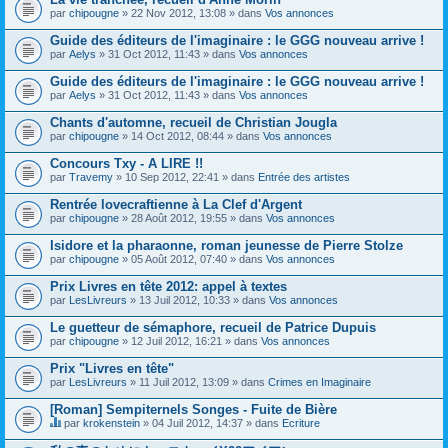
par
chipougne
» 22 Nov 2012, 13:08 » dans
Vos annonces
Guide des éditeurs de l'imaginaire : le GGG nouveau arrive !
par
Aelys
» 31 Oct 2012, 11:43 » dans
Vos annonces
Guide des éditeurs de l'imaginaire : le GGG nouveau arrive !
par
Aelys
» 31 Oct 2012, 11:43 » dans
Vos annonces
Chants d'automne, recueil de Christian Jougla
par
chipougne
» 14 Oct 2012, 08:44 » dans
Vos annonces
Concours Txy - A LIRE !!
par
Travemy
» 10 Sep 2012, 22:41 » dans
Entrée des artistes
Rentrée lovecraftienne à La Clef d'Argent
par
chipougne
» 28 Août 2012, 19:55 » dans
Vos annonces
Isidore et la pharaonne, roman jeunesse de Pierre Stolze
par
chipougne
» 05 Août 2012, 07:40 » dans
Vos annonces
Prix Livres en tête 2012: appel à textes
par
LesLivreurs
» 13 Juil 2012, 10:33 » dans
Vos annonces
Le guetteur de sémaphore, recueil de Patrice Dupuis
par
chipougne
» 12 Juil 2012, 16:21 » dans
Vos annonces
Prix "Livres en tête"
par
LesLivreurs
» 11 Juil 2012, 13:09 » dans
Crimes en Imaginaire
[Roman] Sempiternels Songes - Fuite de Bière
par
krokenstein
» 04 Juil 2012, 14:37 » dans
Ecriture
C
e