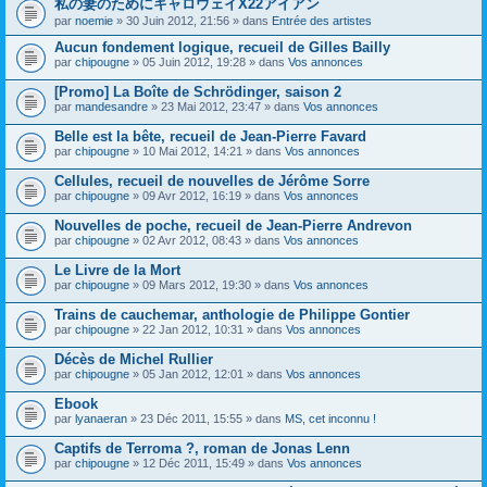
私の妻のためにキャロウェイX22アイアン
s
par
noemie
» 30 Juin 2012, 21:56 » dans
Entrée des artistes
u
j
Aucun fondement logique, recueil de Gilles Bailly
e
par
t
chipougne
» 05 Juin 2012, 19:28 » dans
Vos annonces
c
o
[Promo] La Boîte de Schrödinger, saison 2
n
par
mandesandre
» 23 Mai 2012, 23:47 » dans
Vos annonces
t
i
Belle est la bête, recueil de Jean-Pierre Favard
e
par
chipougne
» 10 Mai 2012, 14:21 » dans
Vos annonces
n
t
Cellules, recueil de nouvelles de Jérôme Sorre
u
n
par
chipougne
» 09 Avr 2012, 16:19 » dans
Vos annonces
s
o
Nouvelles de poche, recueil de Jean-Pierre Andrevon
n
par
chipougne
» 02 Avr 2012, 08:43 » dans
Vos annonces
d
a
Le Livre de la Mort
g
e
par
chipougne
» 09 Mars 2012, 19:30 » dans
Vos annonces
.
Trains de cauchemar, anthologie de Philippe Gontier
par
chipougne
» 22 Jan 2012, 10:31 » dans
Vos annonces
Décès de Michel Rullier
par
chipougne
» 05 Jan 2012, 12:01 » dans
Vos annonces
Ebook
par
lyanaeran
» 23 Déc 2011, 15:55 » dans
MS, cet inconnu !
Captifs de Terroma ?, roman de Jonas Lenn
par
chipougne
» 12 Déc 2011, 15:49 » dans
Vos annonces