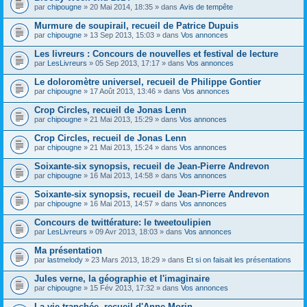
par
chipougne
» 20 Mai 2014, 18:35 » dans
Avis de tempête
Murmure de soupirail, recueil de Patrice Dupuis
par
chipougne
» 13 Sep 2013, 15:03 » dans
Vos annonces
Les livreurs : Concours de nouvelles et festival de lecture
par
LesLivreurs
» 05 Sep 2013, 17:17 » dans
Vos annonces
Le doloromètre universel, recueil de Philippe Gontier
par
chipougne
» 17 Août 2013, 13:46 » dans
Vos annonces
Crop Circles, recueil de Jonas Lenn
par
chipougne
» 21 Mai 2013, 15:29 » dans
Vos annonces
Crop Circles, recueil de Jonas Lenn
par
chipougne
» 21 Mai 2013, 15:24 » dans
Vos annonces
Soixante-six synopsis, recueil de Jean-Pierre Andrevon
par
chipougne
» 16 Mai 2013, 14:58 » dans
Vos annonces
Soixante-six synopsis, recueil de Jean-Pierre Andrevon
par
chipougne
» 16 Mai 2013, 14:57 » dans
Vos annonces
Concours de twittérature: le tweetoulipien
par
LesLivreurs
» 09 Avr 2013, 18:03 » dans
Vos annonces
Ma présentation
par
lastmelody
» 23 Mars 2013, 18:29 » dans
Et si on faisait les présentations
Jules verne, la géographie et l'imaginaire
par
chipougne
» 15 Fév 2013, 17:32 » dans
Vos annonces
La vie tranchée, recueil d'Anne Morin