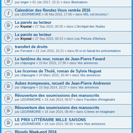
par
enger
» 01 Jan 2017, 15:11 » dans
Illustrations
Calendrier des Rendez-Vous rentrée 2016
par
LEGRIMOIRE
» 06 Mai 2016, 17:06 » dans
MS, cet inconnu !
La parole au lecteur
par
Krystal
» 27 Sep 2015, 00:30 » dans
L'Archipel des Nuées
La parole au lecteur
par
Krystal
» 27 Sep 2015, 00:23 » dans
Les Princes d'Ashora
transfert de droits
par
Ferrand
» 22 Juin 2015, 22:21 » dans
Et si on faisait les présentations
Le fantôme du mur, roman de Jean-Pierre Favard
par
chipougne
» 15 Avr 2015, 17:38 » dans
Vos annonces
Les licornes de Thulé, roman de Sylvie Huguet
par
chipougne
» 24 Mars 2015, 16:44 » dans
Vos annonces
Aubes trompeuses, recueil de Jean-Pierre Andrevon
par
chipougne
» 10 Sep 2014, 10:27 » dans
Vos annonces
Réouverture des soumissions des manuscrits
par
LEGRIMOIRE
» 19 Juin 2014, 06:57 » dans
Facettes d'Imaginaire
Réouverture des soumissions des manuscrits
par
LEGRIMOIRE
» 19 Juin 2014, 06:49 » dans
Crimes en Imaginaire
LE PRIX LITTÉRAIRE MILLE SAISONS
par
LEGRIMOIRE
» 19 Juin 2014, 06:30 » dans
Nos annonces
Bloody Week-end 2014