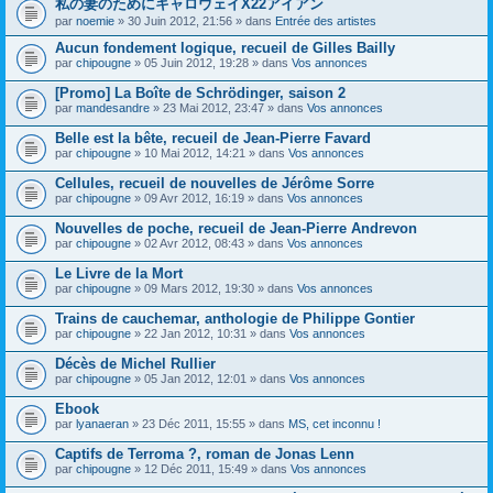
私の妻のためにキャロウェイX22アイアン
s
par
noemie
» 30 Juin 2012, 21:56 » dans
Entrée des artistes
u
j
Aucun fondement logique, recueil de Gilles Bailly
e
par
t
chipougne
» 05 Juin 2012, 19:28 » dans
Vos annonces
c
o
[Promo] La Boîte de Schrödinger, saison 2
n
par
mandesandre
» 23 Mai 2012, 23:47 » dans
Vos annonces
t
i
Belle est la bête, recueil de Jean-Pierre Favard
e
par
chipougne
» 10 Mai 2012, 14:21 » dans
Vos annonces
n
t
Cellules, recueil de nouvelles de Jérôme Sorre
u
n
par
chipougne
» 09 Avr 2012, 16:19 » dans
Vos annonces
s
o
Nouvelles de poche, recueil de Jean-Pierre Andrevon
n
par
chipougne
» 02 Avr 2012, 08:43 » dans
Vos annonces
d
a
Le Livre de la Mort
g
e
par
chipougne
» 09 Mars 2012, 19:30 » dans
Vos annonces
.
Trains de cauchemar, anthologie de Philippe Gontier
par
chipougne
» 22 Jan 2012, 10:31 » dans
Vos annonces
Décès de Michel Rullier
par
chipougne
» 05 Jan 2012, 12:01 » dans
Vos annonces
Ebook
par
lyanaeran
» 23 Déc 2011, 15:55 » dans
MS, cet inconnu !
Captifs de Terroma ?, roman de Jonas Lenn
par
chipougne
» 12 Déc 2011, 15:49 » dans
Vos annonces