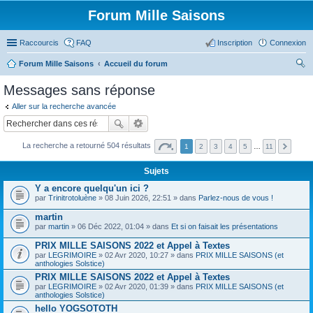
Forum Mille Saisons
Raccourcis
FAQ
Inscription
Connexion
Forum Mille Saisons
Accueil du forum
ec
Messages sans réponse
her
Aller sur la recherche avancée
ch
er
La recherche a retourné 504 résultats
1
2
3
4
5
…
11
Sujets
Y a encore quelqu'un ici ?
par
Trinitrotoluène
» 08 Juin 2026, 22:51 » dans
Parlez-nous de vous !
martin
par
martin
» 06 Déc 2022, 01:04 » dans
Et si on faisait les présentations
PRIX MILLE SAISONS 2022 et Appel à Textes
par
LEGRIMOIRE
» 02 Avr 2020, 10:27 » dans
PRIX MILLE SAISONS (et
anthologies Solstice)
PRIX MILLE SAISONS 2022 et Appel à Textes
par
LEGRIMOIRE
» 02 Avr 2020, 01:39 » dans
PRIX MILLE SAISONS (et
anthologies Solstice)
hello YOGSOTOTH