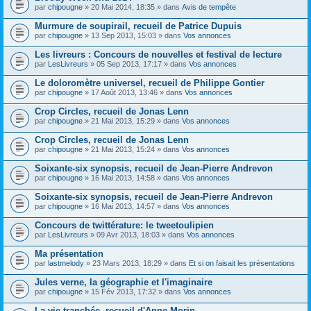
par
chipougne
» 20 Mai 2014, 18:35 » dans
Avis de tempête
Murmure de soupirail, recueil de Patrice Dupuis
par
chipougne
» 13 Sep 2013, 15:03 » dans
Vos annonces
Les livreurs : Concours de nouvelles et festival de lecture
par
LesLivreurs
» 05 Sep 2013, 17:17 » dans
Vos annonces
Le doloromètre universel, recueil de Philippe Gontier
par
chipougne
» 17 Août 2013, 13:46 » dans
Vos annonces
Crop Circles, recueil de Jonas Lenn
par
chipougne
» 21 Mai 2013, 15:29 » dans
Vos annonces
Crop Circles, recueil de Jonas Lenn
par
chipougne
» 21 Mai 2013, 15:24 » dans
Vos annonces
Soixante-six synopsis, recueil de Jean-Pierre Andrevon
par
chipougne
» 16 Mai 2013, 14:58 » dans
Vos annonces
Soixante-six synopsis, recueil de Jean-Pierre Andrevon
par
chipougne
» 16 Mai 2013, 14:57 » dans
Vos annonces
Concours de twittérature: le tweetoulipien
par
LesLivreurs
» 09 Avr 2013, 18:03 » dans
Vos annonces
Ma présentation
par
lastmelody
» 23 Mars 2013, 18:29 » dans
Et si on faisait les présentations
Jules verne, la géographie et l'imaginaire
par
chipougne
» 15 Fév 2013, 17:32 » dans
Vos annonces
La vie tranchée, recueil d'Anne Morin