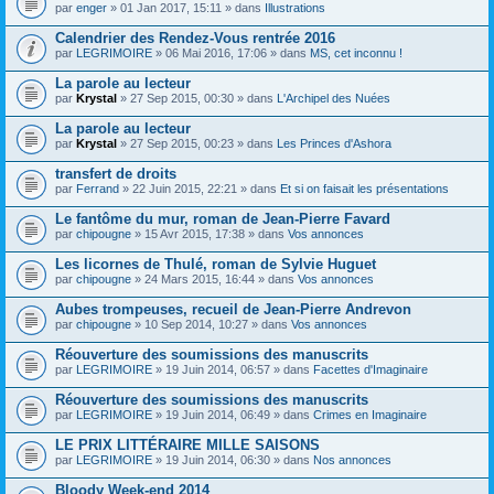
par
enger
» 01 Jan 2017, 15:11 » dans
Illustrations
Calendrier des Rendez-Vous rentrée 2016
par
LEGRIMOIRE
» 06 Mai 2016, 17:06 » dans
MS, cet inconnu !
La parole au lecteur
par
Krystal
» 27 Sep 2015, 00:30 » dans
L'Archipel des Nuées
La parole au lecteur
par
Krystal
» 27 Sep 2015, 00:23 » dans
Les Princes d'Ashora
transfert de droits
par
Ferrand
» 22 Juin 2015, 22:21 » dans
Et si on faisait les présentations
Le fantôme du mur, roman de Jean-Pierre Favard
par
chipougne
» 15 Avr 2015, 17:38 » dans
Vos annonces
Les licornes de Thulé, roman de Sylvie Huguet
par
chipougne
» 24 Mars 2015, 16:44 » dans
Vos annonces
Aubes trompeuses, recueil de Jean-Pierre Andrevon
par
chipougne
» 10 Sep 2014, 10:27 » dans
Vos annonces
Réouverture des soumissions des manuscrits
par
LEGRIMOIRE
» 19 Juin 2014, 06:57 » dans
Facettes d'Imaginaire
Réouverture des soumissions des manuscrits
par
LEGRIMOIRE
» 19 Juin 2014, 06:49 » dans
Crimes en Imaginaire
LE PRIX LITTÉRAIRE MILLE SAISONS
par
LEGRIMOIRE
» 19 Juin 2014, 06:30 » dans
Nos annonces
Bloody Week-end 2014