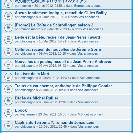
私の妻のためにキャロウェイX22アイアン
s
par
noemie
» 30 Juin 2012, 21:56 » dans
Entrée des artistes
u
j
Aucun fondement logique, recueil de Gilles Bailly
e
par
t
chipougne
» 05 Juin 2012, 19:28 » dans
Vos annonces
c
o
[Promo] La Boîte de Schrödinger, saison 2
n
par
mandesandre
» 23 Mai 2012, 23:47 » dans
Vos annonces
t
i
Belle est la bête, recueil de Jean-Pierre Favard
e
par
chipougne
» 10 Mai 2012, 14:21 » dans
Vos annonces
n
t
Cellules, recueil de nouvelles de Jérôme Sorre
u
n
par
chipougne
» 09 Avr 2012, 16:19 » dans
Vos annonces
s
o
Nouvelles de poche, recueil de Jean-Pierre Andrevon
n
par
chipougne
» 02 Avr 2012, 08:43 » dans
Vos annonces
d
a
Le Livre de la Mort
g
e
par
chipougne
» 09 Mars 2012, 19:30 » dans
Vos annonces
.
Trains de cauchemar, anthologie de Philippe Gontier
par
chipougne
» 22 Jan 2012, 10:31 » dans
Vos annonces
Décès de Michel Rullier
par
chipougne
» 05 Jan 2012, 12:01 » dans
Vos annonces
Ebook
par
lyanaeran
» 23 Déc 2011, 15:55 » dans
MS, cet inconnu !
Captifs de Terroma ?, roman de Jonas Lenn
par
chipougne
» 12 Déc 2011, 15:49 » dans
Vos annonces