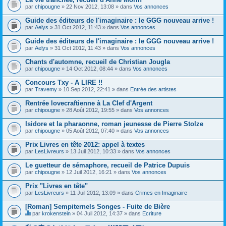
par
chipougne
» 22 Nov 2012, 13:08 » dans
Vos annonces
Guide des éditeurs de l'imaginaire : le GGG nouveau arrive !
par
Aelys
» 31 Oct 2012, 11:43 » dans
Vos annonces
Guide des éditeurs de l'imaginaire : le GGG nouveau arrive !
par
Aelys
» 31 Oct 2012, 11:43 » dans
Vos annonces
Chants d'automne, recueil de Christian Jougla
par
chipougne
» 14 Oct 2012, 08:44 » dans
Vos annonces
Concours Txy - A LIRE !!
par
Travemy
» 10 Sep 2012, 22:41 » dans
Entrée des artistes
Rentrée lovecraftienne à La Clef d'Argent
par
chipougne
» 28 Août 2012, 19:55 » dans
Vos annonces
Isidore et la pharaonne, roman jeunesse de Pierre Stolze
par
chipougne
» 05 Août 2012, 07:40 » dans
Vos annonces
Prix Livres en tête 2012: appel à textes
par
LesLivreurs
» 13 Juil 2012, 10:33 » dans
Vos annonces
Le guetteur de sémaphore, recueil de Patrice Dupuis
par
chipougne
» 12 Juil 2012, 16:21 » dans
Vos annonces
Prix "Livres en tête"
par
LesLivreurs
» 11 Juil 2012, 13:09 » dans
Crimes en Imaginaire
[Roman] Sempiternels Songes - Fuite de Bière
par
krokenstein
» 04 Juil 2012, 14:37 » dans
Ecriture
C
e