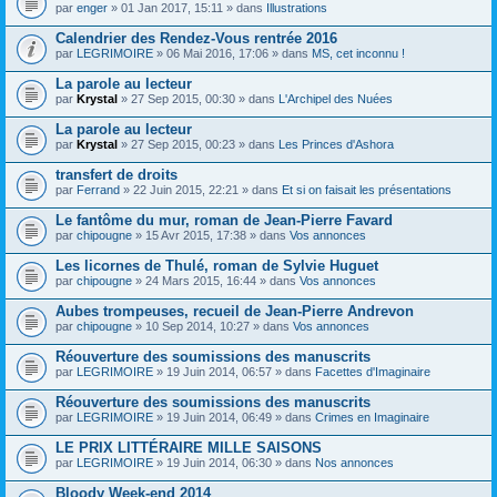
par
enger
» 01 Jan 2017, 15:11 » dans
Illustrations
Calendrier des Rendez-Vous rentrée 2016
par
LEGRIMOIRE
» 06 Mai 2016, 17:06 » dans
MS, cet inconnu !
La parole au lecteur
par
Krystal
» 27 Sep 2015, 00:30 » dans
L'Archipel des Nuées
La parole au lecteur
par
Krystal
» 27 Sep 2015, 00:23 » dans
Les Princes d'Ashora
transfert de droits
par
Ferrand
» 22 Juin 2015, 22:21 » dans
Et si on faisait les présentations
Le fantôme du mur, roman de Jean-Pierre Favard
par
chipougne
» 15 Avr 2015, 17:38 » dans
Vos annonces
Les licornes de Thulé, roman de Sylvie Huguet
par
chipougne
» 24 Mars 2015, 16:44 » dans
Vos annonces
Aubes trompeuses, recueil de Jean-Pierre Andrevon
par
chipougne
» 10 Sep 2014, 10:27 » dans
Vos annonces
Réouverture des soumissions des manuscrits
par
LEGRIMOIRE
» 19 Juin 2014, 06:57 » dans
Facettes d'Imaginaire
Réouverture des soumissions des manuscrits
par
LEGRIMOIRE
» 19 Juin 2014, 06:49 » dans
Crimes en Imaginaire
LE PRIX LITTÉRAIRE MILLE SAISONS
par
LEGRIMOIRE
» 19 Juin 2014, 06:30 » dans
Nos annonces
Bloody Week-end 2014