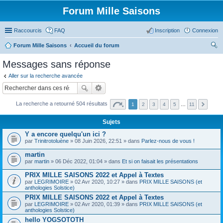
Forum Mille Saisons
Raccourcis
FAQ
Inscription
Connexion
Forum Mille Saisons
Accueil du forum
ec
Messages sans réponse
her
Aller sur la recherche avancée
ch
er
La recherche a retourné 504 résultats
1
2
3
4
5
…
11
Sujets
Y a encore quelqu'un ici ?
par
Trinitrotoluène
» 08 Juin 2026, 22:51 » dans
Parlez-nous de vous !
martin
par
martin
» 06 Déc 2022, 01:04 » dans
Et si on faisait les présentations
PRIX MILLE SAISONS 2022 et Appel à Textes
par
LEGRIMOIRE
» 02 Avr 2020, 10:27 » dans
PRIX MILLE SAISONS (et
anthologies Solstice)
PRIX MILLE SAISONS 2022 et Appel à Textes
par
LEGRIMOIRE
» 02 Avr 2020, 01:39 » dans
PRIX MILLE SAISONS (et
anthologies Solstice)
hello YOGSOTOTH