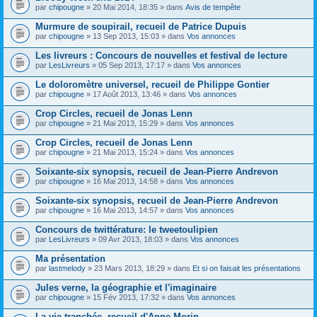
par
chipougne
» 20 Mai 2014, 18:35 » dans
Avis de tempête
Murmure de soupirail, recueil de Patrice Dupuis
par
chipougne
» 13 Sep 2013, 15:03 » dans
Vos annonces
Les livreurs : Concours de nouvelles et festival de lecture
par
LesLivreurs
» 05 Sep 2013, 17:17 » dans
Vos annonces
Le doloromètre universel, recueil de Philippe Gontier
par
chipougne
» 17 Août 2013, 13:46 » dans
Vos annonces
Crop Circles, recueil de Jonas Lenn
par
chipougne
» 21 Mai 2013, 15:29 » dans
Vos annonces
Crop Circles, recueil de Jonas Lenn
par
chipougne
» 21 Mai 2013, 15:24 » dans
Vos annonces
Soixante-six synopsis, recueil de Jean-Pierre Andrevon
par
chipougne
» 16 Mai 2013, 14:58 » dans
Vos annonces
Soixante-six synopsis, recueil de Jean-Pierre Andrevon
par
chipougne
» 16 Mai 2013, 14:57 » dans
Vos annonces
Concours de twittérature: le tweetoulipien
par
LesLivreurs
» 09 Avr 2013, 18:03 » dans
Vos annonces
Ma présentation
par
lastmelody
» 23 Mars 2013, 18:29 » dans
Et si on faisait les présentations
Jules verne, la géographie et l'imaginaire
par
chipougne
» 15 Fév 2013, 17:32 » dans
Vos annonces
La vie tranchée, recueil d'Anne Morin