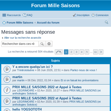
Forum Mille Saisons
Raccourcis
FAQ
Inscription
Connexion
Forum Mille Saisons
Accueil du forum
ec
Messages sans réponse
her
Aller sur la recherche avancée
ch
er
La recherche a retourné 504 résultats
1
2
3
4
5
…
11
Sujets
Y a encore quelqu'un ici ?
par
Trinitrotoluène
» 08 Juin 2026, 22:51 » dans
Parlez-nous de vous !
martin
par
martin
» 06 Déc 2022, 01:04 » dans
Et si on faisait les présentations
PRIX MILLE SAISONS 2022 et Appel à Textes
par
LEGRIMOIRE
» 02 Avr 2020, 10:27 » dans
PRIX MILLE SAISONS (et
anthologies Solstice)
PRIX MILLE SAISONS 2022 et Appel à Textes
par
LEGRIMOIRE
» 02 Avr 2020, 01:39 » dans
PRIX MILLE SAISONS (et
anthologies Solstice)
hello YOGSOTOTH