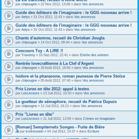
par
chipougne
» 22 Nov 2012, 13:08 » dans
Vos annonces
Guide des éditeurs de l'imaginaire : le GGG nouveau arrive !
par
Aelys
» 31 Oct 2012, 11:43 » dans
Vos annonces
Guide des éditeurs de l'imaginaire : le GGG nouveau arrive !
par
Aelys
» 31 Oct 2012, 11:43 » dans
Vos annonces
Chants d'automne, recueil de Christian Jougla
par
chipougne
» 14 Oct 2012, 08:44 » dans
Vos annonces
Concours Txy - A LIRE !!
par
Travemy
» 10 Sep 2012, 22:41 » dans
Entrée des artistes
Rentrée lovecraftienne à La Clef d'Argent
par
chipougne
» 28 Août 2012, 19:55 » dans
Vos annonces
Isidore et la pharaonne, roman jeunesse de Pierre Stolze
par
chipougne
» 05 Août 2012, 07:40 » dans
Vos annonces
Prix Livres en tête 2012: appel à textes
par
LesLivreurs
» 13 Juil 2012, 10:33 » dans
Vos annonces
Le guetteur de sémaphore, recueil de Patrice Dupuis
par
chipougne
» 12 Juil 2012, 16:21 » dans
Vos annonces
Prix "Livres en tête"
par
LesLivreurs
» 11 Juil 2012, 13:09 » dans
Crimes en Imaginaire
[Roman] Sempiternels Songes - Fuite de Bière
par
krokenstein
» 04 Juil 2012, 14:37 » dans
Ecriture
C
e