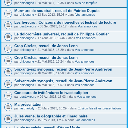
par
chipougne
» 20 Mai 2014, 18:35 » dans
Avis de tempête
Murmure de soupirail, recueil de Patrice Dupuis
par
chipougne
» 13 Sep 2013, 15:03 » dans
Vos annonces
Les livreurs : Concours de nouvelles et festival de lecture
par
LesLivreurs
» 05 Sep 2013, 17:17 » dans
Vos annonces
Le doloromètre universel, recueil de Philippe Gontier
par
chipougne
» 17 Août 2013, 13:46 » dans
Vos annonces
Crop Circles, recueil de Jonas Lenn
par
chipougne
» 21 Mai 2013, 15:29 » dans
Vos annonces
Crop Circles, recueil de Jonas Lenn
par
chipougne
» 21 Mai 2013, 15:24 » dans
Vos annonces
Soixante-six synopsis, recueil de Jean-Pierre Andrevon
par
chipougne
» 16 Mai 2013, 14:58 » dans
Vos annonces
Soixante-six synopsis, recueil de Jean-Pierre Andrevon
par
chipougne
» 16 Mai 2013, 14:57 » dans
Vos annonces
Concours de twittérature: le tweetoulipien
par
LesLivreurs
» 09 Avr 2013, 18:03 » dans
Vos annonces
Ma présentation
par
lastmelody
» 23 Mars 2013, 18:29 » dans
Et si on faisait les présentations
Jules verne, la géographie et l'imaginaire
par
chipougne
» 15 Fév 2013, 17:32 » dans
Vos annonces
La vie tranchée, recueil d'Anne Morin