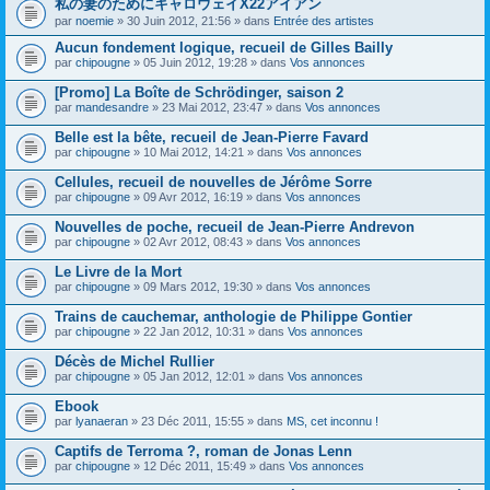
私の妻のためにキャロウェイX22アイアン
s
par
noemie
» 30 Juin 2012, 21:56 » dans
Entrée des artistes
u
j
Aucun fondement logique, recueil de Gilles Bailly
e
par
t
chipougne
» 05 Juin 2012, 19:28 » dans
Vos annonces
c
o
[Promo] La Boîte de Schrödinger, saison 2
n
par
mandesandre
» 23 Mai 2012, 23:47 » dans
Vos annonces
t
i
Belle est la bête, recueil de Jean-Pierre Favard
e
par
chipougne
» 10 Mai 2012, 14:21 » dans
Vos annonces
n
t
Cellules, recueil de nouvelles de Jérôme Sorre
u
n
par
chipougne
» 09 Avr 2012, 16:19 » dans
Vos annonces
s
o
Nouvelles de poche, recueil de Jean-Pierre Andrevon
n
par
chipougne
» 02 Avr 2012, 08:43 » dans
Vos annonces
d
a
Le Livre de la Mort
g
e
par
chipougne
» 09 Mars 2012, 19:30 » dans
Vos annonces
.
Trains de cauchemar, anthologie de Philippe Gontier
par
chipougne
» 22 Jan 2012, 10:31 » dans
Vos annonces
Décès de Michel Rullier
par
chipougne
» 05 Jan 2012, 12:01 » dans
Vos annonces
Ebook
par
lyanaeran
» 23 Déc 2011, 15:55 » dans
MS, cet inconnu !
Captifs de Terroma ?, roman de Jonas Lenn
par
chipougne
» 12 Déc 2011, 15:49 » dans
Vos annonces