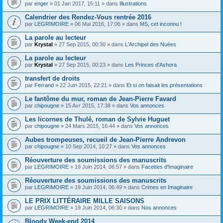
par
enger
» 01 Jan 2017, 15:11 » dans
Illustrations
Calendrier des Rendez-Vous rentrée 2016
par
LEGRIMOIRE
» 06 Mai 2016, 17:06 » dans
MS, cet inconnu !
La parole au lecteur
par
Krystal
» 27 Sep 2015, 00:30 » dans
L'Archipel des Nuées
La parole au lecteur
par
Krystal
» 27 Sep 2015, 00:23 » dans
Les Princes d'Ashora
transfert de droits
par
Ferrand
» 22 Juin 2015, 22:21 » dans
Et si on faisait les présentations
Le fantôme du mur, roman de Jean-Pierre Favard
par
chipougne
» 15 Avr 2015, 17:38 » dans
Vos annonces
Les licornes de Thulé, roman de Sylvie Huguet
par
chipougne
» 24 Mars 2015, 16:44 » dans
Vos annonces
Aubes trompeuses, recueil de Jean-Pierre Andrevon
par
chipougne
» 10 Sep 2014, 10:27 » dans
Vos annonces
Réouverture des soumissions des manuscrits
par
LEGRIMOIRE
» 19 Juin 2014, 06:57 » dans
Facettes d'Imaginaire
Réouverture des soumissions des manuscrits
par
LEGRIMOIRE
» 19 Juin 2014, 06:49 » dans
Crimes en Imaginaire
LE PRIX LITTÉRAIRE MILLE SAISONS
par
LEGRIMOIRE
» 19 Juin 2014, 06:30 » dans
Nos annonces
Bloody Week-end 2014