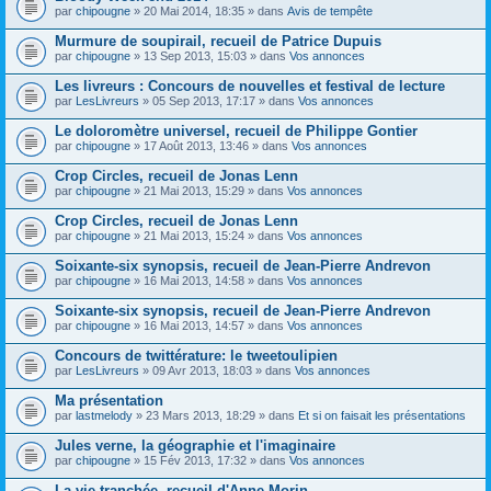
par
chipougne
» 20 Mai 2014, 18:35 » dans
Avis de tempête
Murmure de soupirail, recueil de Patrice Dupuis
par
chipougne
» 13 Sep 2013, 15:03 » dans
Vos annonces
Les livreurs : Concours de nouvelles et festival de lecture
par
LesLivreurs
» 05 Sep 2013, 17:17 » dans
Vos annonces
Le doloromètre universel, recueil de Philippe Gontier
par
chipougne
» 17 Août 2013, 13:46 » dans
Vos annonces
Crop Circles, recueil de Jonas Lenn
par
chipougne
» 21 Mai 2013, 15:29 » dans
Vos annonces
Crop Circles, recueil de Jonas Lenn
par
chipougne
» 21 Mai 2013, 15:24 » dans
Vos annonces
Soixante-six synopsis, recueil de Jean-Pierre Andrevon
par
chipougne
» 16 Mai 2013, 14:58 » dans
Vos annonces
Soixante-six synopsis, recueil de Jean-Pierre Andrevon
par
chipougne
» 16 Mai 2013, 14:57 » dans
Vos annonces
Concours de twittérature: le tweetoulipien
par
LesLivreurs
» 09 Avr 2013, 18:03 » dans
Vos annonces
Ma présentation
par
lastmelody
» 23 Mars 2013, 18:29 » dans
Et si on faisait les présentations
Jules verne, la géographie et l'imaginaire
par
chipougne
» 15 Fév 2013, 17:32 » dans
Vos annonces
La vie tranchée, recueil d'Anne Morin