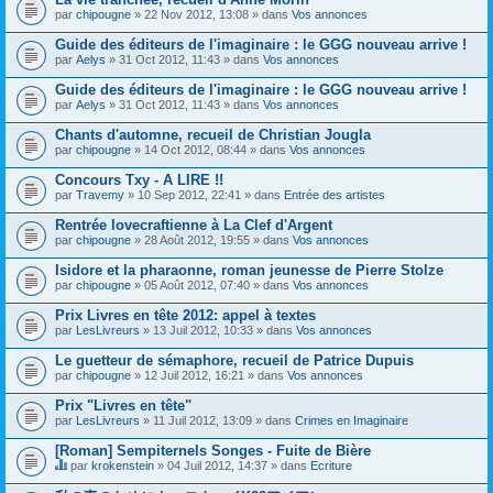
par
chipougne
» 22 Nov 2012, 13:08 » dans
Vos annonces
Guide des éditeurs de l'imaginaire : le GGG nouveau arrive !
par
Aelys
» 31 Oct 2012, 11:43 » dans
Vos annonces
Guide des éditeurs de l'imaginaire : le GGG nouveau arrive !
par
Aelys
» 31 Oct 2012, 11:43 » dans
Vos annonces
Chants d'automne, recueil de Christian Jougla
par
chipougne
» 14 Oct 2012, 08:44 » dans
Vos annonces
Concours Txy - A LIRE !!
par
Travemy
» 10 Sep 2012, 22:41 » dans
Entrée des artistes
Rentrée lovecraftienne à La Clef d'Argent
par
chipougne
» 28 Août 2012, 19:55 » dans
Vos annonces
Isidore et la pharaonne, roman jeunesse de Pierre Stolze
par
chipougne
» 05 Août 2012, 07:40 » dans
Vos annonces
Prix Livres en tête 2012: appel à textes
par
LesLivreurs
» 13 Juil 2012, 10:33 » dans
Vos annonces
Le guetteur de sémaphore, recueil de Patrice Dupuis
par
chipougne
» 12 Juil 2012, 16:21 » dans
Vos annonces
Prix "Livres en tête"
par
LesLivreurs
» 11 Juil 2012, 13:09 » dans
Crimes en Imaginaire
[Roman] Sempiternels Songes - Fuite de Bière
par
krokenstein
» 04 Juil 2012, 14:37 » dans
Ecriture
C
e