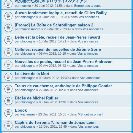
私の妻のためにキャロウェイX22アイアン
s
par
noemie
» 30 Juin 2012, 21:56 » dans
Entrée des artistes
u
j
Aucun fondement logique, recueil de Gilles Bailly
e
par
t
chipougne
» 05 Juin 2012, 19:28 » dans
Vos annonces
c
o
[Promo] La Boîte de Schrödinger, saison 2
n
par
mandesandre
» 23 Mai 2012, 23:47 » dans
Vos annonces
t
i
Belle est la bête, recueil de Jean-Pierre Favard
e
par
chipougne
» 10 Mai 2012, 14:21 » dans
Vos annonces
n
t
Cellules, recueil de nouvelles de Jérôme Sorre
u
n
par
chipougne
» 09 Avr 2012, 16:19 » dans
Vos annonces
s
o
Nouvelles de poche, recueil de Jean-Pierre Andrevon
n
par
chipougne
» 02 Avr 2012, 08:43 » dans
Vos annonces
d
a
Le Livre de la Mort
g
e
par
chipougne
» 09 Mars 2012, 19:30 » dans
Vos annonces
.
Trains de cauchemar, anthologie de Philippe Gontier
par
chipougne
» 22 Jan 2012, 10:31 » dans
Vos annonces
Décès de Michel Rullier
par
chipougne
» 05 Jan 2012, 12:01 » dans
Vos annonces
Ebook
par
lyanaeran
» 23 Déc 2011, 15:55 » dans
MS, cet inconnu !
Captifs de Terroma ?, roman de Jonas Lenn
par
chipougne
» 12 Déc 2011, 15:49 » dans
Vos annonces