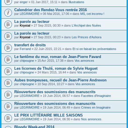
par
enger
» 01 Jan 2017, 15:11 » dans
Illustrations
Calendrier des Rendez-Vous rentrée 2016
par
LEGRIMOIRE
» 06 Mai 2016, 17:06 » dans
MS, cet inconnu !
La parole au lecteur
par
Krystal
» 27 Sep 2015, 00:30 » dans
L'Archipel des Nuées
La parole au lecteur
par
Krystal
» 27 Sep 2015, 00:23 » dans
Les Princes d'Ashora
transfert de droits
par
Ferrand
» 22 Juin 2015, 22:21 » dans
Et si on faisait les présentations
Le fantôme du mur, roman de Jean-Pierre Favard
par
chipougne
» 15 Avr 2015, 17:38 » dans
Vos annonces
Les licornes de Thulé, roman de Sylvie Huguet
par
chipougne
» 24 Mars 2015, 16:44 » dans
Vos annonces
Aubes trompeuses, recueil de Jean-Pierre Andrevon
par
chipougne
» 10 Sep 2014, 10:27 » dans
Vos annonces
Réouverture des soumissions des manuscrits
par
LEGRIMOIRE
» 19 Juin 2014, 06:57 » dans
Facettes d'Imaginaire
Réouverture des soumissions des manuscrits
par
LEGRIMOIRE
» 19 Juin 2014, 06:49 » dans
Crimes en Imaginaire
LE PRIX LITTÉRAIRE MILLE SAISONS
par
LEGRIMOIRE
» 19 Juin 2014, 06:30 » dans
Nos annonces
Bloody Week-end 2014