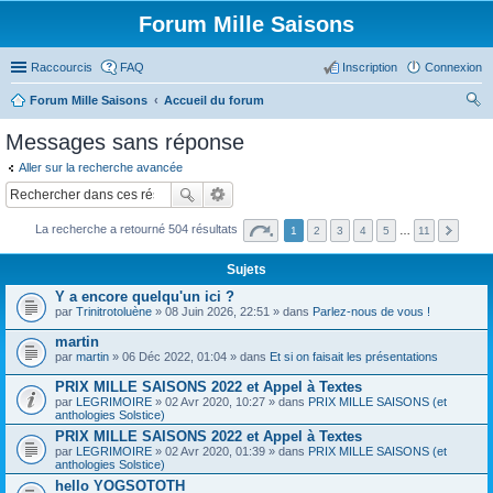
Forum Mille Saisons
Raccourcis
FAQ
Inscription
Connexion
Forum Mille Saisons
Accueil du forum
ec
Messages sans réponse
her
Aller sur la recherche avancée
ch
er
La recherche a retourné 504 résultats
1
2
3
4
5
…
11
Sujets
Y a encore quelqu'un ici ?
par
Trinitrotoluène
» 08 Juin 2026, 22:51 » dans
Parlez-nous de vous !
martin
par
martin
» 06 Déc 2022, 01:04 » dans
Et si on faisait les présentations
PRIX MILLE SAISONS 2022 et Appel à Textes
par
LEGRIMOIRE
» 02 Avr 2020, 10:27 » dans
PRIX MILLE SAISONS (et
anthologies Solstice)
PRIX MILLE SAISONS 2022 et Appel à Textes
par
LEGRIMOIRE
» 02 Avr 2020, 01:39 » dans
PRIX MILLE SAISONS (et
anthologies Solstice)
hello YOGSOTOTH