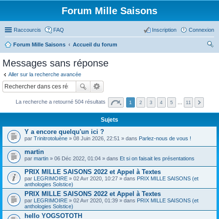
Forum Mille Saisons
Raccourcis
FAQ
Inscription
Connexion
Forum Mille Saisons
Accueil du forum
ec
Messages sans réponse
her
Aller sur la recherche avancée
ch
er
La recherche a retourné 504 résultats
1
2
3
4
5
…
11
Sujets
Y a encore quelqu'un ici ?
par
Trinitrotoluène
» 08 Juin 2026, 22:51 » dans
Parlez-nous de vous !
martin
par
martin
» 06 Déc 2022, 01:04 » dans
Et si on faisait les présentations
PRIX MILLE SAISONS 2022 et Appel à Textes
par
LEGRIMOIRE
» 02 Avr 2020, 10:27 » dans
PRIX MILLE SAISONS (et
anthologies Solstice)
PRIX MILLE SAISONS 2022 et Appel à Textes
par
LEGRIMOIRE
» 02 Avr 2020, 01:39 » dans
PRIX MILLE SAISONS (et
anthologies Solstice)
hello YOGSOTOTH