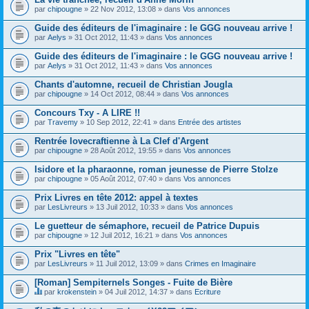
par
chipougne
» 22 Nov 2012, 13:08 » dans
Vos annonces
Guide des éditeurs de l'imaginaire : le GGG nouveau arrive !
par
Aelys
» 31 Oct 2012, 11:43 » dans
Vos annonces
Guide des éditeurs de l'imaginaire : le GGG nouveau arrive !
par
Aelys
» 31 Oct 2012, 11:43 » dans
Vos annonces
Chants d'automne, recueil de Christian Jougla
par
chipougne
» 14 Oct 2012, 08:44 » dans
Vos annonces
Concours Txy - A LIRE !!
par
Travemy
» 10 Sep 2012, 22:41 » dans
Entrée des artistes
Rentrée lovecraftienne à La Clef d'Argent
par
chipougne
» 28 Août 2012, 19:55 » dans
Vos annonces
Isidore et la pharaonne, roman jeunesse de Pierre Stolze
par
chipougne
» 05 Août 2012, 07:40 » dans
Vos annonces
Prix Livres en tête 2012: appel à textes
par
LesLivreurs
» 13 Juil 2012, 10:33 » dans
Vos annonces
Le guetteur de sémaphore, recueil de Patrice Dupuis
par
chipougne
» 12 Juil 2012, 16:21 » dans
Vos annonces
Prix "Livres en tête"
par
LesLivreurs
» 11 Juil 2012, 13:09 » dans
Crimes en Imaginaire
[Roman] Sempiternels Songes - Fuite de Bière
par
krokenstein
» 04 Juil 2012, 14:37 » dans
Ecriture
C
e