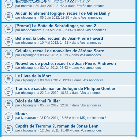
私の妻のためにキャロウェイX22アイアン
s
par
noemie
» 30 Juin 2012, 21:56 » dans
Entrée des artistes
u
j
Aucun fondement logique, recueil de Gilles Bailly
e
par
t
chipougne
» 05 Juin 2012, 19:28 » dans
Vos annonces
c
o
[Promo] La Boîte de Schrödinger, saison 2
n
par
mandesandre
» 23 Mai 2012, 23:47 » dans
Vos annonces
t
i
Belle est la bête, recueil de Jean-Pierre Favard
e
par
chipougne
» 10 Mai 2012, 14:21 » dans
Vos annonces
n
t
Cellules, recueil de nouvelles de Jérôme Sorre
u
n
par
chipougne
» 09 Avr 2012, 16:19 » dans
Vos annonces
s
o
Nouvelles de poche, recueil de Jean-Pierre Andrevon
n
par
chipougne
» 02 Avr 2012, 08:43 » dans
Vos annonces
d
a
Le Livre de la Mort
g
e
par
chipougne
» 09 Mars 2012, 19:30 » dans
Vos annonces
.
Trains de cauchemar, anthologie de Philippe Gontier
par
chipougne
» 22 Jan 2012, 10:31 » dans
Vos annonces
Décès de Michel Rullier
par
chipougne
» 05 Jan 2012, 12:01 » dans
Vos annonces
Ebook
par
lyanaeran
» 23 Déc 2011, 15:55 » dans
MS, cet inconnu !
Captifs de Terroma ?, roman de Jonas Lenn
par
chipougne
» 12 Déc 2011, 15:49 » dans
Vos annonces