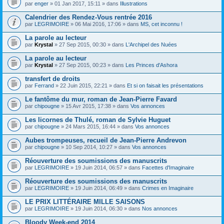
par
enger
» 01 Jan 2017, 15:11 » dans
Illustrations
Calendrier des Rendez-Vous rentrée 2016
par
LEGRIMOIRE
» 06 Mai 2016, 17:06 » dans
MS, cet inconnu !
La parole au lecteur
par
Krystal
» 27 Sep 2015, 00:30 » dans
L'Archipel des Nuées
La parole au lecteur
par
Krystal
» 27 Sep 2015, 00:23 » dans
Les Princes d'Ashora
transfert de droits
par
Ferrand
» 22 Juin 2015, 22:21 » dans
Et si on faisait les présentations
Le fantôme du mur, roman de Jean-Pierre Favard
par
chipougne
» 15 Avr 2015, 17:38 » dans
Vos annonces
Les licornes de Thulé, roman de Sylvie Huguet
par
chipougne
» 24 Mars 2015, 16:44 » dans
Vos annonces
Aubes trompeuses, recueil de Jean-Pierre Andrevon
par
chipougne
» 10 Sep 2014, 10:27 » dans
Vos annonces
Réouverture des soumissions des manuscrits
par
LEGRIMOIRE
» 19 Juin 2014, 06:57 » dans
Facettes d'Imaginaire
Réouverture des soumissions des manuscrits
par
LEGRIMOIRE
» 19 Juin 2014, 06:49 » dans
Crimes en Imaginaire
LE PRIX LITTÉRAIRE MILLE SAISONS
par
LEGRIMOIRE
» 19 Juin 2014, 06:30 » dans
Nos annonces
Bloody Week-end 2014