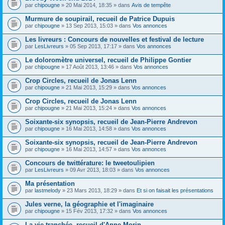
par
chipougne
» 20 Mai 2014, 18:35 » dans
Avis de tempête
Murmure de soupirail, recueil de Patrice Dupuis
par
chipougne
» 13 Sep 2013, 15:03 » dans
Vos annonces
Les livreurs : Concours de nouvelles et festival de lecture
par
LesLivreurs
» 05 Sep 2013, 17:17 » dans
Vos annonces
Le doloromètre universel, recueil de Philippe Gontier
par
chipougne
» 17 Août 2013, 13:46 » dans
Vos annonces
Crop Circles, recueil de Jonas Lenn
par
chipougne
» 21 Mai 2013, 15:29 » dans
Vos annonces
Crop Circles, recueil de Jonas Lenn
par
chipougne
» 21 Mai 2013, 15:24 » dans
Vos annonces
Soixante-six synopsis, recueil de Jean-Pierre Andrevon
par
chipougne
» 16 Mai 2013, 14:58 » dans
Vos annonces
Soixante-six synopsis, recueil de Jean-Pierre Andrevon
par
chipougne
» 16 Mai 2013, 14:57 » dans
Vos annonces
Concours de twittérature: le tweetoulipien
par
LesLivreurs
» 09 Avr 2013, 18:03 » dans
Vos annonces
Ma présentation
par
lastmelody
» 23 Mars 2013, 18:29 » dans
Et si on faisait les présentations
Jules verne, la géographie et l'imaginaire
par
chipougne
» 15 Fév 2013, 17:32 » dans
Vos annonces
La vie tranchée, recueil d'Anne Morin