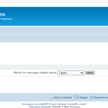
ons
L'imaginaire
Afficher les messages publiés depuis
Nous contacter
L’équipe
Supprimer t
Développé par
phpBB
® Forum Software © phpBB Limited
Traduction française officielle
©
Maël Soucaze