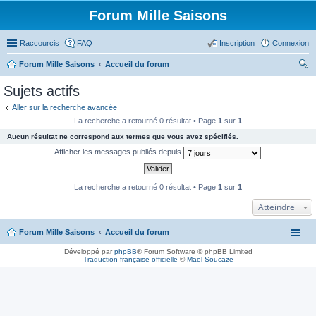
Forum Mille Saisons
Raccourcis
FAQ
Inscription
Connexion
Forum Mille Saisons
Accueil du forum
ec
Sujets actifs
her
Aller sur la recherche avancée
ch
La recherche a retourné 0 résultat • Page
1
sur
1
er
Aucun résultat ne correspond aux termes que vous avez spécifiés.
Afficher les messages publiés depuis
La recherche a retourné 0 résultat • Page
1
sur
1
Atteindre
Forum Mille Saisons
Accueil du forum
Développé par
phpBB
® Forum Software © phpBB Limited
Traduction française officielle
©
Maël Soucaze