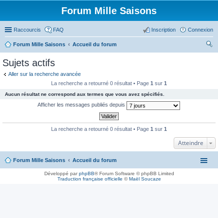
Forum Mille Saisons
Raccourcis
FAQ
Inscription
Connexion
Forum Mille Saisons
Accueil du forum
ec
Sujets actifs
her
Aller sur la recherche avancée
ch
La recherche a retourné 0 résultat • Page
1
sur
1
er
Aucun résultat ne correspond aux termes que vous avez spécifiés.
Afficher les messages publiés depuis
La recherche a retourné 0 résultat • Page
1
sur
1
Atteindre
Forum Mille Saisons
Accueil du forum
Développé par
phpBB
® Forum Software © phpBB Limited
Traduction française officielle
©
Maël Soucaze