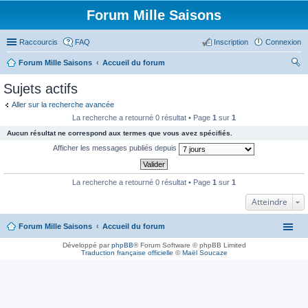
Forum Mille Saisons
Raccourcis
FAQ
Inscription
Connexion
Forum Mille Saisons
Accueil du forum
ec
Sujets actifs
her
Aller sur la recherche avancée
ch
La recherche a retourné 0 résultat • Page
1
sur
1
er
Aucun résultat ne correspond aux termes que vous avez spécifiés.
Afficher les messages publiés depuis
La recherche a retourné 0 résultat • Page
1
sur
1
Atteindre
Forum Mille Saisons
Accueil du forum
Développé par
phpBB
® Forum Software © phpBB Limited
Traduction française officielle
©
Maël Soucaze