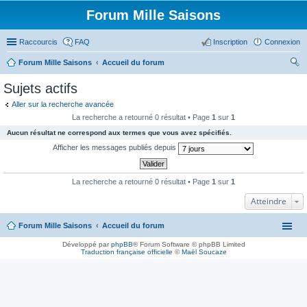
Forum Mille Saisons
Raccourcis
FAQ
Inscription
Connexion
Forum Mille Saisons
Accueil du forum
ec
Sujets actifs
her
Aller sur la recherche avancée
ch
La recherche a retourné 0 résultat • Page
1
sur
1
er
Aucun résultat ne correspond aux termes que vous avez spécifiés.
Afficher les messages publiés depuis
La recherche a retourné 0 résultat • Page
1
sur
1
Atteindre
Forum Mille Saisons
Accueil du forum
Développé par
phpBB
® Forum Software © phpBB Limited
Traduction française officielle
©
Maël Soucaze