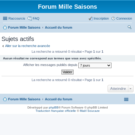
Forum Mille Saisons
Raccourcis
FAQ
Inscription
Connexion
Forum Mille Saisons
Accueil du forum
ec
Sujets actifs
her
Aller sur la recherche avancée
ch
La recherche a retourné 0 résultat • Page
1
sur
1
er
Aucun résultat ne correspond aux termes que vous avez spécifiés.
Afficher les messages publiés depuis
La recherche a retourné 0 résultat • Page
1
sur
1
Atteindre
Forum Mille Saisons
Accueil du forum
Développé par
phpBB
® Forum Software © phpBB Limited
Traduction française officielle
©
Maël Soucaze