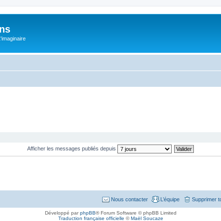
ons
L'imaginaire
Afficher les messages publiés depuis
Nous contacter
L’équipe
Supprimer t
Développé par
phpBB
® Forum Software © phpBB Limited
Traduction française officielle
©
Maël Soucaze