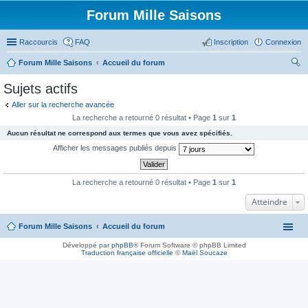
Forum Mille Saisons
Raccourcis
FAQ
Inscription
Connexion
Forum Mille Saisons
Accueil du forum
ec
Sujets actifs
her
Aller sur la recherche avancée
ch
La recherche a retourné 0 résultat • Page
1
sur
1
er
Aucun résultat ne correspond aux termes que vous avez spécifiés.
Afficher les messages publiés depuis
La recherche a retourné 0 résultat • Page
1
sur
1
Atteindre
Forum Mille Saisons
Accueil du forum
Développé par
phpBB
® Forum Software © phpBB Limited
Traduction française officielle
©
Maël Soucaze