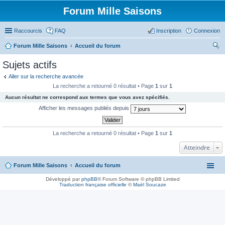
Forum Mille Saisons
Raccourcis
FAQ
Inscription
Connexion
Forum Mille Saisons
Accueil du forum
ec
Sujets actifs
her
Aller sur la recherche avancée
ch
La recherche a retourné 0 résultat • Page
1
sur
1
er
Aucun résultat ne correspond aux termes que vous avez spécifiés.
Afficher les messages publiés depuis
La recherche a retourné 0 résultat • Page
1
sur
1
Atteindre
Forum Mille Saisons
Accueil du forum
Développé par
phpBB
® Forum Software © phpBB Limited
Traduction française officielle
©
Maël Soucaze