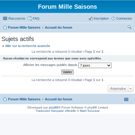
Forum Mille Saisons
Raccourcis
FAQ
Inscription
Connexion
Forum Mille Saisons
Accueil du forum
ec
Sujets actifs
her
Aller sur la recherche avancée
ch
La recherche a retourné 0 résultat • Page
1
sur
1
er
Aucun résultat ne correspond aux termes que vous avez spécifiés.
Afficher les messages publiés depuis
La recherche a retourné 0 résultat • Page
1
sur
1
Atteindre
Forum Mille Saisons
Accueil du forum
Développé par
phpBB
® Forum Software © phpBB Limited
Traduction française officielle
©
Maël Soucaze